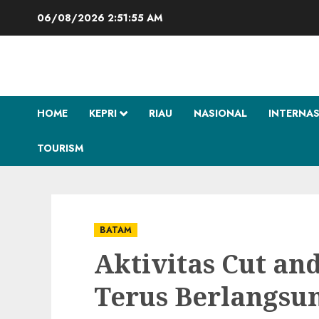
Skip
06/08/2026
2:51:56 AM
to
content
HOME
KEPRI
RIAU
NASIONAL
INTERNA
TOURISM
BATAM
Aktivitas Cut and
Terus Berlangsu