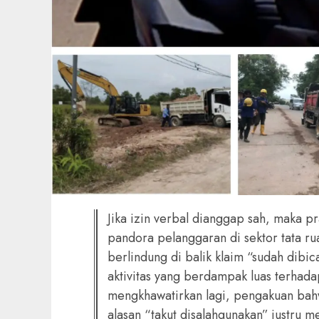
‎Jika izin verbal dianggap sah, maka p
pandora pelanggaran di sektor tata r
berlindung di balik klaim “sudah dibic
aktivitas yang berdampak luas terhadap
mengkhawatirkan lagi, pengakuan bahw
alasan “takut disalahgunakan” justru 