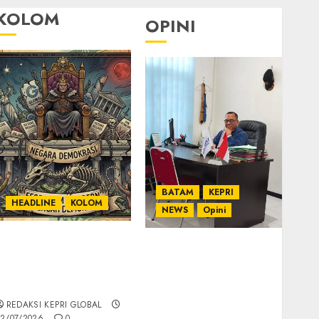
KOLOM
OPINI
BATAM
KEPRI
HEADLINE
KOLOM
NEWS
Opini
KOLOM | Semantik
Ahmad Fakih Rambe,
Kekuasaan dalam
SH: Advokat Senior
Kosa Kata yang
dengan Pengalaman
Berlutut
dan Integritas di
REDAKSI KEPRI GLOBAL
Dunia Hukum
2/07/2026
0