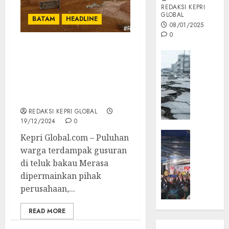
REDAKSI KEPRI
GLOBAL
BATAM
HEADLINE
08/01/2025
0
Kavling Bermasalah
Opini
Dijadikan Sebagai Ganti
MISI
Rugi, Warga Penerima
MAS
kavling Alami Kerugian
:
Hingga Ratusan juta
Mitigas
REDAKSI KEPRI GLOBAL
Antisip
19/12/2024
0
Megath
KEPRI
Kepri Global.com – Puluhan
NATUNA
05/12/202
warga terdampak gusuran
NEWS
di teluk bakau Merasa
0
Opini
dipermainkan pihak
Masyar
perusahaan,...
Sepem
Padati
READ MORE
Kampa
Pasan