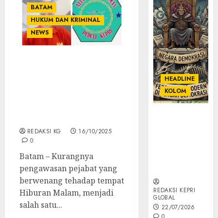
BATAM
HUKUM DAN KRIMINAL
NEWS
Aliansi LSM ORMAS
Peduli Kepri Soroti First
HEADLINE
Club Entertainment
KOLOM
“Terkait Pelanggaran
Hak Pekerja dan Jam
KOLOM |
Operasional”
Semantik
REDAKSI KG
16/10/2025
Kekuasaan
0
dalam Kosa
Batam – Kurangnya
Kata yang
pengawasan pejabat yang
Berlutut
berwenang tehadap tempat
REDAKSI KEPRI
Hiburan Malam, menjadi
GLOBAL
salah satu...
22/07/2026
0