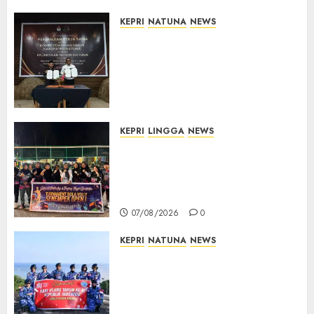
07/08/2026
0
KEPRI
NATUNA
NEWS
Kejari Natuna dan KPU Teken
Kerja Sama Lima Tahun,
Perkuat Pendampingan
Hukum Penyelenggaraan
Pemilu
07/08/2026
0
KEPRI
LINGGA
NEWS
Ketua DPRD Lingga Maya Sari
Buka Turnamen Voli
Senempek Open I, Dorong
Lahirnya Atlet Berprestasi
07/08/2026
0
KEPRI
NATUNA
NEWS
Merah Putih Raksasa Berkibar
di Perbatasan, TNI AU dan
Lintas Instansi Perkuat
Semangat Kebangsaan di