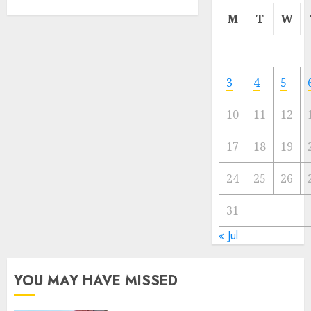
Cermi
M
T
W
Meski
Ada
Artis
Ibu
3
4
5
Kota
10
11
12
23/11/20
0
17
18
19
24
25
26
31
« Jul
YOU MAY HAVE MISSED