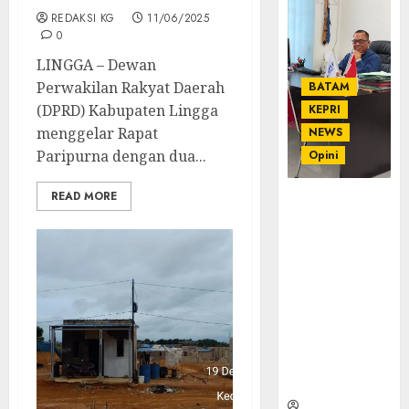
REDAKSI KG
11/06/2025
0
LINGGA – Dewan
Perwakilan Rakyat Daerah
BATAM
(DPRD) Kabupaten Lingga
KEPRI
menggelar Rapat
NEWS
Paripurna dengan dua...
Opini
READ MORE
Ahmad Fakih
Rambe, SH:
Advokat
Senior
dengan
Pengalaman
dan
Integritas di
Dunia
Hukum