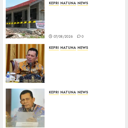
KEPRI
NATUNA
NEWS
Revitalisasi 107 Sekolah
Dimulai, Pemprov Kepri
Prioritaskan Wilayah 3T dan
Sekolah Rusak
07/08/2026
0
KEPRI
NATUNA
NEWS
Tim Konsultan Kawal
Revitalisasi 107 Sekolah di
Kepri, Pastikan Pembangunan
Berkualitas dan Tepat
Sasaran
07/08/2026
0
KEPRI
NATUNA
NEWS
Revitalisasi 107 Sekolah di
Kepri Telan Rp97 Miliar,
Pemerintah Prioritaskan
Wilayah 3T untuk Perkuat
Mutu Pendidikan