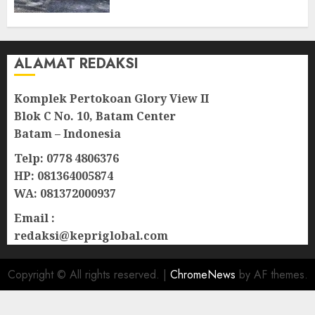
Natuna
07/08/2026
0
ALAMAT REDAKSI
Komplek Pertokoan Glory View II
Blok C No. 10, Batam Center
Batam – Indonesia
Telp: 0778 4806376
HP: 081364005874
WA: 081372000937
Email :
redaksi@kepriglobal.com
Copyright © All rights reserved.
|
ChromeNews
by AF themes.