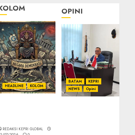
KOLOM
OPINI
BATAM
KEPRI
HEADLINE
KOLOM
NEWS
Opini
KOLOM | Semantik
Ahmad Fakih Rambe,
Kekuasaan dalam
SH: Advokat Senior
Kosa Kata yang
dengan Pengalaman
Berlutut
dan Integritas di
REDAKSI KEPRI GLOBAL
Dunia Hukum
2/07/2026
0