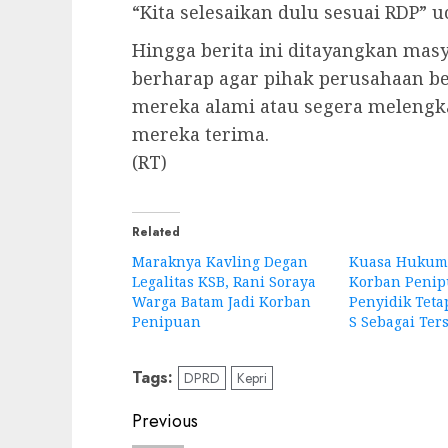
“Kita selesaikan dulu sesuai RDP” 
Hingga berita ini ditayangkan mas
berharap agar pihak perusahaan b
mereka alami atau segera melengka
mereka terima.
(RT)
Related
Maraknya Kavling Degan
Kuasa Hukum 
Legalitas KSB, Rani Soraya
Korban Penip
Warga Batam Jadi Korban
Penyidik Teta
Penipuan
S Sebagai Te
Tags:
DPRD
Kepri
Post
Previous