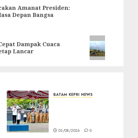
cakan Amanat Presiden:
Masa Depan Bangsa
Cepat Dampak Cuaca
etap Lancar
BATAM
KEPRI
NEWS
Amsakar Minta ASN Batam
Lebih Responsif Layani
Masyarakat dan Percepat
Program Prioritas
03/08/2026
0