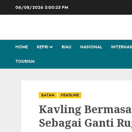
Skip
06/08/2026
3:00:26 PM
to
content
HOME
KEPRI
RIAU
NASIONAL
INTERNA
TOURISM
BATAM
HEADLINE
Kavling Bermasa
Sebagai Ganti Ru