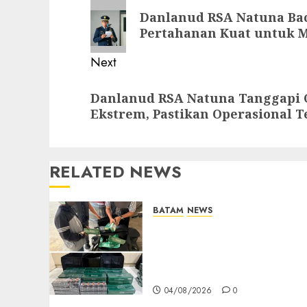
navigation
Previous
Danlanud RSA Natuna Ba
post:
Pertahanan Kuat untuk 
Next
Next
Danlanud RSA Natuna Tanggapi 
post:
Ekstrem, Pastikan Operasional T
RELATED NEWS
BATAM
NEWS
Perketat Pengawasan, Bea
Cukai Batam Amankan
Berbagai Merk Rokok
Dalam Operasi Cukai
04/08/2026
0