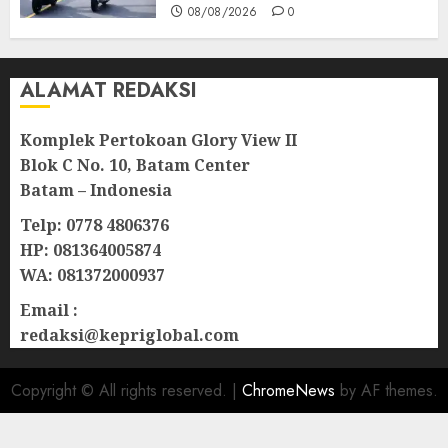
08/08/2026
0
ALAMAT REDAKSI
Komplek Pertokoan Glory View II
Blok C No. 10, Batam Center
Batam – Indonesia
Telp: 0778 4806376
HP: 081364005874
WA: 081372000937
Email :
redaksi@kepriglobal.com
Copyright © All rights reserved.
|
ChromeNews
by AF themes.