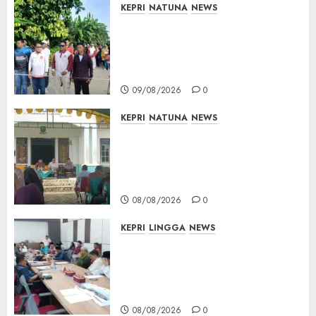
KEPRI
NATUNA
NEWS
Semarak HUT ke-19 Desa
Selading, Marzuki Ajak
Warga Rawat Kebersamaan
dan Kepedulian
09/08/2026
0
KEPRI
NATUNA
NEWS
Reses di Natuna, DPRD Kepri
Terima Aspirasi Jalan
Cempaka Putih hingga Akses
Air Lengit–Selemam
08/08/2026
0
KEPRI
LINGGA
NEWS
Polemik Lahan PT CSA, Kades
Limbung Tegas: Tak Akan
Teken Surat Tanah Tanpa
Bukti Sah
08/08/2026
0