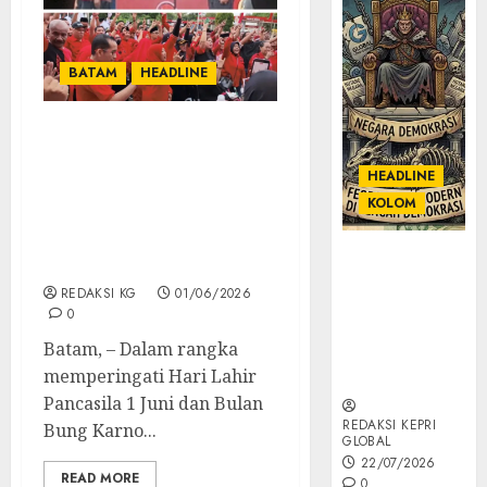
BATAM
HEADLINE
Meski Diguyur Hujan,
Seluruh Kader PDI
HEADLINE
Perjuangan Tetap
KOLOM
Semangat Melaksanakan
Upacara Hari Lahir
KOLOM |
Pancasila
Semantik
REDAKSI KG
01/06/2026
Kekuasaan
0
dalam Kosa
Batam, – Dalam rangka
Kata yang
memperingati Hari Lahir
Berlutut
Pancasila 1 Juni dan Bulan
REDAKSI KEPRI
Bung Karno...
GLOBAL
22/07/2026
READ MORE
0