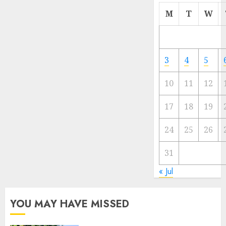
Cermi
M
T
W
Meski
Ada
Artis
Ibu
3
4
5
Kota
10
11
12
23/11/20
0
17
18
19
24
25
26
31
« Jul
YOU MAY HAVE MISSED