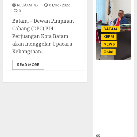
REDAKSI KG
01/06/2026
0
Batam, – Dewan Pimpinan
Cabang (DPC) PDI
BATAM
Perjuangan Kota Batam
KEPRI
akan menggelar Upacara
NEWS
Kebangsaan...
Opini
READ MORE
Ahmad Fakih
Rambe, SH:
Advokat
Senior
dengan
Pengalaman
dan
Integritas di
Dunia
Hukum