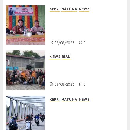
KEPRI
NATUNA
NEWS
Reses DPRD Kepri di Natuna
Buka Ruang Aspirasi, Warga
Optimistis Usulan
Pembangunan Diperjuangkan
08/08/2026
0
NEWS
RIAU
PT Arara Abadi-AAP Sinarmas
Distrik Merawang Berikan
Bantuan Operasi Gratis
08/08/2026
0
KEPRI
NATUNA
NEWS
Bendera Merah Putih
Berkibar di Jalanan Natuna,
TNI AU Gelorakan Semangat
Kemerdekaan