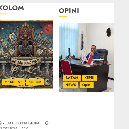
KOLOM
OPINI
BATAM
KEPRI
HEADLINE
KOLOM
NEWS
Opini
KOLOM | Semantik
Ahmad Fakih Rambe,
Kekuasaan dalam
SH: Advokat Senior
Kosa Kata yang
dengan Pengalaman
Berlutut
dan Integritas di
REDAKSI KEPRI GLOBAL
Dunia Hukum
2/07/2026
0