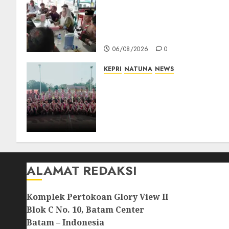
Bangun Komunikasi Tanpa
Sekat, Bupati dan Wakil
Bupati Natuna Ngopi
Bersama Wartawan
06/08/2026
0
KEPRI
NATUNA
NEWS
16 Putra-Putri Terbaik
Natuna Digembleng Jelang
Jambore Nasional XII 2026,
Wabup Jarmin: Kalian Duta
Daerah
06/08/2026
0
ALAMAT REDAKSI
Komplek Pertokoan Glory View II
Blok C No. 10, Batam Center
Batam – Indonesia