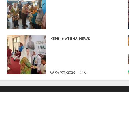
Dari Ujung Negeri, Tower
Bersama Group Hadir Bawa
Kepedulian Sosial, Bupati
Cen Sui Lan Dorong CSR
Berkelanjutan di Natuna
06/08/2026
0
KEPRI
NATUNA
NEWS
Cen Sui Lan Buka MPLS
Sekolah Rakyat Natuna,
Tanamkan Semangat Raih
Masa Depan Gemilang
06/08/2026
0