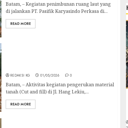
Batam, – Kegiatan penimbunan ruang laut yang
di jalankan PT. Pasifik Karyasindo Perkasa di...
READ MORE
Aktivitas Cut and fill Di Bukit Hambalat
Sambau Diduga Berlangsung Tanpa Ijin,
APH dan Ditpam BP Batam Diminta Tinju
Kegiatan
REDAKSI KG
01/05/2026
0
Batam, – Aktivitas kegiatan pengerukan material
tanah (Cut and fill) di Jl. Hang Lekiu,...
READ MORE
Lindungi Aset Negara, Polda Kepri Ungkap
Tindak Pidana Kehutanan Terkait
2