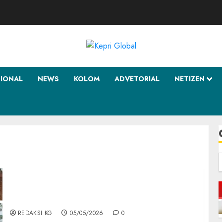
SIONAL
NEWS
KOLOM
ADVETORIAL
NETIZEN
f
Reklamasi Laut Korbankan Ratusan Pohon
Mangrove Di Wilayah Pesisir Batu Besar
REDAKSI KG
05/05/2026
0