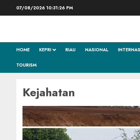
Skip
07/08/2026
10:31:27 PM
to
content
HOME
KEPRI
RIAU
NASIONAL
INTERNA
TOURISM
Kejahatan