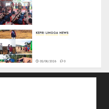
Bupati Natuna Lepas
Kontingen Jamnas XII, Titip
Pesan Jaga Nama Baik
Daerah dan Utamakan
Pendidikan
06/08/2026
0
KEPRI
LINGGA
NEWS
Ribuan Pekerja Lokal PT CSA
Kompak Siap Turun ke RDP,
Tegaskan Perusahaan Jadi
Sumber Penghidupan
05/08/2026
0