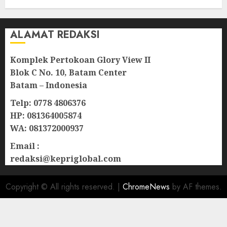
ALAMAT REDAKSI
Komplek Pertokoan Glory View II
Blok C No. 10, Batam Center
Batam – Indonesia
Telp: 0778 4806376
HP: 081364005874
WA: 081372000937
Email :
redaksi@kepriglobal.com
Copyright © All rights reserved.
|
ChromeNews
by AF themes.