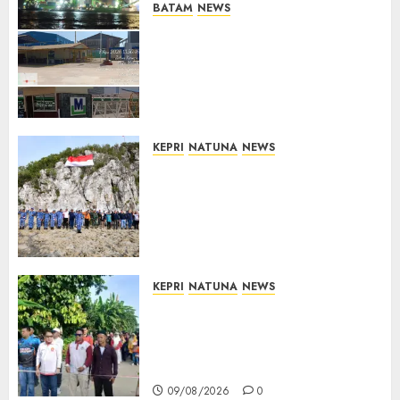
BATAM
NEWS
Nelayan Tradisional Batu
Merah Keluhkan Pembuangan
Lumpur ke Laut Hasil
Dredging di Perairan
McDermott
10/08/2026
0
KEPRI
NATUNA
NEWS
Kibarkan Merah Putih di
Pulau Sahi, TNI AU dan
Masyarakat Natuna Kobarkan
Semangat Kemerdekaan di
Wilayah Perbatasan
10/08/2026
0
KEPRI
NATUNA
NEWS
Semarak HUT ke-19 Desa
Selading, Marzuki Ajak
Warga Rawat Kebersamaan
dan Kepedulian
09/08/2026
0