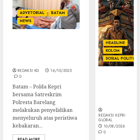
ADVETORIAL
BATAM
NEWS
Kapolda Kepri Besuk
HEADLINE
Korban insiden
KOLOM
Kebakaran Kapal Federal
SOSIAL POLITIK
II Tanjung Uncang Batam
REDAKSI KG
16/10/2025
KOLOM |
0
Anatomi
Batam – Polda Kepri
Pemerasan
bersama Satreskrim
Bernama
Pajak
Polresta Barelang
melakukan penyelidikan
REDAKSI KEPRI
menyeluruh atas peristiwa
GLOBAL
kebakaran...
10/08/2026
0
READ MORE