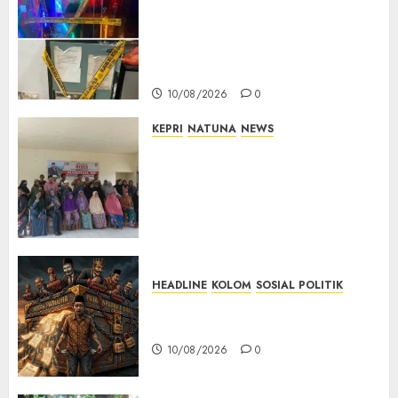
Bareskrim Polri Gerebek HH
Club Planet Batam, 53 Orang
Diamankan dan Brankas
Diduga Isi Ekstasi Disita
10/08/2026
0
KEPRI
NATUNA
NEWS
Reses di Ranai Darat, Marzuki
Serap Aspirasi Warga dan
Dorong Pembangunan
Berbasis Kebutuhan
Masyarakat
10/08/2026
0
HEADLINE
KOLOM
SOSIAL POLITIK
KOLOM | Anatomi Pemerasan
Bernama Pajak
10/08/2026
0