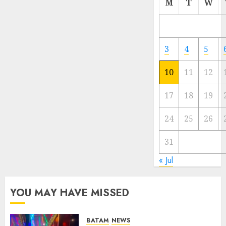
M
T
W
Meski
Ada
Artis
Ibu
3
4
5
Kota
10
11
12
23/11/20
0
17
18
19
24
25
26
31
« Jul
YOU MAY HAVE MISSED
BATAM
NEWS