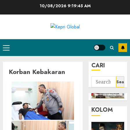
Skip
10/08/2026
9:19:46 AM
to
content
Primary
Menu
CARI
Korban Kebakaran
Search
for:
KOLOM