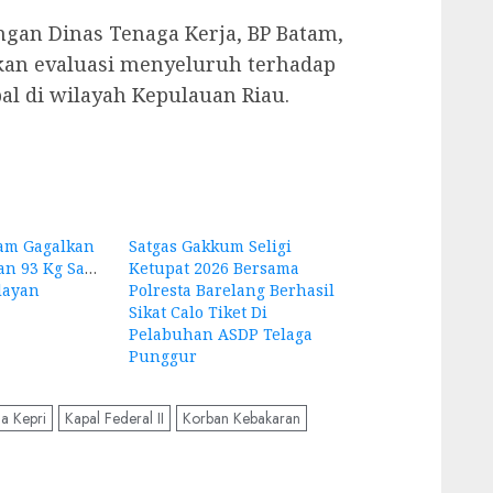
ngan Dinas Tenaga Kerja, BP Batam,
kan evaluasi menyeluruh terhadap
pal di wilayah Kepulauan Riau.
tam Gagalkan
Satgas Gakkum Seligi
n 93 Kg Sabu
Ketupat 2026 Bersama
layan
Polresta Barelang Berhasil
Sikat Calo Tiket Di
Pelabuhan ASDP Telaga
Punggur
a Kepri
Kapal Federal II
Korban Kebakaran