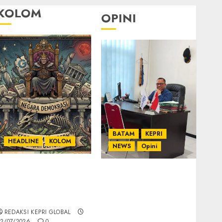
KOLOM
OPINI
BATAM
KEPRI
HEADLINE
KOLOM
NEWS
Opini
KOLOM | Semantik
Ahmad Fakih Rambe,
Kekuasaan dalam
SH: Advokat Senior
Kosa Kata yang
dengan Pengalaman
Berlutut
dan Integritas di
REDAKSI KEPRI GLOBAL
Dunia Hukum
2/07/2026
0