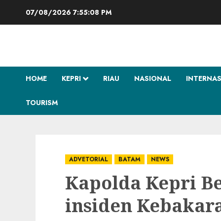
Skip
07/08/2026
7:55:09 PM
to
content
HOME
KEPRI
RIAU
NASIONAL
INTERNA
TOURISM
ADVETORIAL
BATAM
NEWS
Kapolda Kepri B
insiden Kebakara