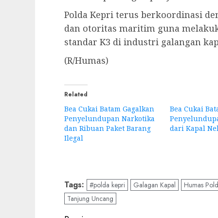
Polda Kepri terus berkoordinasi de
dan otoritas maritim guna melaku
standar K3 di industri galangan ka
(R/Humas)
Related
Bea Cukai Batam Gagalkan
Bea Cukai Ba
Penyelundupan Narkotika
Penyelundupa
dan Ribuan Paket Barang
dari Kapal Ne
Ilegal
Tags:
#polda kepri
Galagan Kapal
Humas Pold
Tanjung Uncang