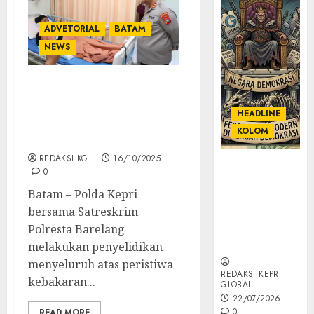
ADVETORIAL
BATAM
NEWS
Kapolda Kepri Besuk
Korban insiden
HEADLINE
Kebakaran Kapal Federal
KOLOM
II Tanjung Uncang Batam
REDAKSI KG
16/10/2025
KOLOM |
0
Semantik
Batam – Polda Kepri
Kekuasaan
bersama Satreskrim
dalam Kosa
Kata yang
Polresta Barelang
Berlutut
melakukan penyelidikan
menyeluruh atas peristiwa
REDAKSI KEPRI
kebakaran...
GLOBAL
22/07/2026
0
READ MORE