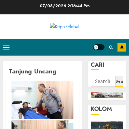
Skip
07/08/2026
2:16:44 PM
to
content
Primary
Menu
CARI
Tanjung Uncang
Search
for:
KOLOM