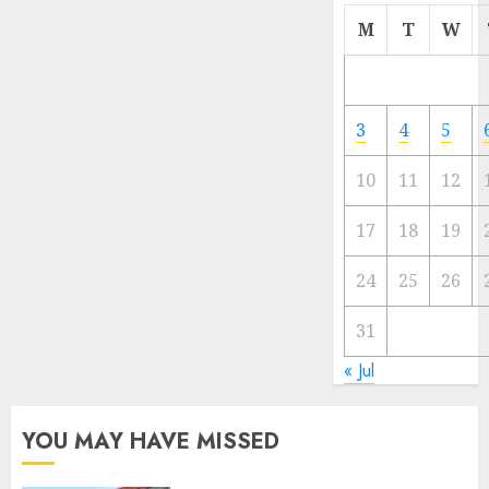
Cermi
M
T
W
Meski
Ada
Artis
Ibu
3
4
5
Kota
10
11
12
23/11/20
0
17
18
19
24
25
26
31
« Jul
YOU MAY HAVE MISSED