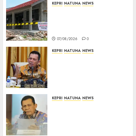
KEPRI
NATUNA
NEWS
Revitalisasi 107 Sekolah
Dimulai, Pemprov Kepri
Prioritaskan Wilayah 3T dan
Sekolah Rusak
07/08/2026
0
KEPRI
NATUNA
NEWS
Tim Konsultan Kawal
Revitalisasi 107 Sekolah di
Kepri, Pastikan Pembangunan
Berkualitas dan Tepat
Sasaran
07/08/2026
0
KEPRI
NATUNA
NEWS
Revitalisasi 107 Sekolah di
Kepri Telan Rp97 Miliar,
Pemerintah Prioritaskan
Wilayah 3T untuk Perkuat
Mutu Pendidikan