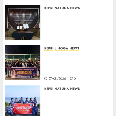
07/08/2026
0
KEPRI
NATUNA
NEWS
Kejari Natuna dan KPU Teken
Kerja Sama Lima Tahun,
Perkuat Pendampingan
Hukum Penyelenggaraan
Pemilu
07/08/2026
0
KEPRI
LINGGA
NEWS
Ketua DPRD Lingga Maya Sari
Buka Turnamen Voli
Senempek Open I, Dorong
Lahirnya Atlet Berprestasi
07/08/2026
0
KEPRI
NATUNA
NEWS
Merah Putih Raksasa Berkibar
di Perbatasan, TNI AU dan
Lintas Instansi Perkuat
Semangat Kebangsaan di