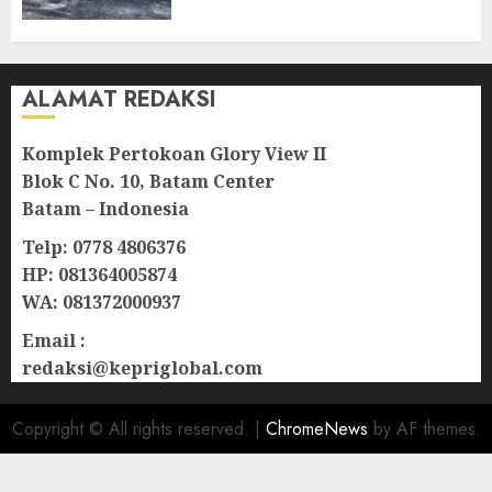
Natuna
07/08/2026
0
ALAMAT REDAKSI
Komplek Pertokoan Glory View II
Blok C No. 10, Batam Center
Batam – Indonesia
Telp: 0778 4806376
HP: 081364005874
WA: 081372000937
Email :
redaksi@kepriglobal.com
Copyright © All rights reserved.
|
ChromeNews
by AF themes.