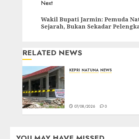
Next
Next
Wakil Bupati Jarmin: Pemuda Na
post:
Sejarah, Bukan Sekadar Pelengk
RELATED NEWS
KEPRI
NATUNA
NEWS
Revitalisasi 107 Sekolah
Dimulai, Pemprov Kepri
Prioritaskan Wilayah 3T
dan Sekolah Rusak
07/08/2026
0
YOU MAY HAVE MISSED