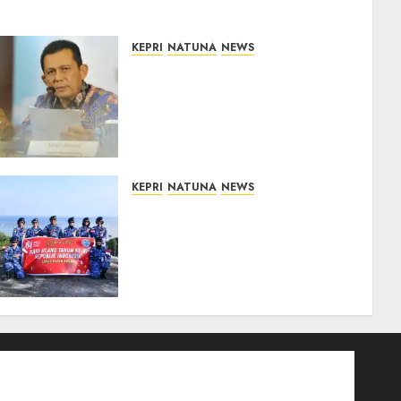
KEPRI
NATUNA
NEWS
Revitalisasi 107 Sekolah di
Kepri Telan Rp97 Miliar,
Pemerintah Prioritaskan
Wilayah 3T untuk Perkuat
Mutu Pendidikan
07/08/2026
0
KEPRI
NATUNA
NEWS
Merah Putih Raksasa
Berkibar di Perbatasan, TNI
AU dan Lintas Instansi
Perkuat Semangat
Kebangsaan di Natuna
07/08/2026
0