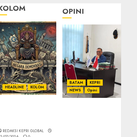
KOLOM
OPINI
BATAM
KEPRI
HEADLINE
KOLOM
NEWS
Opini
KOLOM | Semantik
Ahmad Fakih Rambe,
Kekuasaan dalam
SH: Advokat Senior
Kosa Kata yang
dengan Pengalaman
Berlutut
dan Integritas di
REDAKSI KEPRI GLOBAL
Dunia Hukum
2/07/2026
0