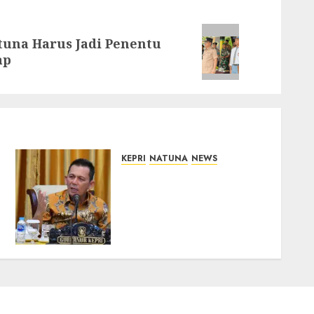
tuna Harus Jadi Penentu
ap
KEPRI
NATUNA
NEWS
Tim Konsultan Kawal
Revitalisasi 107 Sekolah di
Kepri, Pastikan
Pembangunan Berkualitas
dan Tepat Sasaran
07/08/2026
0