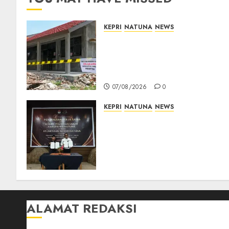
KEPRI
NATUNA
NEWS
Revitalisasi 107 Sekolah
Dimulai, Pemprov Kepri
Prioritaskan Wilayah 3T dan
Sekolah Rusak
07/08/2026
0
KEPRI
NATUNA
NEWS
Kejari Natuna dan KPU Teke
Kerja Sama Lima Tahun,
Perkuat Pendampingan
Hukum Penyelenggaraan
Pemilu
07/08/2026
0
ALAMAT REDAKSI