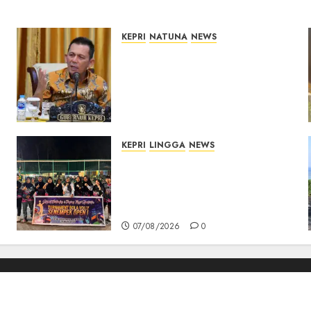
KEPRI
NATUNA
NEWS
Tim Konsultan Kawal
Revitalisasi 107 Sekolah di
Kepri, Pastikan
Pembangunan Berkualitas
dan Tepat Sasaran
07/08/2026
0
KEPRI
LINGGA
NEWS
n
Ketua DPRD Lingga Maya
Sari Buka Turnamen Voli
Senempek Open I, Dorong
Lahirnya Atlet Berprestasi
07/08/2026
0