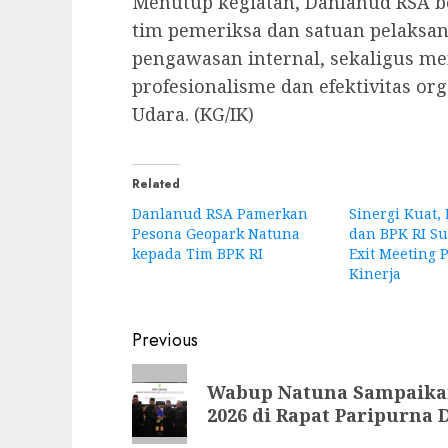
Menutup kegiatan, Danlanud RSA b
tim pemeriksa dan satuan pelaksa
pengawasan internal, sekaligus m
profesionalisme dan efektivitas or
Udara. (KG/IK)
Related
Danlanud RSA Pamerkan
Sinergi Kuat,
Pesona Geopark Natuna
dan BPK RI Su
kepada Tim BPK RI
Exit Meeting 
Kinerja
Post
Previous
navigation
Previous
Wabup Natuna Sampaika
post:
2026 di Rapat Paripurna