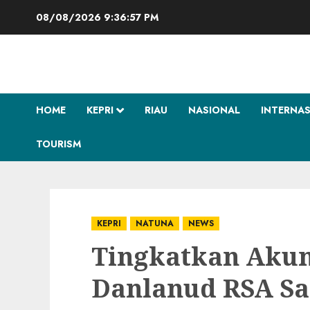
Skip
08/08/2026
9:36:58 PM
to
content
HOME
KEPRI
RIAU
NASIONAL
INTERNA
TOURISM
KEPRI
NATUNA
NEWS
Tingkatkan Akunt
Danlanud RSA Sa