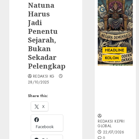
Natuna
Harus
Jadi
Penentu
Sejarah,
Bukan
HEADLINE
Sekadar
KOLOM
Pelengkap
KOLOM |
REDAKSI KG
Semantik
28/10/2025
Kekuasaan
dalam Kosa
Share this:
Kata yang
X
Berlutut
REDAKSI KEPRI
GLOBAL
Facebook
22/07/2026
0