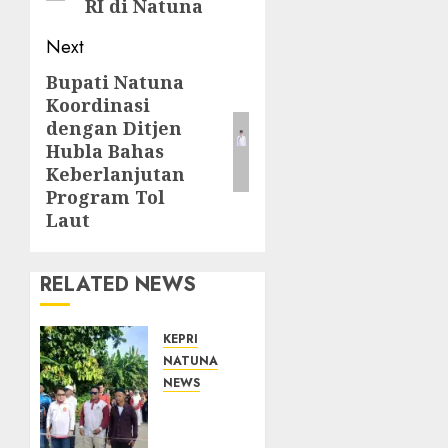
RI di Natuna
Next
Bupati Natuna
Next
Koordinasi
post:
dengan Ditjen
Hubla Bahas
Keberlanjutan
Program Tol
Laut
RELATED NEWS
KEPRI
NATUNA
NEWS
Semarak
HUT