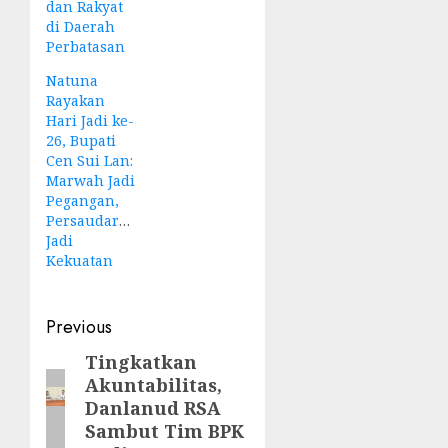
dan Rakyat
di Daerah
Perbatasan
Natuna
Rayakan
Hari Jadi ke-
26, Bupati
Cen Sui Lan:
Marwah Jadi
Pegangan,
Persaudaraan
Jadi
Kekuatan
Post
Previous
navigation
Tingkatkan
Previous
Akuntabilitas,
post:
Danlanud RSA
Sambut Tim BPK