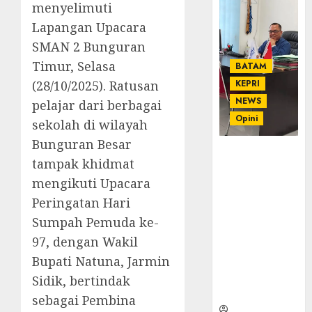
menyelimuti
Lapangan Upacara
SMAN 2 Bunguran
Timur, Selasa
BATAM
(28/10/2025). Ratusan
KEPRI
NEWS
pelajar dari berbagai
Opini
sekolah di wilayah
Bunguran Besar
Ahmad Fakih
tampak khidmat
Rambe, SH:
mengikuti Upacara
Advokat
Senior
Peringatan Hari
dengan
Sumpah Pemuda ke-
Pengalaman
97, dengan Wakil
dan
Bupati Natuna, Jarmin
Integritas di
Dunia
Sidik, bertindak
Hukum
sebagai Pembina