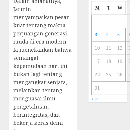
Dalam amanatnya,
Cermi
M
T
W
Jarmin
Meski
menyampaikan pesan
Ada
kuat tentang makna
Artis
Ibu
perjuangan generasi
3
4
5
Kota
muda di era modern.
10
11
12
Ia menekankan bahwa
23/11/20
semangat
0
17
18
19
kepemudaan hari ini
bukan lagi tentang
24
25
26
mengangkat senjata,
31
melainkan tentang
menguasai ilmu
« Jul
pengetahuan,
berintegritas, dan
bekerja keras demi