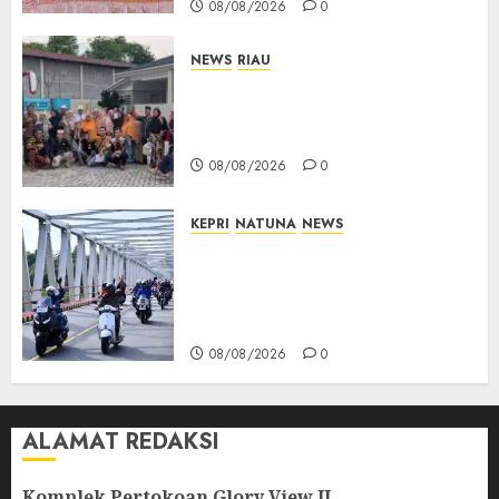
08/08/2026
0
NEWS
RIAU
PT Arara Abadi-AAP Sinarmas
Distrik Merawang Berikan
Bantuan Operasi Gratis
08/08/2026
0
KEPRI
NATUNA
NEWS
Bendera Merah Putih
Berkibar di Jalanan Natuna,
TNI AU Gelorakan Semangat
Kemerdekaan
08/08/2026
0
ALAMAT REDAKSI
Komplek Pertokoan Glory View II