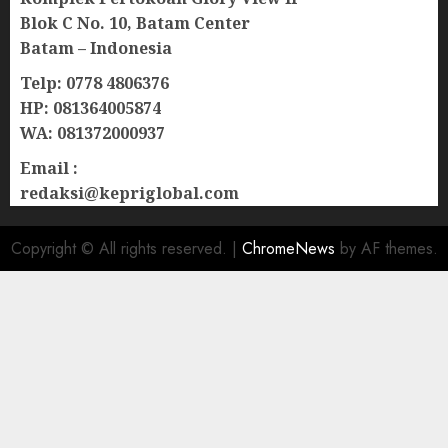
Blok C No. 10, Batam Center
Batam – Indonesia
Telp: 0778 4806376
HP: 081364005874
WA: 081372000937
Email :
redaksi@kepriglobal.com
Copyright © All rights reserved.
|
ChromeNews
by AF themes.