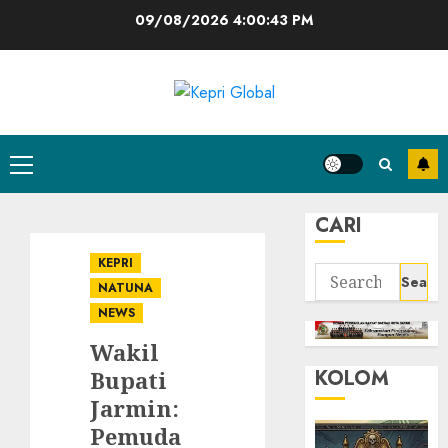
Skip
09/08/2026
4:00:43 PM
to
content
Primary
Menu
CARI
KEPRI
Search
NATUNA
for:
NEWS
Wakil
KOLOM
Bupati
Jarmin:
Pemuda