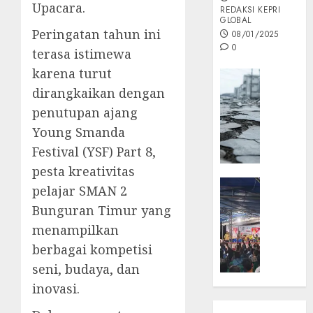
Upacara.
REDAKSI KEPRI
GLOBAL
Peringatan tahun ini
08/01/2025
0
terasa istimewa
karena turut
Opini
dirangkaikan dengan
MISI
MAS
penutupan ajang
:
Young Smanda
Mitigas
Festival (YSF) Part 8,
Antisip
pesta kreativitas
Megath
KEPRI
pelajar SMAN 2
NATUNA
05/12/202
Bunguran Timur yang
NEWS
0
menampilkan
Opini
berbagai kompetisi
Masyar
Sepem
seni, budaya, dan
Padati
inovasi.
Kampa
Pasan