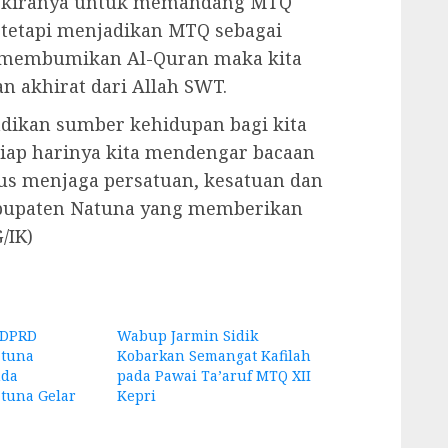
 kiranya untuk memandang MTQ
n tetapi menjadikan MTQ sebagai
k membumikan Al-Quran maka kita
 akhirat dari Allah SWT.
adikan sumber kehidupan bagi kita
iap harinya kita mendengar bacaan
us menjaga persatuan, kesatuan dan
upaten Natuna yang memberikan
/IK)
 DPRD
Wabup Jarmin Sidik
atuna
Kobarkan Semangat Kafilah
mda
pada Pawai Ta’aruf MTQ XII
tuna Gelar
Kepri