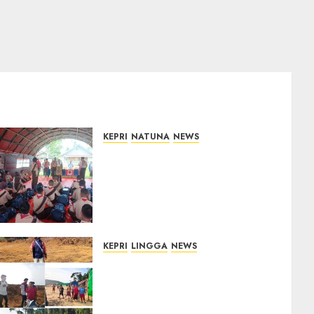
KEPRI
NATUNA
NEWS
Bupati Natuna Lepas
Kontingen Jamnas XII, Titip
Pesan Jaga Nama Baik
Daerah dan Utamakan
Pendidikan
06/08/2026
0
KEPRI
LINGGA
NEWS
Ribuan Pekerja Lokal PT CSA
Kompak Siap Turun ke RDP,
Tegaskan Perusahaan Jadi
Sumber Penghidupan