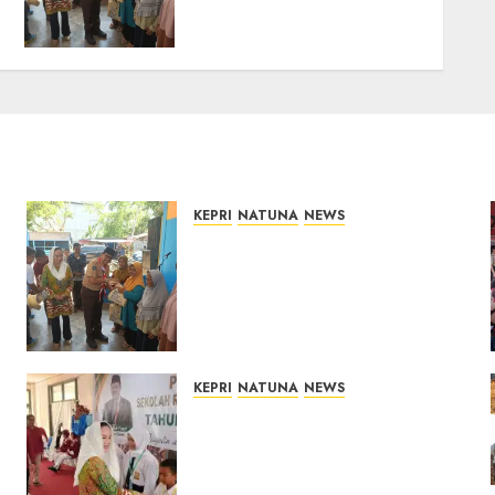
Bupati Cen Sui Lan Dorong
CSR Berkelanjutan di
Natuna
06/08/2026
0
KEPRI
NATUNA
NEWS
Dari Ujung Negeri, Tower
Bersama Group Hadir Bawa
Kepedulian Sosial, Bupati
Cen Sui Lan Dorong CSR
Berkelanjutan di Natuna
06/08/2026
0
KEPRI
NATUNA
NEWS
Cen Sui Lan Buka MPLS
Sekolah Rakyat Natuna,
Tanamkan Semangat Raih
Masa Depan Gemilang