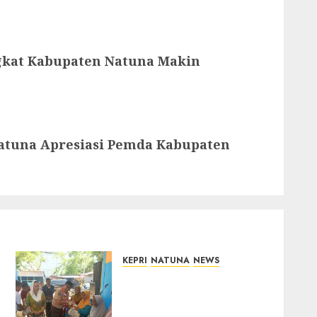
gkat Kabupaten Natuna Makin
atuna Apresiasi Pemda Kabupaten
KEPRI
NATUNA
NEWS
Dari Ujung Negeri, Tower
Bersama Group Hadir
Bawa Kepedulian Sosial,