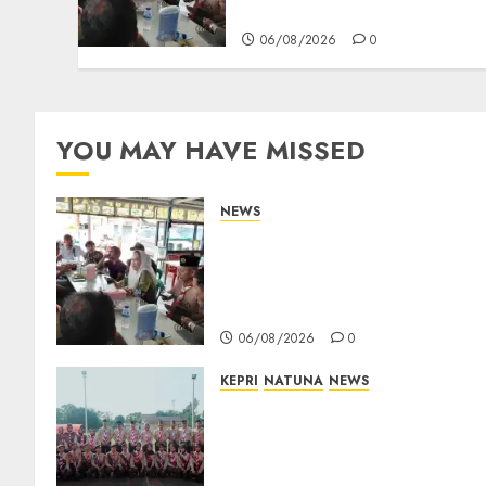
Ngopi Bersama Wartawan
06/08/2026
0
YOU MAY HAVE MISSED
NEWS
Bangun Komunikasi Tanpa
Sekat, Bupati dan Wakil
Bupati Natuna Ngopi
Bersama Wartawan
06/08/2026
0
KEPRI
NATUNA
NEWS
16 Putra-Putri Terbaik
Natuna Digembleng Jelang
Jambore Nasional XII 2026,
Wabup Jarmin: Kalian Duta