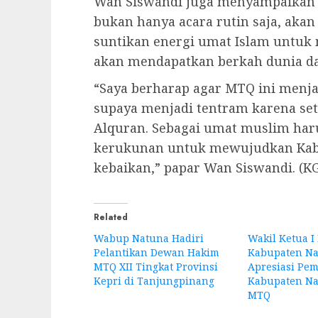
Wan Siswandi juga menyampaikan
bukan hanya acara rutin saja, aka
suntikan energi umat Islam untu
akan mendapatkan berkah dunia dan
“Saya berharap agar MTQ ini menj
supaya menjadi tentram karena set
Alquran. Sebagai umat muslim har
kerukunan untuk mewujudkan Kab
kebaikan,” papar Wan Siswandi. (KG
Related
Wabup Natuna Hadiri
Wakil Ketua I
Pelantikan Dewan Hakim
Kabupaten N
MTQ XII Tingkat Provinsi
Apresiasi Pe
Kepri di Tanjungpinang
Kabupaten Na
MTQ