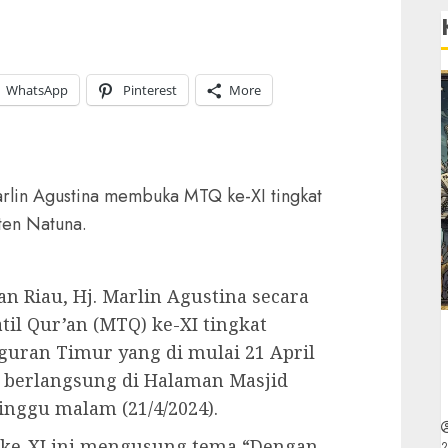
WhatsApp
Pinterest
More
rlin Agustina membuka MTQ ke-XI tingkat
en Natuna.
 Riau, Hj. Marlin Agustina secara
l Qur’an (MTQ) ke-XI tingkat
uran Timur yang di mulai 21 April
n berlangsung di Halaman Masjid
nggu malam (21/4/2024).
 ke-XI ini mengusung tema “Dengan
2