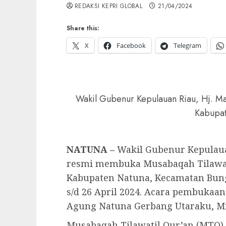
REDAKSI KEPRI GLOBAL
21/04/2024
Share this:
X
Facebook
Telegram
Wakil Gubenur Kepulauan Riau, Hj. Ma
Kabupat
NATUNA –
Wakil Gubenur Kepulauan
resmi membuka Musabaqah Tilawati
Kabupaten Natuna, Kecamatan Bung
s/d 26 April 2024. Acara pembukaa
Agung Natuna Gerbang Utaraku, Mi
Musabaqah Tilawatil Qur’an (MTQ)