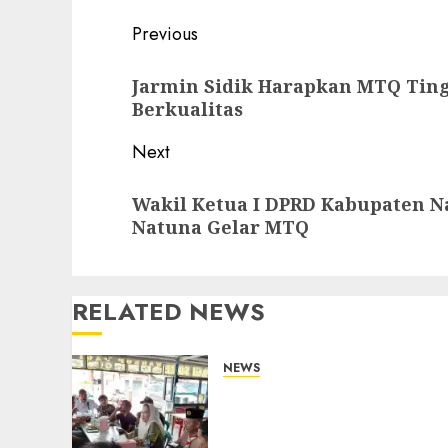
Post
Previous
navigation
Previous
Jarmin Sidik Harapkan MTQ Tin
post:
Berkualitas
Next
Next
Wakil Ketua I DPRD Kabupaten N
post:
Natuna Gelar MTQ
RELATED NEWS
NEWS
Bangun Komunikasi
Tanpa Sekat, Bupati dan
Wakil Bupati Natuna