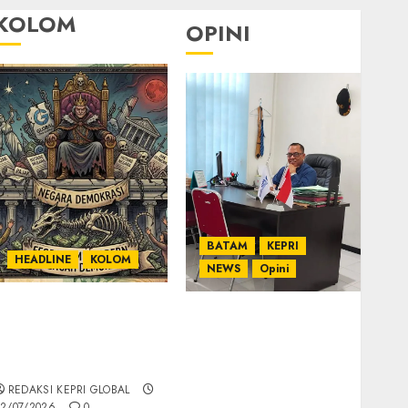
KOLOM
OPINI
BATAM
KEPRI
HEADLINE
KOLOM
NEWS
Opini
KOLOM | Semantik
Ahmad Fakih Rambe,
Kekuasaan dalam
SH: Advokat Senior
Kosa Kata yang
dengan Pengalaman
Berlutut
dan Integritas di
REDAKSI KEPRI GLOBAL
Dunia Hukum
2/07/2026
0