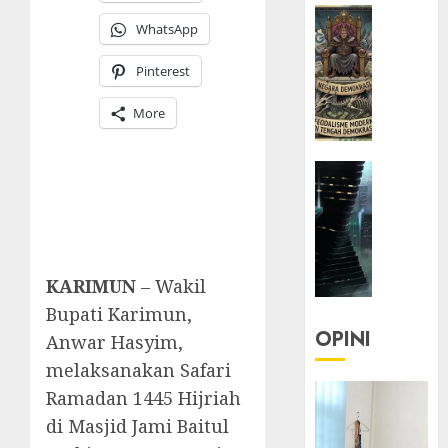
HEADLIN
WhatsApp
KOLOM
KOLO
Pinterest
|
Semant
More
Kekuas
dalam
HEADLIN
Kosa
KOLOM
Kata
NASIONA
yang
TEKNOLO
Berlut
KOLO
KARIMUN
– Wakil
|
22/07/20
Parado
Bupati Karimun,
0
Utopia
OPINI
Anwar Hasyim,
melaksanakan Safari
05/06/20
Ramadan 1445 Hijriah
0
di Masjid Jami Baitul