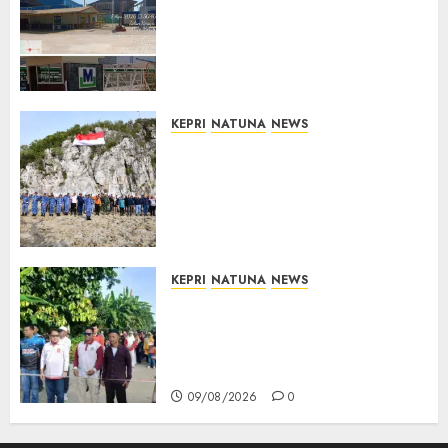
Merah Keluhkan Pembuangan
Lumpur ke Laut Hasil
Dredging di Perairan
McDermott
10/08/2026
0
KEPRI
NATUNA
NEWS
Kibarkan Merah Putih di
Pulau Sahi, TNI AU dan
Masyarakat Natuna Kobarkan
Semangat Kemerdekaan di
Wilayah Perbatasan
10/08/2026
0
KEPRI
NATUNA
NEWS
Semarak HUT ke-19 Desa
Selading, Marzuki Ajak
Warga Rawat Kebersamaan
dan Kepedulian
09/08/2026
0