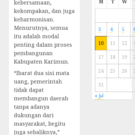
M
T
W
kebersamaan,
Meski
kekompakan, dan juga
Ada
keharmonisan.
Artis
Ibu
Menurutnya, semua
3
4
5
Kota
itu adalah modal
10
11
12
penting dalam proses
23/11/20
pembangunan
0
17
18
19
Kabupaten Karimun.
24
25
26
“Ibarat dua sisi mata
uang, pemerintah
31
tidak dapat
« Jul
membangun daerah
tanpa adanya
dukungan dari
masyarakat, begitu
juga sebaliknya,”