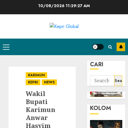
Skip
10/08/2026
11:29:27 AM
to
content
Primary
Menu
CARI
KARIMUN
Search
KEPRI
NEWS
for:
Wakil
Bupati
KOLOM
Karimun
Anwar
Hasyim