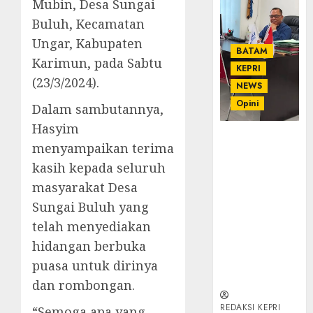
Mubin, Desa Sungai
Buluh, Kecamatan
Ungar, Kabupaten
BATAM
Karimun, pada Sabtu
KEPRI
(23/3/2024).
NEWS
Opini
Dalam sambutannya,
Hasyim
Ahmad Fakih
menyampaikan terima
Rambe, SH:
kasih kepada seluruh
Advokat
Senior
masyarakat Desa
dengan
Sungai Buluh yang
Pengalaman
telah menyediakan
dan
hidangan berbuka
Integritas di
Dunia
puasa untuk dirinya
Hukum
dan rombongan.
REDAKSI KEPRI
“Semoga apa yang