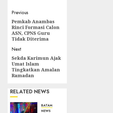
Post
Previous
navigation
Pemkab Anambas
Previous
Rinci Formasi Calon
post:
ASN, CPNS Guru
Tidak Diterima
Next
Sekda Karimun Ajak
Next
Umat Islam
post:
Tingkatkan Amalan
Ramadan
RELATED NEWS
BATAM
NEWS