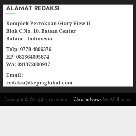
ALAMAT REDAKSI
Komplek Pertokoan Glory View II
Blok C No. 10, Batam Center
Batam – Indonesia
Telp: 0778 4806376
HP: 081364005874
WA: 081372000937
Email :
redaksi@kepriglobal.com
Copyright © All rights reserved.
|
ChromeNews
by AF themes.