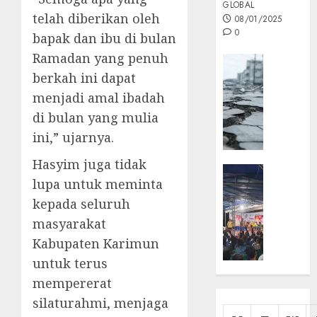
GLOBAL
telah diberikan oleh
08/01/2025
0
bapak dan ibu di bulan
Ramadan yang penuh
Opini
berkah ini dapat
MISI
MAS
menjadi amal ibadah
:
di bulan yang mulia
Mitigas
ini,” ujarnya.
Antisip
Megath
Hasyim juga tidak
KEPRI
lupa untuk meminta
NATUNA
05/12/202
NEWS
kepada seluruh
0
Opini
masyarakat
Masyar
Kabupaten Karimun
Sepem
untuk terus
Padati
mempererat
Kampa
Pasan
silaturahmi, menjaga
Cermi