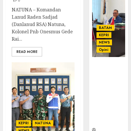
0
NATUNA – Komandan
Lanud Raden Sadjad
(Danlanud RSA) Natuna,
BATAM
Kolonel Pnb Onesmus Gede
KEPRI
Rai...
NEWS
Opini
READ MORE
Ahmad Fakih
Rambe, SH:
Advokat
Senior
dengan
Pengalaman
dan
Integritas di
Dunia
Hukum
KEPRI
NATUNA
NEWS