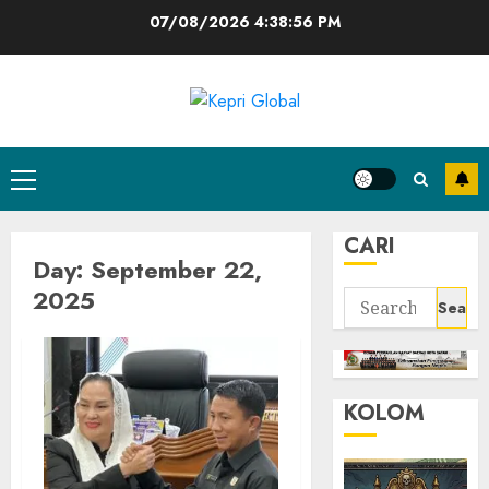
Skip
07/08/2026
4:38:57 PM
to
content
Primary
Menu
CARI
Day:
September 22,
2025
Search
for:
KOLOM