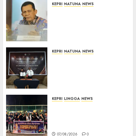
KEPRI
NATUNA
NEWS
Revitalisasi 107 Sekolah di
Kepri Telan Rp97 Miliar,
Pemerintah Prioritaskan
Wilayah 3T untuk Perkuat
Mutu Pendidikan
07/08/2026
0
KEPRI
NATUNA
NEWS
Kejari Natuna dan KPU Teken
Kerja Sama Lima Tahun,
Perkuat Pendampingan
Hukum Penyelenggaraan
Pemilu
07/08/2026
0
KEPRI
LINGGA
NEWS
Ketua DPRD Lingga Maya Sari
Buka Turnamen Voli
Senempek Open I, Dorong
Lahirnya Atlet Berprestasi
07/08/2026
0