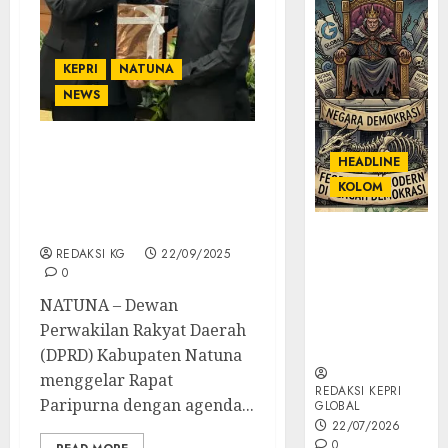
KEPRI
NATUNA
NEWS
DPRD Natuna Gelar
HEADLINE
Paripurna, Bupati
KOLOM
Sampaikan Ranperda
Perubahan APBD 2025
KOLOM |
REDAKSI KG
22/09/2025
Semantik
0
Kekuasaan
dalam Kosa
NATUNA – Dewan
Kata yang
Perwakilan Rakyat Daerah
Berlutut
(DPRD) Kabupaten Natuna
menggelar Rapat
REDAKSI KEPRI
Paripurna dengan agenda...
GLOBAL
22/07/2026
0