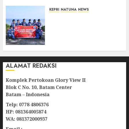
KEPRI
NATUNA
NEWS
Merah Putih Raksasa Berkibar
di Perbatasan, TNI AU dan
Lintas Instansi Perkuat
Semangat Kebangsaan di
Natuna
07/08/2026
0
ALAMAT REDAKSI
Komplek Pertokoan Glory View II
Blok C No. 10, Batam Center
Batam – Indonesia
Telp: 0778 4806376
HP: 081364005874
WA: 081372000937