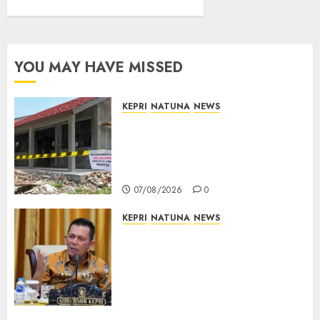
YOU MAY HAVE MISSED
KEPRI
NATUNA
NEWS
Revitalisasi 107 Sekolah
Dimulai, Pemprov Kepri
Prioritaskan Wilayah 3T dan
Sekolah Rusak
07/08/2026
0
KEPRI
NATUNA
NEWS
Tim Konsultan Kawal
Revitalisasi 107 Sekolah di
Kepri, Pastikan Pembangunan
Berkualitas dan Tepat
Sasaran
07/08/2026
0