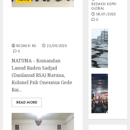
REDAKSI KEPRI
GLOBAL
08/01/2025
Danlanud RSA Terima
0
Kunjungan Pertamina
Opini
Aviation, Perkuat Sinergi
di Natuna
MISI
MAS
REDAKSI KG
22/09/2025
0
:
Mitigas
NATUNA – Komandan
Antisip
Lanud Raden Sadjad
Megath
(Danlanud RSA) Natuna,
KEPRI
Kolonel Pnb Onesmus Gede
NATUNA
05/12/202
NEWS
Rai...
0
Opini
READ MORE
Masyar
Sepem
Padati
Kampa
Pasan