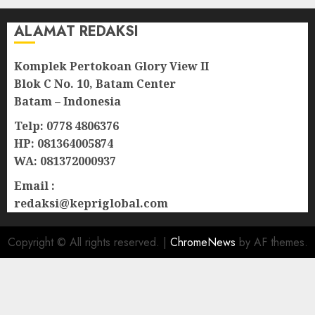
ALAMAT REDAKSI
Komplek Pertokoan Glory View II
Blok C No. 10, Batam Center
Batam – Indonesia
Telp: 0778 4806376
HP: 081364005874
WA: 081372000937
Email :
redaksi@kepriglobal.com
Copyright © All rights reserved.
|
ChromeNews
by AF themes.