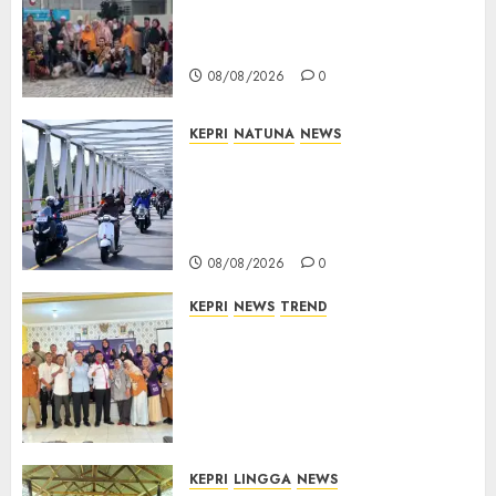
Distrik Merawang Berikan
Bantuan Operasi Gratis
08/08/2026
0
KEPRI
NATUNA
NEWS
Bendera Merah Putih
Berkibar di Jalanan Natuna,
TNI AU Gelorakan Semangat
Kemerdekaan
08/08/2026
0
KEPRI
NEWS
TREND
Ombudsman Kepri Tampung
Puluhan Keluhan Warga
Bintan, Mulai dari Bantuan
Sosial, BBM Solar, Hingga
Lampu Jalan
08/08/2026
0
KEPRI
LINGGA
NEWS