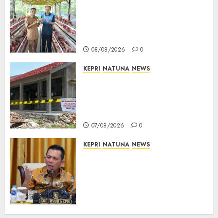
Produksi Belum Mampu
Penuhi Pasar, BUMDes Desa
Keton Berharap Dukungan
Penambahan Ayam Petelur
08/08/2026
0
KEPRI
NATUNA
NEWS
Revitalisasi 107 Sekolah
Dimulai, Pemprov Kepri
Prioritaskan Wilayah 3T dan
Sekolah Rusak
07/08/2026
0
KEPRI
NATUNA
NEWS
Tim Konsultan Kawal
Revitalisasi 107 Sekolah di
Kepri, Pastikan Pembangunan
Berkualitas dan Tepat
Sasaran
07/08/2026
0