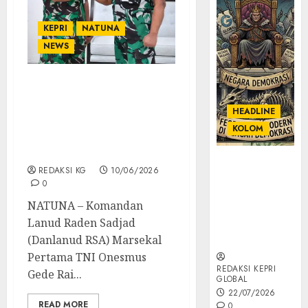
KEPRI
NATUNA
NEWS
Danlanud RSA Terima
Penyerahan Jabatan
HEADLINE
Dansathanlan, Apresiasi
KOLOM
Pengabdian Mayor Pom
Aep Rahmat
KOLOM |
REDAKSI KG
10/06/2026
Semantik
0
Kekuasaan
NATUNA – Komandan
dalam Kosa
Lanud Raden Sadjad
Kata yang
Berlutut
(Danlanud RSA) Marsekal
Pertama TNI Onesmus
REDAKSI KEPRI
Gede Rai...
GLOBAL
22/07/2026
READ MORE
0