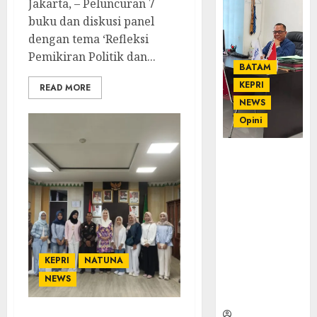
Jakarta, – Peluncuran 7
buku dan diskusi panel
dengan tema ‘Refleksi
Pemikiran Politik dan...
BATAM
KEPRI
READ MORE
NEWS
Opini
Ahmad Fakih
Rambe, SH:
Advokat
Senior
dengan
Pengalaman
dan
KEPRI
NATUNA
Integritas di
NEWS
Dunia
Hukum