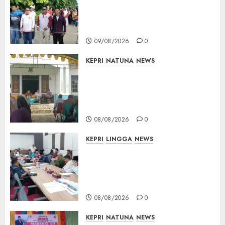
Selading, Marzuki Ajak
Warga Rawat Kebersamaan
dan Kepedulian
09/08/2026
0
KEPRI
NATUNA
NEWS
Reses di Natuna, DPRD Kepri
Terima Aspirasi Jalan
Cempaka Putih hingga Akses
Air Lengit–Selemam
08/08/2026
0
KEPRI
LINGGA
NEWS
Polemik Lahan PT CSA, Kades
Limbung Tegas: Tak Akan
Teken Surat Tanah Tanpa
Bukti Sah
08/08/2026
0
KEPRI
NATUNA
NEWS