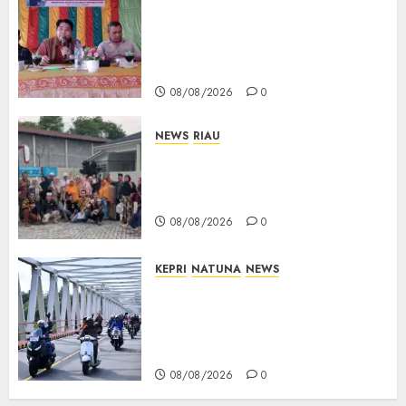
Reses DPRD Kepri di Natuna
Buka Ruang Aspirasi, Warga
Optimistis Usulan
Pembangunan Diperjuangkan
08/08/2026
0
NEWS
RIAU
PT Arara Abadi-AAP Sinarmas
Distrik Merawang Berikan
Bantuan Operasi Gratis
08/08/2026
0
KEPRI
NATUNA
NEWS
Bendera Merah Putih
Berkibar di Jalanan Natuna,
TNI AU Gelorakan Semangat
Kemerdekaan
08/08/2026
0