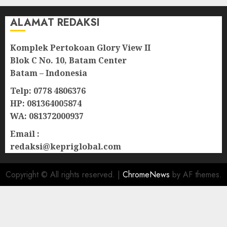
ALAMAT REDAKSI
Komplek Pertokoan Glory View II
Blok C No. 10, Batam Center
Batam – Indonesia
Telp: 0778 4806376
HP: 081364005874
WA: 081372000937
Email :
redaksi@kepriglobal.com
Copyright © All rights reserved.
|
ChromeNews
by AF themes.