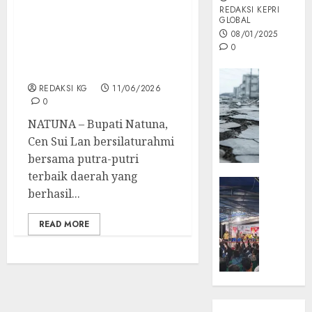
Bupati Natuna Lepas
REDAKSI KEPRI
GLOBAL
Mahasiswa Berprestasi,
08/01/2025
Cen Sui Lan: Manfaatkan
0
Kesempatan dan Raih
Cita-cita
Opini
REDAKSI KG
11/06/2026
MISI
0
MAS
NATUNA – Bupati Natuna,
:
Mitigas
Cen Sui Lan bersilaturahmi
Antisip
bersama putra-putri
Megath
terbaik daerah yang
KEPRI
berhasil...
NATUNA
05/12/202
NEWS
READ MORE
0
Opini
Masyar
Sepem
Padati
Kampa
Pasan