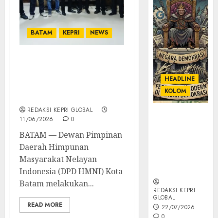
BATAM
KEPRI
NEWS
Gandeng DKP Kepri, DPD
HMNI Batam Siap Jemput
HEADLINE
Bola Fasilitasi Keluhan
KOLOM
Nelayan Hinterland
REDAKSI KEPRI GLOBAL
KOLOM |
11/06/2026
0
Semantik
BATAM — Dewan Pimpinan
Kekuasaan
Daerah Himpunan
dalam Kosa
Kata yang
Masyarakat Nelayan
Berlutut
Indonesia (DPD HMNI) Kota
Batam melakukan...
REDAKSI KEPRI
GLOBAL
READ MORE
22/07/2026
0