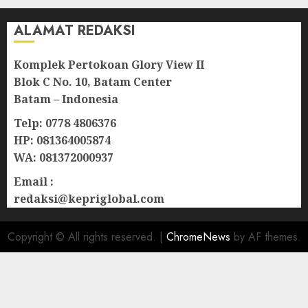
ALAMAT REDAKSI
Komplek Pertokoan Glory View II
Blok C No. 10, Batam Center
Batam – Indonesia
Telp: 0778 4806376
HP: 081364005874
WA: 081372000937
Email :
redaksi@kepriglobal.com
Copyright © All rights reserved.
|
ChromeNews
by AF themes.