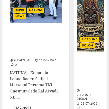
KEPRI
NATUNA
NEWS
Suasana Penuh
Kekeluargaan Warnai
HEADLINE
Pelepasan Personel
KOLOM
Pindah Tugas di Lanud
RSA Natuna
KOLOM |
REDAKSI KG
13/06/2026
Semantik
0
Kekuasaan
NATUNA – Komandan
dalam Kosa
Lanud Raden Sadjad
Kata yang
Berlutut
Marsekal Pertama TNI
Onesmus Gede Rai Aryadi,
REDAKSI KEPRI
S.E.,...
GLOBAL
22/07/2026
READ MORE
0