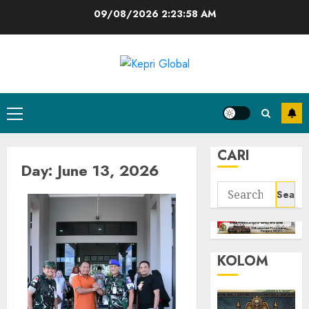
Skip
09/08/2026
2:23:58 AM
to
content
Primary
Menu
CARI
Day:
June 13, 2026
Search
for:
KOLOM