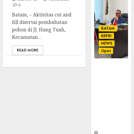
0
Batam, – Aktivitas cut and
fill disertai pembabatan
BATAM
pohon di Jl. Hang Tuah,
KEPRI
Kecamatan...
NEWS
READ MORE
Opini
Ahmad Fakih
Rambe, SH:
Advokat
Senior
dengan
Pengalaman
dan
Integritas di
Dunia
Hukum