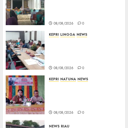
Terima Aspirasi Jalan
Cempaka Putih hingga Akses
Air Lengit–Selemam
08/08/2026
0
KEPRI
LINGGA
NEWS
Polemik Lahan PT CSA, Kades
Limbung Tegas: Tak Akan
Teken Surat Tanah Tanpa
Bukti Sah
08/08/2026
0
KEPRI
NATUNA
NEWS
Reses DPRD Kepri di Natuna
Buka Ruang Aspirasi, Warga
Optimistis Usulan
Pembangunan Diperjuangkan
08/08/2026
0
NEWS
RIAU