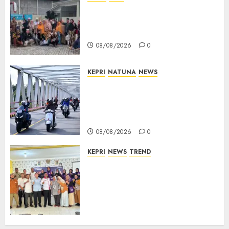
PT Arara Abadi-AAP Sinarmas
Distrik Merawang Berikan
Bantuan Operasi Gratis
08/08/2026
0
KEPRI
NATUNA
NEWS
Bendera Merah Putih
Berkibar di Jalanan Natuna,
TNI AU Gelorakan Semangat
Kemerdekaan
08/08/2026
0
KEPRI
NEWS
TREND
Ombudsman Kepri Tampung
Puluhan Keluhan Warga
Bintan, Mulai dari Bantuan
Sosial, BBM Solar, Hingga
Lampu Jalan
08/08/2026
0