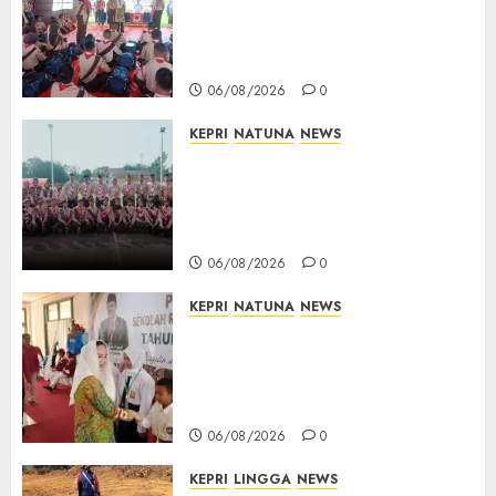
Kontingen Jamnas XII, Titip
Pesan Jaga Nama Baik Daerah
dan Utamakan Pendidikan
06/08/2026
0
KEPRI
NATUNA
NEWS
16 Putra-Putri Terbaik Natuna
Digembleng Jelang Jambore
Nasional XII 2026, Wabup
Jarmin: Kalian Duta Daerah
06/08/2026
0
KEPRI
NATUNA
NEWS
Cen Sui Lan Buka MPLS
Sekolah Rakyat Natuna,
Tanamkan Semangat Raih
Masa Depan Gemilang
06/08/2026
0
KEPRI
LINGGA
NEWS