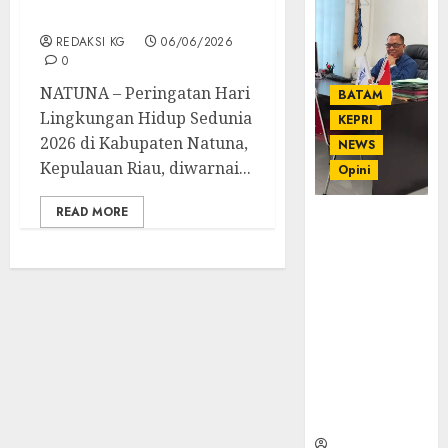
Terpadu
REDAKSI KG
06/06/2026
0
NATUNA – Peringatan Hari
BATAM
Lingkungan Hidup Sedunia
KEPRI
2026 di Kabupaten Natuna,
NEWS
Kepulauan Riau, diwarnai...
Opini
READ MORE
Ahmad Fakih
Rambe, SH:
Advokat
Senior
dengan
Pengalaman
dan
Integritas di
Dunia
Hukum