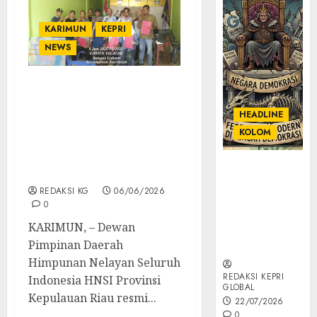
KARIMUN
KEPRI
NEWS
Bernard F Gultom Resmi
Ditunjuk Jadi PLT Ketua
HEADLINE
DPC HNSI Kabupaten
KOLOM
Karimun, Fokus
Konsolidasi & Persiapan
KOLOM |
MUSCABLUB 2026-2031
Semantik
REDAKSI KG
06/06/2026
Kekuasaan
0
dalam Kosa
KARIMUN, – Dewan
Kata yang
Pimpinan Daerah
Berlutut
Himpunan Nelayan Seluruh
REDAKSI KEPRI
Indonesia HNSI Provinsi
GLOBAL
Kepulauan Riau resmi...
22/07/2026
0