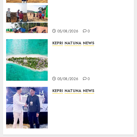
Ribuan Pekerja Lokal PT CSA
Kompak Siap Turun ke RDP,
Tegaskan Perusahaan Jadi
Sumber Penghidupan
05/08/2026
0
KEPRI
NATUNA
NEWS
Negara Hadir di Perbatasan,
Pembangunan Tanggul Pulau
Kepala Bawa Harapan Baru
bagi Warga
05/08/2026
0
KEPRI
NATUNA
NEWS
Dokter TNI AU dari Natuna
Tampil di Forum
Internasional, Bawa Gagasan
Pengembangan Bedah
Ortopedi Asia Tenggara
05/08/2026
0