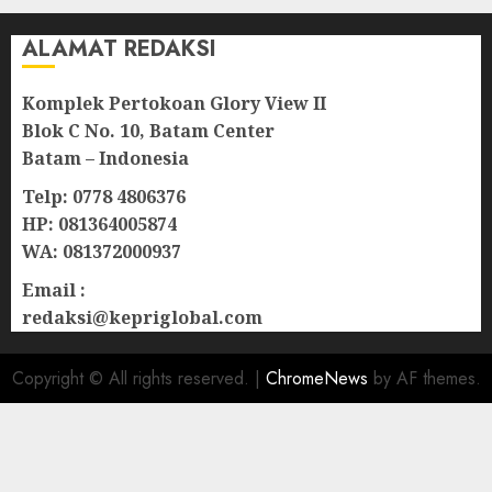
ALAMAT REDAKSI
Komplek Pertokoan Glory View II
Blok C No. 10, Batam Center
Batam – Indonesia
Telp: 0778 4806376
HP: 081364005874
WA: 081372000937
Email :
redaksi@kepriglobal.com
Copyright © All rights reserved.
|
ChromeNews
by AF themes.