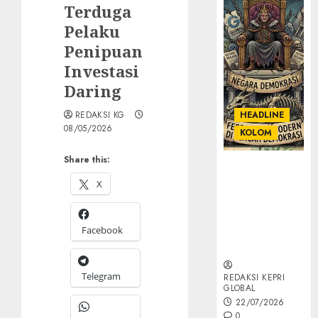
Terduga
Pelaku
Penipuan
Investasi
Daring
REDAKSI KG
HEADLINE
08/05/2026
KOLOM
Share this:
KOLOM |
Semantik
X
Kekuasaan
dalam Kosa
Facebook
Kata yang
Berlutut
Telegram
REDAKSI KEPRI
GLOBAL
22/07/2026
0