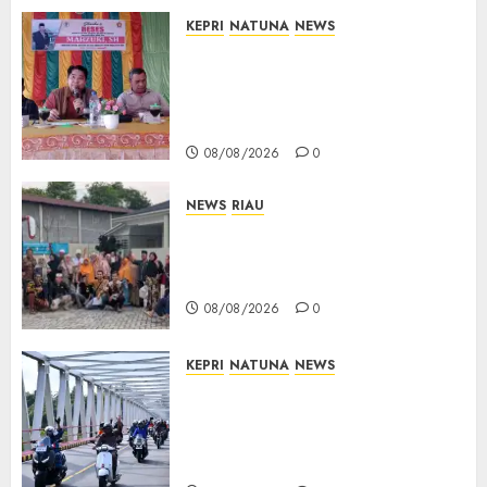
KEPRI
NATUNA
NEWS
Reses DPRD Kepri di Natuna
Buka Ruang Aspirasi, Warga
Optimistis Usulan
Pembangunan Diperjuangkan
08/08/2026
0
NEWS
RIAU
PT Arara Abadi-AAP Sinarmas
Distrik Merawang Berikan
Bantuan Operasi Gratis
08/08/2026
0
KEPRI
NATUNA
NEWS
Bendera Merah Putih
Berkibar di Jalanan Natuna,
TNI AU Gelorakan Semangat
Kemerdekaan