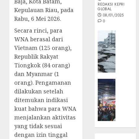
Baja, Kota Batam,
REDAKSI KEPRI
Kepulauan Riau, pada
GLOBAL
08/01/2025
Rabu, 6 Mei 2026.
0
Secara rinci, para
Opini
WNA berasal dari
MISI
Vietnam (125 orang),
MAS
:
Republik Rakyat
Mitigas
Tiongkok (84 orang)
Antisip
dan Myanmar (1
Megath
KEPRI
orang). Pengamanan
NATUNA
dilakukan setelah
05/12/202
NEWS
ditemukan indikasi
0
Opini
kuat bahwa para WNA
Masyar
menjalankan aktivitas
Sepem
Padati
yang tidak sesuai
Kampa
dengan izin tinggal
Pasan