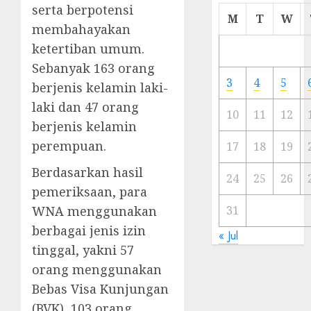
serta berpotensi
Cermi
M
T
W
membahayakan
Meski
Ada
ketertiban umum.
Artis
Sebanyak 163 orang
Ibu
3
4
5
berjenis kelamin laki-
Kota
laki dan 47 orang
10
11
12
23/11/20
berjenis kelamin
perempuan.
0
17
18
19
Berdasarkan hasil
24
25
26
pemeriksaan, para
WNA menggunakan
31
berbagai jenis izin
« Jul
tinggal, yakni 57
orang menggunakan
Bebas Visa Kunjungan
(BVK), 103 orang