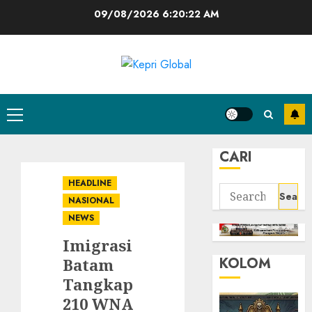
Skip
09/08/2026
6:20:23 AM
to
content
Primary
Menu
CARI
HEADLINE
Search
NASIONAL
for:
NEWS
Imigrasi
KOLOM
Batam
Tangkap
210 WNA