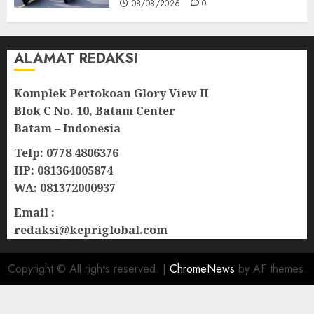
08/08/2026
0
ALAMAT REDAKSI
Komplek Pertokoan Glory View II
Blok C No. 10, Batam Center
Batam – Indonesia
Telp: 0778 4806376
HP: 081364005874
WA: 081372000937
Email :
redaksi@kepriglobal.com
Copyright © All rights reserved.
|
ChromeNews
by AF themes.