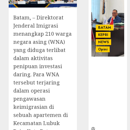
Batam, – Direktorat
Jenderal Imigrasi
BATAM
menangkap 210 warga
KEPRI
negara asing (WNA)
NEWS
yang diduga terlibat
Opini
dalam aktivitas
Ahmad Fakih
penipuan investasi
Rambe, SH:
daring. Para WNA
Advokat
tersebut terjaring
Senior
dengan
dalam operasi
Pengalaman
pengawasan
dan
keimigrasian di
Integritas di
sebuah apartemen di
Dunia
Hukum
Kecamatan Lubuk