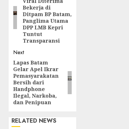
Viral Diterima
post:
Bekerja di
Ditpam BP Batam,
Panglima Utama
DPP LMB Kepri
Tuntut
Transparansi
Next
Lapas Batam
Next
Gelar Apel Ikrar
post:
Pemasyarakatan
Bersih dari
Handphone
Ilegal, Narkoba,
dan Penipuan
RELATED NEWS