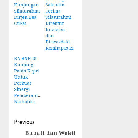
Kunjungan
Safrudin
Silaturahmi
Terima
Dirjen Bea
Silaturahmi
Cukai
Direktur
Intelejen
dan
Dirwasdakim
Kemimpas RI
KA BNN RI
Kunjungi
Polda Kepri
Untuk
Perkuat
Sinergi
Pemberantas
Narkotika
Post
Previous
navigation
Bupati dan Wakil
Previous