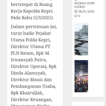
REDAKSI KEPRI
bertempat di Ruang
GLOBAL
Kerja Kapolda Kepri.
08/01/2025
0
Pada Rabu (5/3/2025).
Opini
Dalam pertemuan ini,
MISI
turut hadir Pejabat
MAS
Utama Polda Kepri,
:
Direktur Utama PT
Mitigas
PLN Batam, Bpk M.
Antisip
Megath
Irwansyah Putra,
KEPRI
Direktur Operasi, Bpk
NATUNA
05/12/202
Dinda Alamsyah,
NEWS
0
Opini
Direktur Bisnis dan
Masyar
Pembangunan Usaha,
Sepem
Bpk Khairullah,
Padati
Direktur Keuangan,
Kampa
Pasan
Manajemen Risiko,