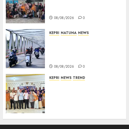
Distrik Merawang Berikan
Bantuan Operasi Gratis
08/08/2026
0
KEPRI
NATUNA
NEWS
Bendera Merah Putih
Berkibar di Jalanan Natuna,
TNI AU Gelorakan Semangat
Kemerdekaan
08/08/2026
0
KEPRI
NEWS
TREND
Ombudsman Kepri Tampung
Puluhan Keluhan Warga
Bintan, Mulai dari Bantuan
Sosial, BBM Solar, Hingga
Lampu Jalan
08/08/2026
0