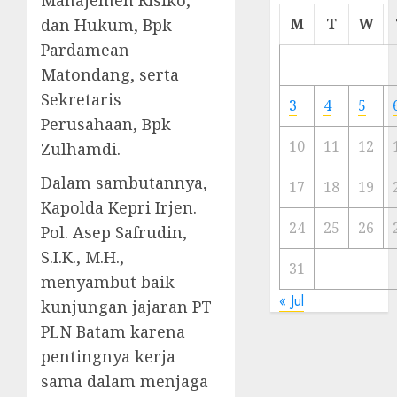
Cermi
dan Hukum, Bpk
M
T
W
Meski
Pardamean
Ada
Matondang, serta
Artis
Ibu
Sekretaris
3
4
5
Kota
Perusahaan, Bpk
10
11
12
Zulhamdi.
23/11/20
Dalam sambutannya,
0
17
18
19
Kapolda Kepri Irjen.
24
25
26
Pol. Asep Safrudin,
S.I.K., M.H.,
31
menyambut baik
« Jul
kunjungan jajaran PT
PLN Batam karena
pentingnya kerja
sama dalam menjaga