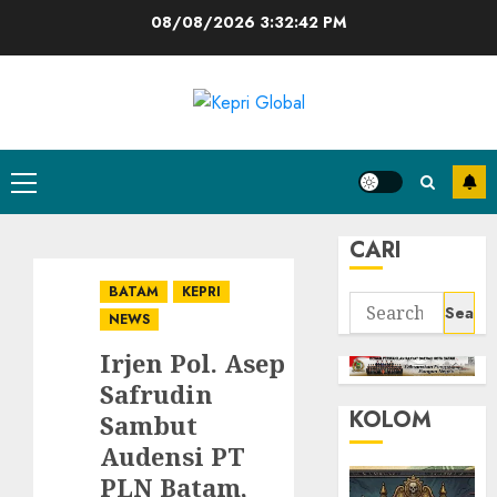
Skip
08/08/2026
3:32:43 PM
to
content
Primary
Menu
CARI
BATAM
KEPRI
Search
NEWS
for:
Irjen Pol. Asep
Safrudin
KOLOM
Sambut
Audensi PT
PLN Batam,