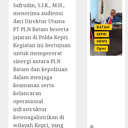
Safrudin, S.I.K., M.H.,
menerima audiensi
dari Direktur Utama
BATAM
PT PLN Batam beserta
KEPRI
jajaran di Polda Kepri.
NEWS
Kegiatan ini bertujuan
Opini
untuk mempererat
sinergi antara PLN
Ahmad Fakih
Batam dan kepolisian
Rambe, SH:
Advokat
dalam menjaga
Senior
keamanan serta
dengan
kelancaran
Pengalaman
operasional
dan
Integritas di
infrastruktur
Dunia
ketenagalistrikan di
Hukum
wilayah Kepri, yang