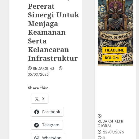
Pererat
Sinergi Untuk
Menjaga
Keamanan
Serta
Kelancaran
HEADLINE
Infrastruktur
KOLOM
REDAKSI KG
KOLOM |
05/03/2025
Semantik
Kekuasaan
Share this:
dalam Kosa
X
Kata yang
Berlutut
Facebook
REDAKSI KEPRI
Telegram
GLOBAL
22/07/2026
WhatsApp
0