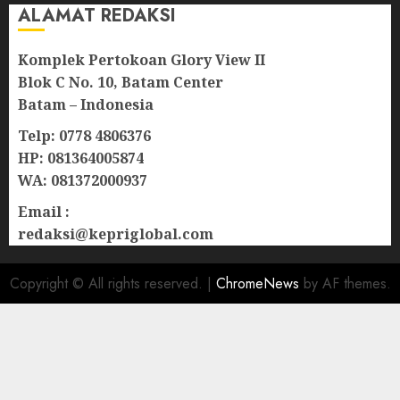
ALAMAT REDAKSI
Komplek Pertokoan Glory View II
Blok C No. 10, Batam Center
Batam – Indonesia
Telp: 0778 4806376
HP: 081364005874
WA: 081372000937
Email :
redaksi@kepriglobal.com
Copyright © All rights reserved.
|
ChromeNews
by AF themes.