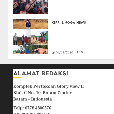
Pesan Jaga Nama Baik
Daerah dan Utamakan
Pendidikan
06/08/2026
0
KEPRI
LINGGA
NEWS
Ribuan Pekerja Lokal PT CSA
Kompak Siap Turun ke RDP,
Tegaskan Perusahaan Jadi
Sumber Penghidupan
05/08/2026
0
ALAMAT REDAKSI
Komplek Pertokoan Glory View II
Blok C No. 10, Batam Center
Batam – Indonesia
Telp: 0778 4806376