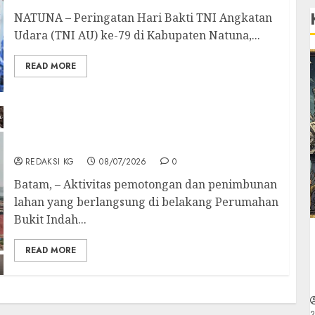
NATUNA – Peringatan Hari Bakti TNI Angkatan
Udara (TNI AU) ke-79 di Kabupaten Natuna,...
READ MORE
Buntut Proyek Pemotongan Lahan, 1 Rumah
di Piayu Roboh dan 9 Lainnya Rusak Parah
REDAKSI KG
08/07/2026
0
Batam, – Aktivitas pemotongan dan penimbunan
lahan yang berlangsung di belakang Perumahan
Bukit Indah...
READ MORE
2