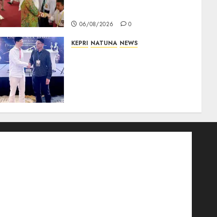
Tanamkan Semangat Raih
Masa Depan Gemilang
06/08/2026
0
KEPRI
NATUNA
NEWS
Dokter TNI AU dari Natuna
Tampil di Forum
Internasional, Bawa Gagasan
Pengembangan Bedah
Ortopedi Asia Tenggara
05/08/2026
0