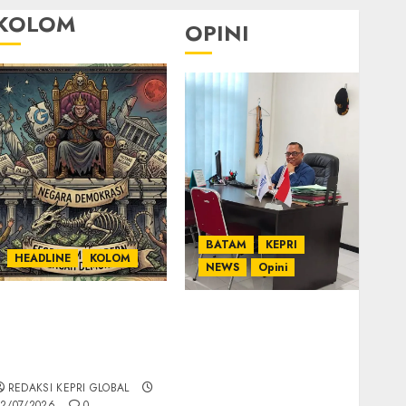
KOLOM
OPINI
BATAM
KEPRI
HEADLINE
KOLOM
NEWS
Opini
KOLOM | Semantik
Ahmad Fakih Rambe,
Kekuasaan dalam
SH: Advokat Senior
Kosa Kata yang
dengan Pengalaman
Berlutut
dan Integritas di
REDAKSI KEPRI GLOBAL
Dunia Hukum
2/07/2026
0