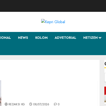
SIONAL
NEWS
KOLOM
ADVETORIAL
NETIZEN
f
Lanud Raden Sadjad Gelar Khitanan Massal,
Wujud Bakti TNI AU untuk Masyarakat
Natuna
REDAKSI KG
08/07/2026
0