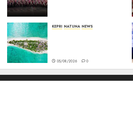
Jambore Nasional XII 2026,
Wabup Jarmin: Kalian Duta
Daerah
06/08/2026
0
KEPRI
NATUNA
NEWS
Negara Hadir di Perbatasan,
Pembangunan Tanggul
Pulau Kepala Bawa Harapan
Baru bagi Warga
05/08/2026
0