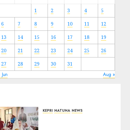
Meski
Ada
1
2
3
4
5
Artis
Ibu
6
7
8
9
10
11
12
Kota
13
14
15
16
17
18
19
23/11/2024
0
20
21
22
23
24
25
26
27
28
29
30
31
 Jun
Aug »
KEPRI
NATUNA
NEWS
Cen Sui Lan Buka MPLS
Sekolah Rakyat Natuna,