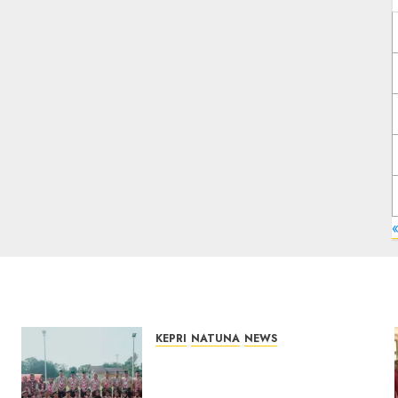
«
KEPRI
NATUNA
NEWS
16 Putra-Putri Terbaik
Natuna Digembleng Jelang