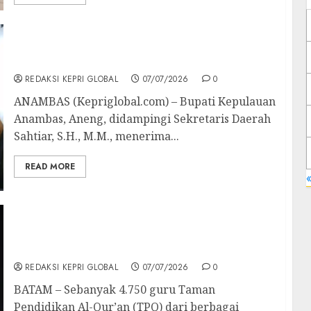
Bupati Aneng Sambut Prime Natuna EP,
Tekankan Manfaat Migas untuk Anambas
REDAKSI KEPRI GLOBAL
07/07/2026
0
ANAMBAS (Kepriglobal.com) – Bupati Kepulauan
Anambas, Aneng, didampingi Sekretaris Daerah
Sahtiar, S.H., M.M., menerima...
READ MORE
«
Pertemuan Akbar 4.750 Guru TPQ, Sekda
Batam Tegaskan Pentingnya Pendidikan Al-
Qur’an
REDAKSI KEPRI GLOBAL
07/07/2026
0
BATAM – Sebanyak 4.750 guru Taman
Pendidikan Al-Qur’an (TPQ) dari berbagai