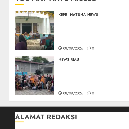
KEPRI
NATUNA
NEWS
Reses di Natuna, DPRD Kepri
Terima Aspirasi Jalan
Cempaka Putih hingga Akses
Air Lengit–Selemam
08/08/2026
0
NEWS
RIAU
PT Arara Abadi-AAP
Sinarmas Distrik Merawang
Berikan Bantuan Operasi
Gratis
08/08/2026
0
ALAMAT REDAKSI