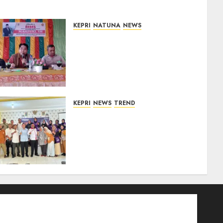
KEPRI
NATUNA
NEWS
Reses DPRD Kepri di Natuna
Buka Ruang Aspirasi, Warga
Optimistis Usulan
Pembangunan
Diperjuangkan
08/08/2026
0
KEPRI
NEWS
TREND
Ombudsman Kepri Tampung
Puluhan Keluhan Warga
Bintan, Mulai dari Bantuan
Sosial, BBM Solar, Hingga
Lampu Jalan
08/08/2026
0