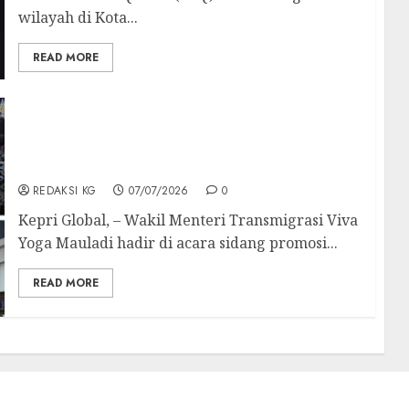
wilayah di Kota...
READ MORE
Viva Yoga Hadiri Sidang Terbuka Program
Doktor Luluk Nur Hamidah, “Pola Distribusi
Kader NU Sama Dengan HMI”
REDAKSI KG
07/07/2026
0
Kepri Global, – Wakil Menteri Transmigrasi Viva
Yoga Mauladi hadir di acara sidang promosi...
READ MORE