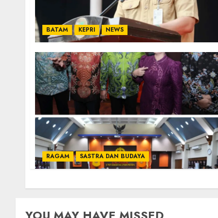
BATAM
KEPRI
NEWS
RAGAM
SASTRA DAN BUDAYA
YOU MAY HAVE MISSED