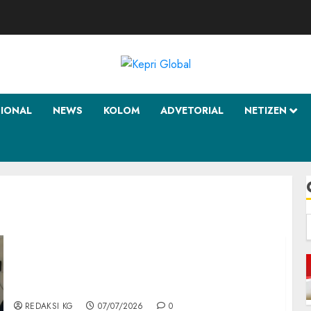
SIONAL
NEWS
KOLOM
ADVETORIAL
NETIZEN
f
Seleksi Bintara PK TNI AU di Natuna
Berlanjut, Calon Siswa Jalani Skrining
Pomau
REDAKSI KG
07/07/2026
0