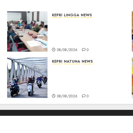
KEPRI
LINGGA
NEWS
Polemik Lahan PT CSA,
Kades Limbung Tegas: Tak
Akan Teken Surat Tanah
Tanpa Bukti Sah
08/08/2026
0
KEPRI
NATUNA
NEWS
Bendera Merah Putih
Berkibar di Jalanan Natuna,
TNI AU Gelorakan Semangat
Kemerdekaan
08/08/2026
0