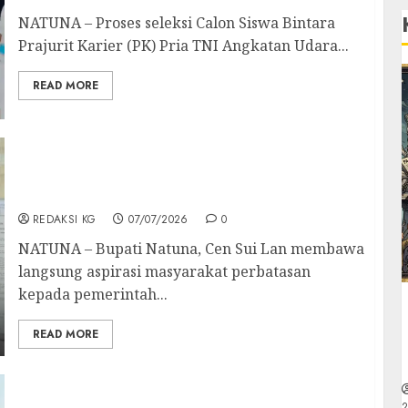
NATUNA – Proses seleksi Calon Siswa Bintara
Prajurit Karier (PK) Pria TNI Angkatan Udara...
READ MORE
Bupati Natuna Perjuangkan Penurunan
Harga Tiket Pesawat dan Penambahan Rute
Penerbangan ke Kemenhub
REDAKSI KG
07/07/2026
0
NATUNA – Bupati Natuna, Cen Sui Lan membawa
langsung aspirasi masyarakat perbatasan
kepada pemerintah...
READ MORE
Sinta Aneng Dukung UMKM Anambas di
2