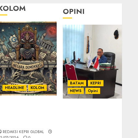
KOLOM
OPINI
BATAM
KEPRI
HEADLINE
KOLOM
NEWS
Opini
KOLOM | Semantik
Ahmad Fakih Rambe,
Kekuasaan dalam
SH: Advokat Senior
Kosa Kata yang
dengan Pengalaman
Berlutut
dan Integritas di
REDAKSI KEPRI GLOBAL
Dunia Hukum
2/07/2026
0