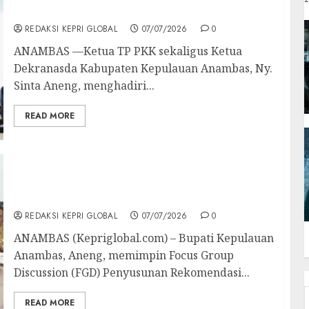
Bazar MTQ XII Kepri
REDAKSI KEPRI GLOBAL
07/07/2026
0
ANAMBAS —Ketua TP PKK sekaligus Ketua
Dekranasda Kabupaten Kepulauan Anambas, Ny.
Sinta Aneng, menghadiri...
READ MORE
Bupati Aneng Dorong Kebijakan Khusus
untuk Percepat Pembangunan Wilayah
Kepulauan Anambas
REDAKSI KEPRI GLOBAL
07/07/2026
0
ANAMBAS (Kepriglobal.com) – Bupati Kepulauan
Anambas, Aneng, memimpin Focus Group
Discussion (FGD) Penyusunan Rekomendasi...
READ MORE