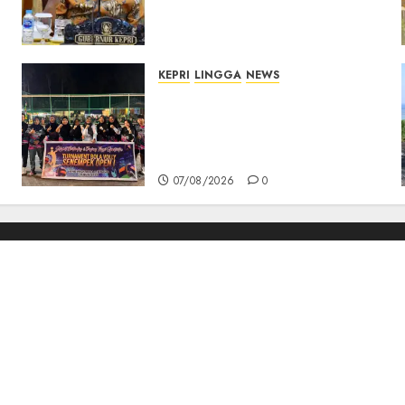
Pembangunan Berkualitas
dan Tepat Sasaran
07/08/2026
0
KEPRI
LINGGA
NEWS
n
Ketua DPRD Lingga Maya
Sari Buka Turnamen Voli
Senempek Open I, Dorong
Lahirnya Atlet Berprestasi
07/08/2026
0