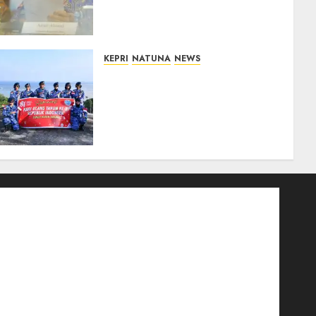
Wilayah 3T untuk Perkuat
Mutu Pendidikan
07/08/2026
0
KEPRI
NATUNA
NEWS
Merah Putih Raksasa
Berkibar di Perbatasan, TNI
AU dan Lintas Instansi
Perkuat Semangat
Kebangsaan di Natuna
07/08/2026
0