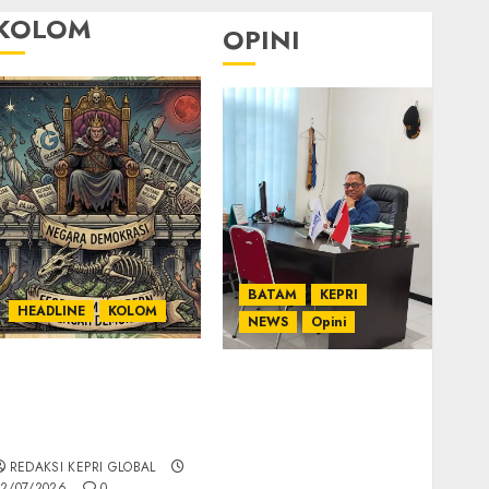
KOLOM
OPINI
BATAM
KEPRI
HEADLINE
KOLOM
NEWS
Opini
KOLOM | Semantik
Ahmad Fakih Rambe,
Kekuasaan dalam
SH: Advokat Senior
Kosa Kata yang
dengan Pengalaman
Berlutut
dan Integritas di
REDAKSI KEPRI GLOBAL
Dunia Hukum
2/07/2026
0