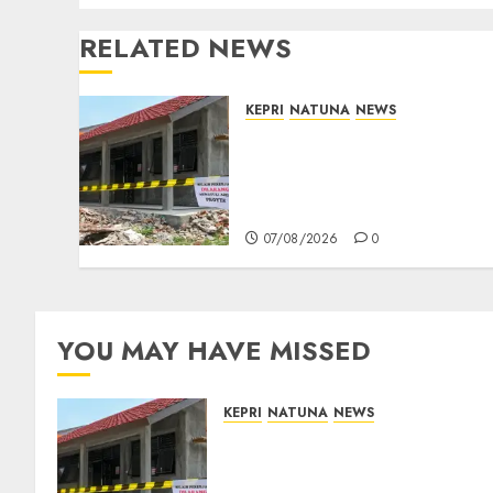
RELATED NEWS
KEPRI
NATUNA
NEWS
Revitalisasi 107 Sekolah
Dimulai, Pemprov Kepri
Prioritaskan Wilayah 3T
dan Sekolah Rusak
07/08/2026
0
YOU MAY HAVE MISSED
KEPRI
NATUNA
NEWS
Revitalisasi 107 Sekolah
Dimulai, Pemprov Kepri
Prioritaskan Wilayah 3T dan