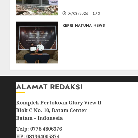
Sekolah Rusak
07/08/2026
0
KEPRI
NATUNA
NEWS
Kejari Natuna dan KPU Teke
Kerja Sama Lima Tahun,
Perkuat Pendampingan
Hukum Penyelenggaraan
Pemilu
07/08/2026
0
ALAMAT REDAKSI
Komplek Pertokoan Glory View II
Blok C No. 10, Batam Center
Batam – Indonesia
Telp: 0778 4806376
HP: 081364005874