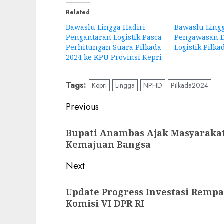
Related
Bawaslu Lingga Hadiri
Bawaslu Ling
Pengantaran Logistik Pasca
Pengawasan D
Perhitungan Suara Pilkada
Logistik Pilka
2024 ke KPU Provinsi Kepri
Tags:
Kepri
Lingga
NPHD
Pilkada2024
Post
Previous
navigation
Previous
Bupati Anambas Ajak Masyaraka
post:
Kemajuan Bangsa
Next
Next
Update Progress Investasi Rempa
post:
Komisi VI DPR RI