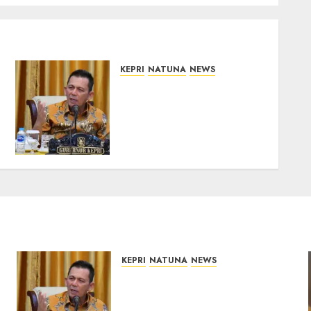
KEPRI
NATUNA
NEWS
Tim Konsultan Kawal
Revitalisasi 107 Sekolah di
Kepri, Pastikan
Pembangunan Berkualitas
dan Tepat Sasaran
07/08/2026
0
KEPRI
NATUNA
NEWS
Tim Konsultan Kawal
Revitalisasi 107 Sekolah di
Kepri, Pastikan