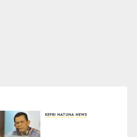
KEPRI
NATUNA
NEWS
Revitalisasi 107 Sekolah di
Kepri Telan Rp97 Miliar,
Pemerintah Prioritaskan