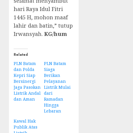
selamat menyambut
hari Raya Idul Fitri
1445 H, mohon maaf
lahir dan batin,” tutup
Irwansyah.
KG/hum
Related
PLN Batam
PLN Batam
dan Polda
Siaga
Kepri Siap
Berikan
Bersinergi
Pelayanan
Jaga Pasokan
Listrik Mulai
Listrik Andal
dari
dan Aman
Ramadan
Hingga
Lebaran
Kawal Hak
Publik Atas
Listrik,