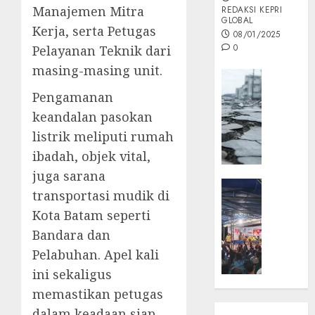
Manajemen Mitra
REDAKSI KEPRI
GLOBAL
Kerja, serta Petugas
08/01/2025
0
Pelayanan Teknik dari
masing-masing unit.
Opini
MISI
Pengamanan
MAS
keandalan pasokan
:
listrik meliputi rumah
Mitigas
ibadah, objek vital,
Antisip
Megath
juga sarana
KEPRI
transportasi mudik di
NATUNA
05/12/202
Kota Batam seperti
NEWS
0
Opini
Bandara dan
Masyar
Pelabuhan. Apel kali
Sepem
ini sekaligus
Padati
memastikan petugas
Kampa
dalam keadaan siap
Pasan