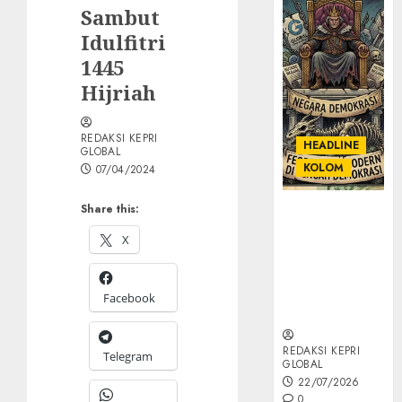
Sambut
Idulfitri
1445
Hijriah
REDAKSI KEPRI
HEADLINE
GLOBAL
KOLOM
07/04/2024
Share this:
KOLOM |
Semantik
X
Kekuasaan
dalam Kosa
Kata yang
Facebook
Berlutut
REDAKSI KEPRI
Telegram
GLOBAL
22/07/2026
0