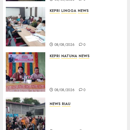
KEPRI
LINGGA
NEWS
Polemik Lahan PT CSA, Kades
Limbung Tegas: Tak Akan
Teken Surat Tanah Tanpa
Bukti Sah
08/08/2026
0
KEPRI
NATUNA
NEWS
Reses DPRD Kepri di Natuna
Buka Ruang Aspirasi, Warga
Optimistis Usulan
Pembangunan Diperjuangkan
08/08/2026
0
NEWS
RIAU
PT Arara Abadi-AAP Sinarmas
Distrik Merawang Berikan
Bantuan Operasi Gratis