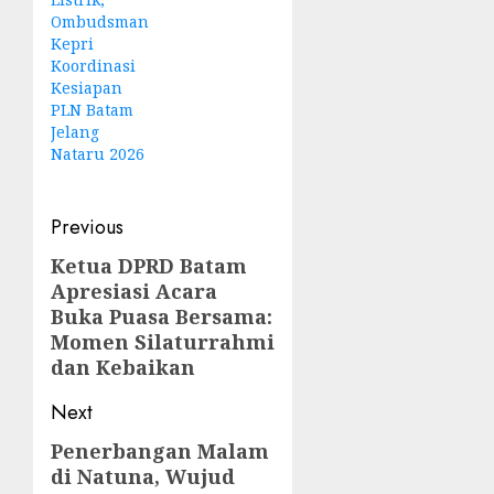
Ombudsman
Kepri
Koordinasi
Kesiapan
PLN Batam
Jelang
Nataru 2026
Post
Previous
navigation
Ketua DPRD Batam
Previous
Apresiasi Acara
post:
Buka Puasa Bersama:
Momen Silaturrahmi
dan Kebaikan
Next
Penerbangan Malam
Next
di Natuna, Wujud
post: