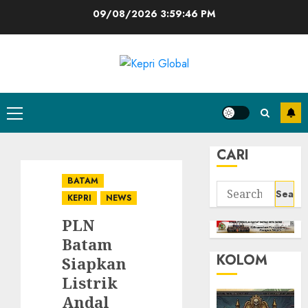
Skip
09/08/2026
3:59:47 PM
to
content
Primary
Menu
CARI
BATAM
Search
KEPRI
NEWS
for:
PLN
Batam
KOLOM
Siapkan
Listrik
Andal