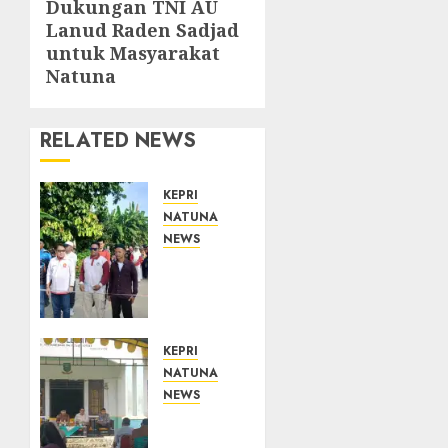
Dukungan TNI AU
Lanud Raden Sadjad
untuk Masyarakat
Natuna
RELATED NEWS
KEPRI
NATUNA
NEWS
Semarak
HUT
ke-19
Desa
Selading,
KEPRI
Marzuki
NATUNA
Ajak
NEWS
Warga
Reses
Rawat
di