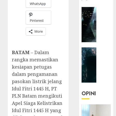
WhatsApp
HEADLIN
KOLOM
Pinterest
NASIONA
TEKNOLO
More
KOLO
|
Parado
HEADLIN
Utopia
BATAM
– Dalam
KOLOM
rangka memastikan
TEKNOLO
05/06/20
kesiapan petugas
KOLO
0
dalam pengamanan
|
Senjak
pasokan listrik jelang
Human
Idul Fitri 1445 H, PT
OPINI
PLN Batam mengikuti
23/03/20
Apel Siaga Kelistrikan
0
Idul Fitri 1445 H yang