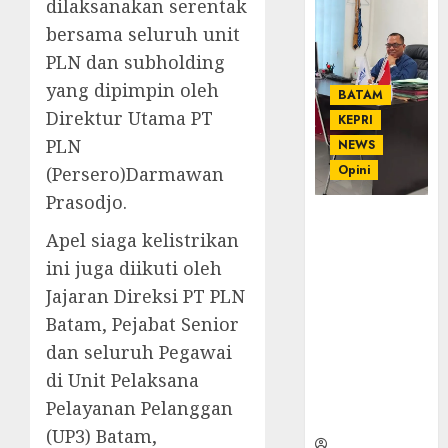
dilaksanakan serentak
bersama seluruh unit
PLN dan subholding
yang dipimpin oleh
BATAM
Direktur Utama PT
KEPRI
PLN
NEWS
Opini
(Persero)Darmawan
Prasodjo.
Ahmad Fakih
Apel siaga kelistrikan
Rambe, SH:
Advokat
ini juga diikuti oleh
Senior
Jajaran Direksi PT PLN
dengan
Batam, Pejabat Senior
Pengalaman
dan seluruh Pegawai
dan
Integritas di
di Unit Pelaksana
Dunia
Pelayanan Pelanggan
Hukum
(UP3) Batam,