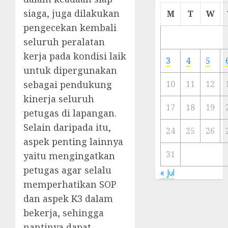
Cermi
siaga, juga dilakukan
M
T
W
Meski
pengecekan kembali
Ada
seluruh peralatan
Artis
Ibu
kerja pada kondisi laik
3
4
5
Kota
untuk dipergunakan
sebagai pendukung
10
11
12
23/11/20
kinerja seluruh
0
17
18
19
petugas di lapangan.
Selain daripada itu,
24
25
26
aspek penting lainnya
31
yaitu mengingatkan
petugas agar selalu
« Jul
memperhatikan SOP
dan aspek K3 dalam
bekerja, sehingga
nantinya dapat