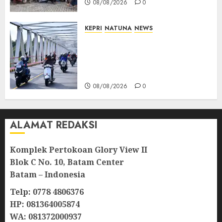
08/08/2026
0
KEPRI
NATUNA
NEWS
Bendera Merah Putih
Berkibar di Jalanan Natuna,
TNI AU Gelorakan Semangat
Kemerdekaan
08/08/2026
0
ALAMAT REDAKSI
Komplek Pertokoan Glory View II
Blok C No. 10, Batam Center
Batam – Indonesia
Telp: 0778 4806376
HP: 081364005874
WA: 081372000937