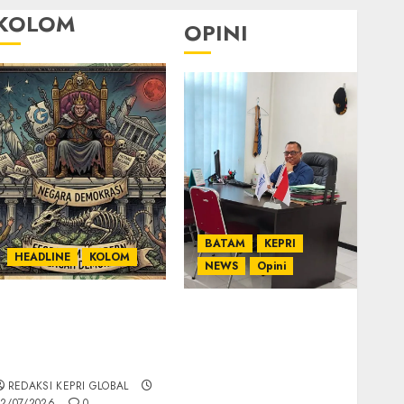
KOLOM
OPINI
BATAM
KEPRI
HEADLINE
KOLOM
NEWS
Opini
KOLOM | Semantik
Ahmad Fakih Rambe,
Kekuasaan dalam
SH: Advokat Senior
Kosa Kata yang
dengan Pengalaman
Berlutut
dan Integritas di
REDAKSI KEPRI GLOBAL
Dunia Hukum
2/07/2026
0