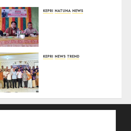
KEPRI
NATUNA
NEWS
Reses DPRD Kepri di Natuna
Buka Ruang Aspirasi, Warga
Optimistis Usulan
Pembangunan
Diperjuangkan
08/08/2026
0
KEPRI
NEWS
TREND
Ombudsman Kepri Tampung
Puluhan Keluhan Warga
Bintan, Mulai dari Bantuan
Sosial, BBM Solar, Hingga
Lampu Jalan
08/08/2026
0