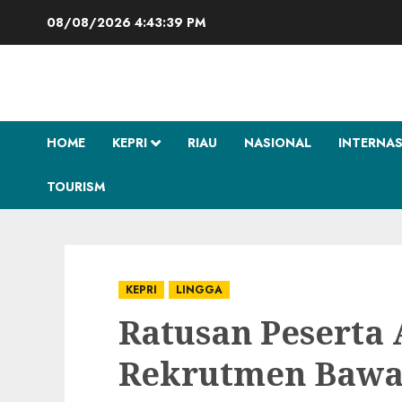
Skip
08/08/2026
4:43:40 PM
to
content
HOME
KEPRI
RIAU
NASIONAL
INTERNA
TOURISM
KEPRI
LINGGA
Ratusan Peserta 
Rekrutmen Bawas