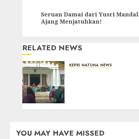
Next
Seruan Damai dari Yusri Mandal
post:
Ajang Menjatuhkan!
RELATED NEWS
KEPRI
NATUNA
NEWS
Reses di Natuna, DPRD
Kepri Terima Aspirasi
Jalan Cempaka Putih
hingga Akses Air Lengit–
Selemam
08/08/2026
0
YOU MAY HAVE MISSED