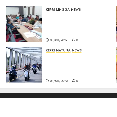
KEPRI
LINGGA
NEWS
Polemik Lahan PT CSA,
Kades Limbung Tegas: Tak
Akan Teken Surat Tanah
Tanpa Bukti Sah
08/08/2026
0
KEPRI
NATUNA
NEWS
Bendera Merah Putih
Berkibar di Jalanan Natuna,
TNI AU Gelorakan Semangat
Kemerdekaan
08/08/2026
0