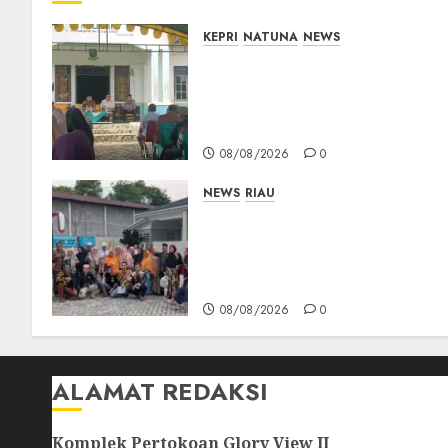
KEPRI
NATUNA
NEWS
Reses di Natuna, DPRD Kepri
Terima Aspirasi Jalan
Cempaka Putih hingga Akses
Air Lengit–Selemam
08/08/2026
0
NEWS
RIAU
PT Arara Abadi-AAP
Sinarmas Distrik Merawang
Berikan Bantuan Operasi
Gratis
08/08/2026
0
ALAMAT REDAKSI
Komplek Pertokoan Glory View II