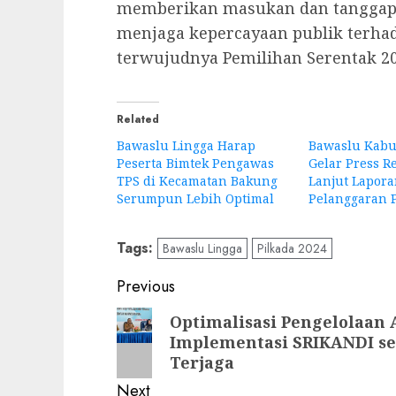
memberikan masukan dan tanggapa
menjaga kepercayaan publik terha
terwujudnya Pemilihan Serentak 202
Related
Bawaslu Lingga Harap
Bawaslu Kabu
Peserta Bimtek Pengawas
Gelar Press R
TPS di Kecamatan Bakung
Lanjut Lapor
Serumpun Lebih Optimal
Pelanggaran P
Tags:
Bawaslu Lingga
Pilkada 2024
Post
Previous
navigation
Previous
Optimalisasi Pengelolaan 
Implementasi SRIKANDI sert
post:
Terjaga
Next