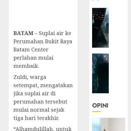
HEADLIN
KOLOM
NASIONA
TEKNOLO
BATAM
– Suplai air ke
KOLO
Perumahan Bukit Raya
|
Batam Center
Parado
HEADLIN
perlahan mulai
Utopia
KOLOM
membaik.
TEKNOLO
05/06/20
Zuldi, warga
KOLO
0
|
setempat, mengatakan
Senjak
jika suplai air di
Human
perumahan tersebut
OPINI
mulai normal sejak
23/03/20
tiga hari terakhir.
0
“Alhamdulillah, untuk