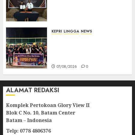
Perkuat Pendampingan
Hukum Penyelenggaraan
Pemilu
07/08/2026
0
KEPRI
LINGGA
NEWS
Ketua DPRD Lingga Maya Sari
Buka Turnamen Voli
Senempek Open I, Dorong
Lahirnya Atlet Berprestasi
07/08/2026
0
ALAMAT REDAKSI
Komplek Pertokoan Glory View II
Blok C No. 10, Batam Center
Batam – Indonesia
Telp: 0778 4806376