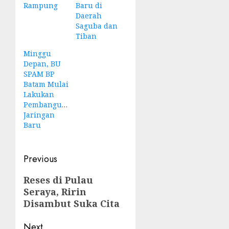
Rampung
Baru di
Daerah
Saguba dan
Tiban
Minggu
Depan, BU
SPAM BP
Batam Mulai
Lakukan
Pembangunan
Jaringan
Baru
Post
Previous
navigation
Previous
Reses di Pulau
Seraya, Ririn
post:
Disambut Suka Cita
Next