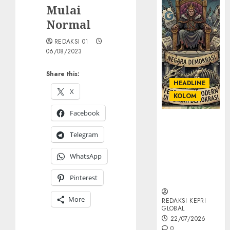
Mulai
Normal
REDAKSI 01
06/08/2023
Share this:
HEADLINE
X
KOLOM
Facebook
KOLOM |
Semantik
Telegram
Kekuasaan
dalam Kosa
WhatsApp
Kata yang
Pinterest
Berlutut
More
REDAKSI KEPRI
GLOBAL
22/07/2026
0