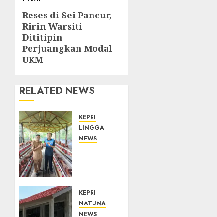
Reses di Sei Pancur,
Next
Ririn Warsiti
post:
Dititipin
Perjuangkan Modal
UKM
RELATED NEWS
KEPRI
LINGGA
NEWS
Produksi
Belum
Mampu
Penuhi
Pasar,
KEPRI
BUMDes
NATUNA
Desa
NEWS