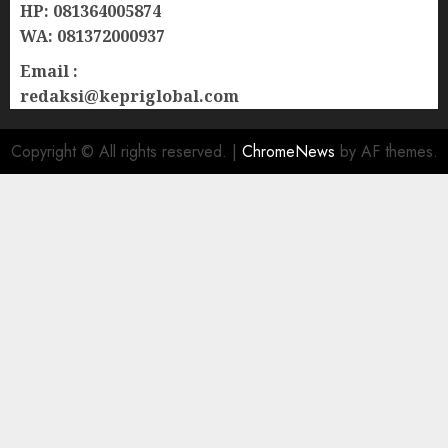
HP: 081364005874
WA: 081372000937
Email :
redaksi@kepriglobal.com
Copyright © All rights reserved.
|
ChromeNews
by AF themes.