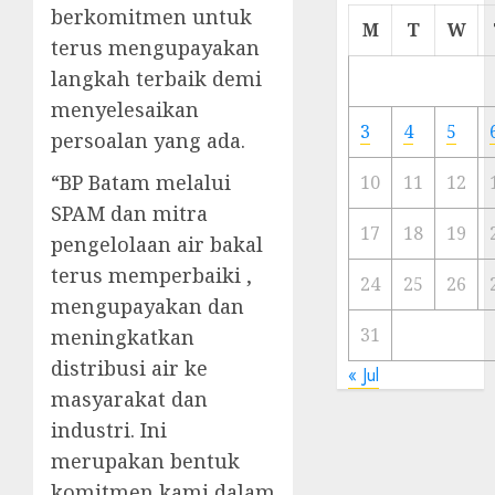
berkomitmen untuk
Cermi
M
T
W
terus mengupayakan
Meski
Ada
langkah terbaik demi
Artis
menyelesaikan
Ibu
3
4
5
persoalan yang ada.
Kota
“BP Batam melalui
10
11
12
23/11/20
SPAM dan mitra
0
17
18
19
pengelolaan air bakal
terus memperbaiki ,
24
25
26
mengupayakan dan
31
meningkatkan
distribusi air ke
« Jul
masyarakat dan
industri. Ini
merupakan bentuk
komitmen kami dalam