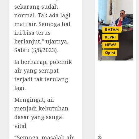
sekarang sudah
normal. Tak ada lagi
mati air. Semoga hal
BATAM
ini bisa terus
KEPRI
berlanjut,” ujarnya,
NEWS
Sabtu (5/8/2023).
Opini
Ia berharap, polemik
Ahmad Fakih
air yang sempat
Rambe, SH:
terjadi tak terulang
Advokat
lagi.
Senior
dengan
Mengingat, air
Pengalaman
menjadi kebutuhan
dan
Integritas di
dasar yang sangat
Dunia
vital.
Hukum
“Semoga, masalah air