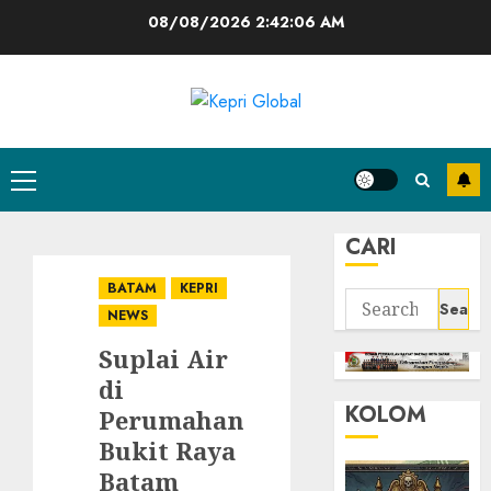
Skip
08/08/2026
2:42:06 AM
to
content
Primary
Menu
CARI
BATAM
KEPRI
Search
NEWS
for:
Suplai Air
di
KOLOM
Perumahan
Bukit Raya
Batam