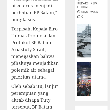
REDAKSI KEPRI
bisa terus menjadi
GLOBAL
perhatian BP Batam,”
08/01/2025
0
pungkasnya.
Opini
Terpisah, Kepala Biro
MISI
Humas Promosi dan
MAS
Protokol BP Batam,
:
Ariastuty Sirait,
Mitigas
Antisip
menegaskan bahwa
Megath
pihaknya menjadikan
KEPRI
polemik air sebagai
NATUNA
05/12/202
NEWS
prioritas utama.
0
Opini
Oleh sebab itu, lanjut
Masyar
perempuan yang
Sepem
Padati
akrab disapa Tuty
Kampa
tersebut, BP Batam
Pasan