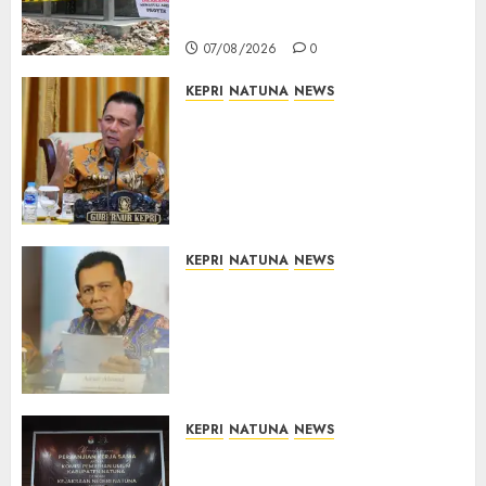
Sekolah Rusak
07/08/2026
0
KEPRI
NATUNA
NEWS
Tim Konsultan Kawal
Revitalisasi 107 Sekolah di
Kepri, Pastikan Pembangunan
Berkualitas dan Tepat
Sasaran
07/08/2026
0
KEPRI
NATUNA
NEWS
Revitalisasi 107 Sekolah di
Kepri Telan Rp97 Miliar,
Pemerintah Prioritaskan
Wilayah 3T untuk Perkuat
Mutu Pendidikan
07/08/2026
0
KEPRI
NATUNA
NEWS
Kejari Natuna dan KPU Teken
Kerja Sama Lima Tahun,