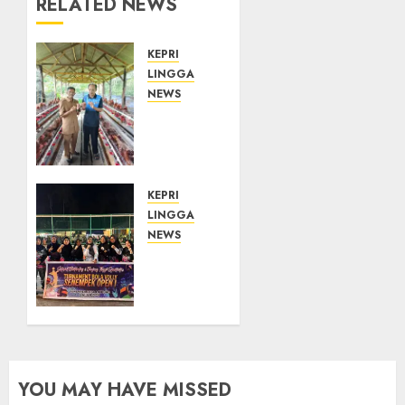
RELATED NEWS
KEPRI
LINGGA
NEWS
Produksi
Belum
Mampu
Penuhi
Pasar,
KEPRI
BUMDes
LINGGA
Desa
NEWS
Keton
Ketua
Berharap
DPRD
Dukungan
Lingga
Penambahan
Maya
Ayam
Sari
Petelur
Buka
Turnamen
YOU MAY HAVE MISSED
Voli
08/08/2026