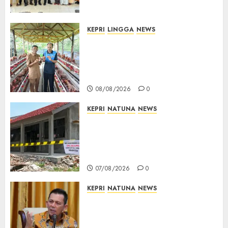
Lampu Jalan
08/08/2026
0
KEPRI
LINGGA
NEWS
Produksi Belum Mampu
Penuhi Pasar, BUMDes Desa
Keton Berharap Dukungan
Penambahan Ayam Petelur
08/08/2026
0
KEPRI
NATUNA
NEWS
Revitalisasi 107 Sekolah
Dimulai, Pemprov Kepri
Prioritaskan Wilayah 3T dan
Sekolah Rusak
07/08/2026
0
KEPRI
NATUNA
NEWS
Tim Konsultan Kawal
Revitalisasi 107 Sekolah di
Kepri, Pastikan Pembangunan