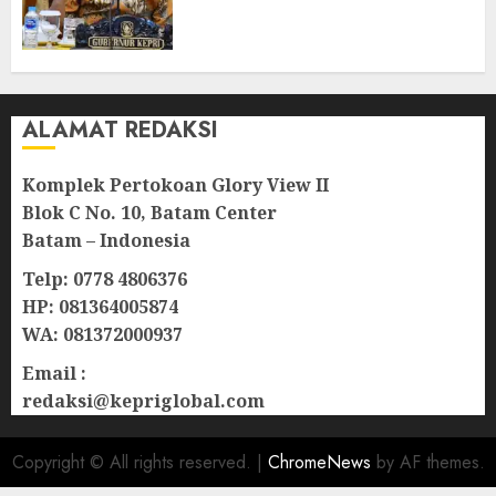
Berkualitas dan Tepat
Sasaran
07/08/2026
0
ALAMAT REDAKSI
Komplek Pertokoan Glory View II
Blok C No. 10, Batam Center
Batam – Indonesia
Telp: 0778 4806376
HP: 081364005874
WA: 081372000937
Email :
redaksi@kepriglobal.com
Copyright © All rights reserved.
|
ChromeNews
by AF themes.