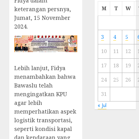
Fidya dalam
Cermi
M
T
W
keterangan persnya,
Meski
Jumat, 15 November
Ada
2024.
Artis
Ibu
3
4
5
Kota
10
11
12
23/11/20
0
17
18
19
Lebih lanjut, Fidya
menambahkan bahwa
24
25
26
Bawaslu telah
mengingatkan KPU
31
agar lebih
« Jul
memperhatikan aspek
logistik transportasi,
seperti kondisi kapal
dan kendaraan yang