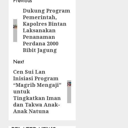
Post
Previous
navigation
Dukung Program
Previous
Pemerintah,
post:
Kapolres Bintan
Laksanakan
Penanaman
Perdana 2000
Bibit Jagung
Next
Cen Sui Lan
Next
Inisiasi Program
post:
“Magrib Mengaji”
untuk
Tingkatkan Iman
dan Takwa Anak-
Anak Natuna