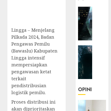
HEADLIN
KOLOM
NASIONA
TEKNOLO
Lingga – Menjelang
KOLO
Pilkada 2024, Badan
|
Parado
Pengawas Pemilu
HEADLIN
Utopia
(Bawaslu) Kabupaten
KOLOM
Lingga intensif
TEKNOLO
05/06/20
mempersiapkan
KOLO
0
|
pengawasan ketat
Senjak
terkait
Human
pendistribusian
OPINI
logistik pemilu.
23/03/20
Proses distribusi ini
0
akan diprioritaskan