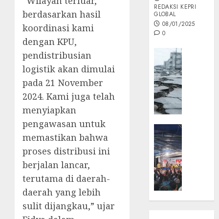
“Wilayah terluar,
REDAKSI KEPRI
berdasarkan hasil
GLOBAL
08/01/2025
koordinasi kami
0
dengan KPU,
Opini
pendistribusian
MISI
logistik akan dimulai
MAS
pada 21 November
:
2024. Kami juga telah
Mitigas
menyiapkan
Antisip
Megath
pengawasan untuk
KEPRI
memastikan bahwa
NATUNA
05/12/202
proses distribusi ini
NEWS
0
Opini
berjalan lancar,
Masyar
terutama di daerah-
Sepem
daerah yang lebih
Padati
sulit dijangkau,” ujar
Kampa
Pasan