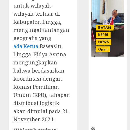
untuk wilayah-
wilayah terluar di
Kabupaten Lingga,
BATAM
mengingat tantangan
KEPRI
geografis yang
NEWS
ada.Ketua
Bawaslu
Opini
Lingga, Fidya Asrina,
mengungkapkan
Ahmad Fakih
bahwa berdasarkan
Rambe, SH:
Advokat
koordinasi dengan
Senior
Komisi Pemilihan
dengan
Umum (KPU), tahapan
Pengalaman
dan
distribusi logistik
Integritas di
akan dimulai pada 21
Dunia
November 2024.
Hukum