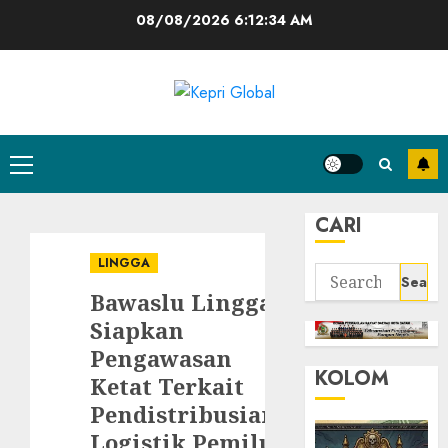
Skip
08/08/2026
6:12:35 AM
to
content
Primary
Menu
CARI
LINGGA
Search
Bawaslu Lingga
for:
Siapkan
Pengawasan
KOLOM
Ketat Terkait
Pendistribusian
Logistik Pemilu