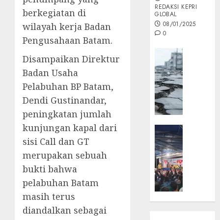
REDAKSI KEPRI
berkegiatan di
GLOBAL
08/01/2025
wilayah kerja Badan
0
Pengusahaan Batam.
Opini
Disampaikan Direktur
MISI
Badan Usaha
MAS
Pelabuhan BP Batam,
:
Mitigas
Dendi Gustinandar,
Antisip
peningkatan jumlah
Megath
kunjungan kapal dari
KEPRI
NATUNA
sisi Call dan GT
05/12/202
NEWS
merupakan sebuah
0
Opini
bukti bahwa
Masyar
pelabuhan Batam
Sepem
masih terus
Padati
Kampa
diandalkan sebagai
Pasan