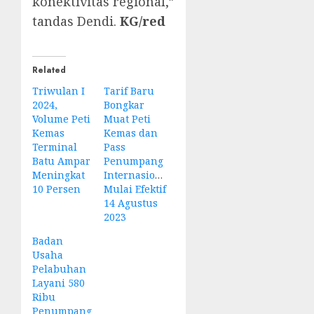
konektivitas regional,”
tandas Dendi.
KG/red
Related
Triwulan I
Tarif Baru
2024,
Bongkar
Volume Peti
Muat Peti
Kemas
Kemas dan
Terminal
Pass
Batu Ampar
Penumpang
Meningkat
Internasional
10 Persen
Mulai Efektif
14 Agustus
2023
Badan
Usaha
Pelabuhan
Layani 580
Ribu
Penumpang