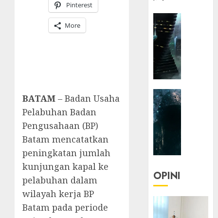
Pinterest
HEADLIN
More
KOLOM
NASIONA
TEKNOLO
KOLO
|
Parado
HEADLIN
Utopia
BATAM
– Badan Usaha
KOLOM
Pelabuhan Badan
TEKNOLO
05/06/20
Pengusahaan (BP)
KOLO
0
Batam mencatatkan
|
Senjak
peningkatan jumlah
Human
kunjungan kapal ke
OPINI
pelabuhan dalam
23/03/20
wilayah kerja BP
0
Batam pada periode