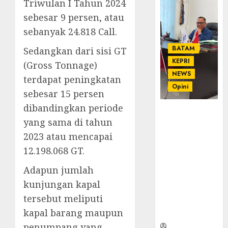
Triwulan I Tahun 2024
sebesar 9 persen, atau
sebanyak 24.818 Call.
BATAM
Sedangkan dari sisi GT
KEPRI
(Gross Tonnage)
NEWS
terdapat peningkatan
Opini
sebesar 15 persen
dibandingkan periode
Ahmad Fakih
yang sama di tahun
Rambe, SH:
Advokat
2023 atau mencapai
Senior
12.198.068 GT.
dengan
Pengalaman
Adapun jumlah
dan
kunjungan kapal
Integritas di
tersebut meliputi
Dunia
kapal barang maupun
Hukum
penumpang yang