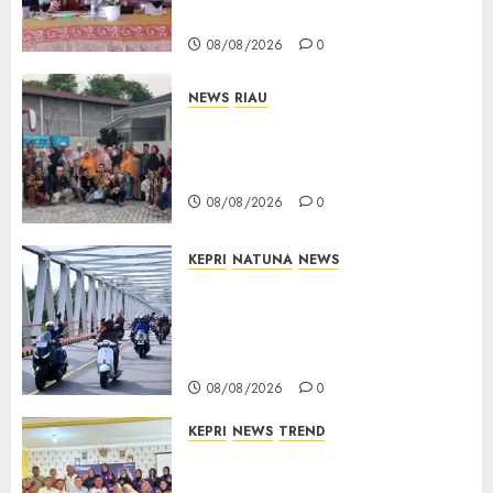
Pembangunan Diperjuangkan
08/08/2026
0
NEWS
RIAU
PT Arara Abadi-AAP Sinarmas
Distrik Merawang Berikan
Bantuan Operasi Gratis
08/08/2026
0
KEPRI
NATUNA
NEWS
Bendera Merah Putih
Berkibar di Jalanan Natuna,
TNI AU Gelorakan Semangat
Kemerdekaan
08/08/2026
0
KEPRI
NEWS
TREND
Ombudsman Kepri Tampung
Puluhan Keluhan Warga