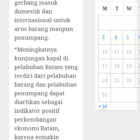
gerbang masuk
Cermi
M
T
W
domestik dan
Meski
internasional untuk
Ada
Artis
arus barang maupun
Ibu
penumpang.
3
4
5
Kota
“Meningkatnya
10
11
12
23/11/20
kunjungan kapal di
0
17
18
19
pelabuhan Batam yang
terdiri dari pelabuhan
24
25
26
barang dan pelabuhan
penumpang dapat
31
diartikan sebagai
« Jul
indikator positif
perkembangan
ekonomi Batam,
karena semakin