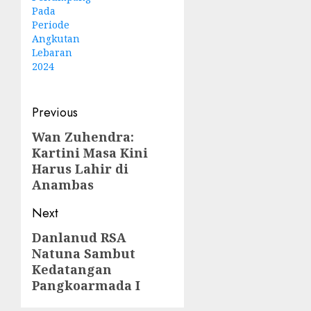
Pada
Periode
Angkutan
Lebaran
2024
Post
Previous
navigation
Wan Zuhendra:
Previous
Kartini Masa Kini
post:
Harus Lahir di
Anambas
Next
Danlanud RSA
Next
Natuna Sambut
post:
Kedatangan
Pangkoarmada I