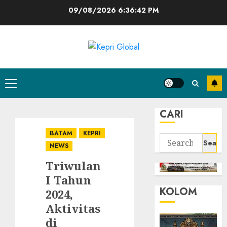
Skip
09/08/2026
6:36:43 PM
to
content
Primary
Menu
CARI
BATAM
KEPRI
Search
NEWS
for:
Triwulan
I Tahun
KOLOM
2024,
Aktivitas
di