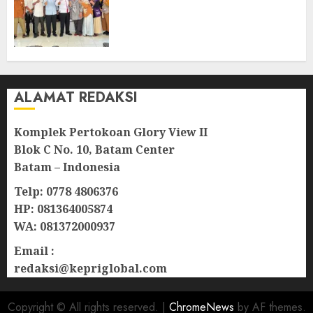
Bintan, Mulai dari Bantuan
Sosial, BBM Solar, Hingga
Lampu Jalan
08/08/2026
0
ALAMAT REDAKSI
Komplek Pertokoan Glory View II
Blok C No. 10, Batam Center
Batam – Indonesia
Telp: 0778 4806376
HP: 081364005874
WA: 081372000937
Email :
redaksi@kepriglobal.com
Copyright © All rights reserved.
|
ChromeNews
by AF themes.