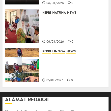
06/08/2026
0
KEPRI
NATUNA
NEWS
Cen Sui Lan Buka MPLS
Sekolah Rakyat Natuna,
Tanamkan Semangat Raih
Masa Depan Gemilang
06/08/2026
0
KEPRI
LINGGA
NEWS
Ribuan Pekerja Lokal PT CSA
Kompak Siap Turun ke RDP,
Tegaskan Perusahaan Jadi
Sumber Penghidupan
05/08/2026
0
ALAMAT REDAKSI