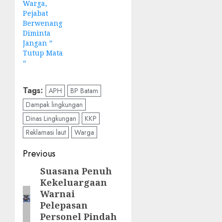
Warga,
Pejabat
Berwenang
Diminta
Jangan ”
Tutup Mata
“
Tags:
APH
BP Batam
Dampak lingkungan
Dinas Lingkungan
KKP
Reklamasi laut
Warga
Post
Previous
navigation
Suasana Penuh
Previous
Kekeluargaan
post:
Warnai
Pelepasan
Personel Pindah