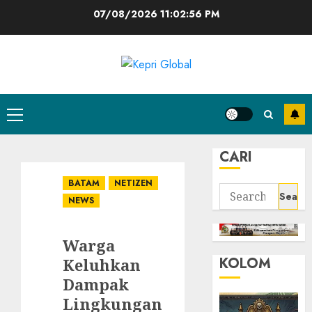
Skip
07/08/2026
11:02:57 PM
to
content
Primary
Menu
CARI
BATAM
NETIZEN
Search
NEWS
for:
Warga
KOLOM
Keluhkan
Dampak
Lingkungan