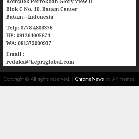
Komplek Pertokoan Glory View II
Blok C No. 10, Batam Center
Batam – Indonesia
Telp: 0778 4806376
HP: 081364005874
WA: 081372000937
Email :
redaksi@kepriglobal.com
Copyright © All rights reserved.
|
ChromeNews
by AF themes.