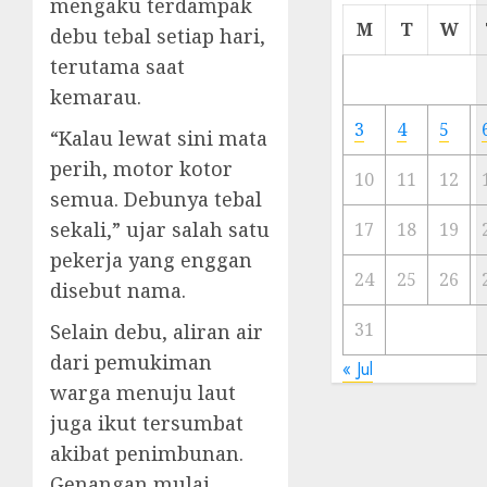
mengaku terdampak
Cermi
M
T
W
debu tebal setiap hari,
Meski
terutama saat
Ada
Artis
kemarau.
Ibu
3
4
5
“Kalau lewat sini mata
Kota
perih, motor kotor
10
11
12
23/11/20
semua. Debunya tebal
sekali,” ujar salah satu
0
17
18
19
pekerja yang enggan
24
25
26
disebut nama.
31
Selain debu, aliran air
dari pemukiman
« Jul
warga menuju laut
juga ikut tersumbat
akibat penimbunan.
Genangan mulai