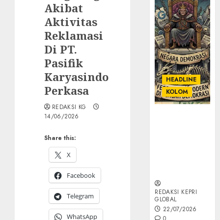
Akibat
Aktivitas
Reklamasi
Di PT.
Pasifik
Karyasindo
HEADLINE
Perkasa
KOLOM
REDAKSI KG
KOLOM |
14/06/2026
Semantik
Kekuasaan
Share this:
dalam Kosa
X
Kata yang
Berlutut
Facebook
REDAKSI KEPRI
Telegram
GLOBAL
22/07/2026
WhatsApp
0