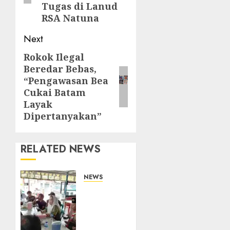
Tugas di Lanud
RSA Natuna
Next
Rokok Ilegal
Next
Beredar Bebas,
post:
“Pengawasan Bea
Cukai Batam
Layak
Dipertanyakan”
RELATED NEWS
NEWS
Bangun
Komunikasi
Tanpa
Sekat,