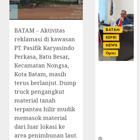
BATAM – Aktivitas
BATAM
KEPRI
reklamasi di kawasan
NEWS
PT. Pasifik Karyasindo
Opini
Perkasa, Batu Besar,
Kecamatan Nongsa,
Ahmad Fakih
Kota Batam, masih
Rambe, SH:
terus berlanjut. Dump
Advokat
Senior
truck pengangkut
dengan
material tanah
Pengalaman
terpantau hilir mudik
dan
Integritas di
memasok material
Dunia
dari luar lokasi ke
Hukum
area penimbunan laut.