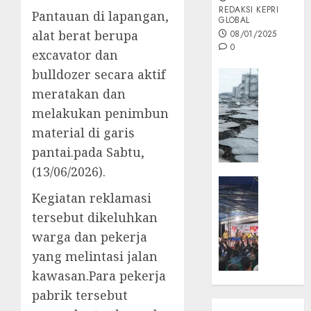
REDAKSI KEPRI
Pantauan di lapangan,
GLOBAL
alat berat berupa
08/01/2025
0
excavator dan
bulldozer secara aktif
Opini
meratakan dan
MISI
MAS
melakukan penimbun
:
material di garis
Mitigas
pantai.pada Sabtu,
Antisip
(13/06/2026).
Megath
KEPRI
Kegiatan reklamasi
NATUNA
05/12/202
NEWS
tersebut dikeluhkan
0
Opini
warga dan pekerja
Masyar
yang melintasi jalan
Sepem
kawasan.Para pekerja
Padati
pabrik tersebut
Kampa
Pasan