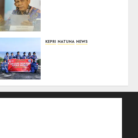
Revitalisasi 107 Sekolah di
Kepri Telan Rp97 Miliar,
Pemerintah Prioritaskan
Wilayah 3T untuk Perkuat
Mutu Pendidikan
07/08/2026
0
KEPRI
NATUNA
NEWS
Merah Putih Raksasa
Berkibar di Perbatasan, TNI
AU dan Lintas Instansi
Perkuat Semangat
Kebangsaan di Natuna
07/08/2026
0