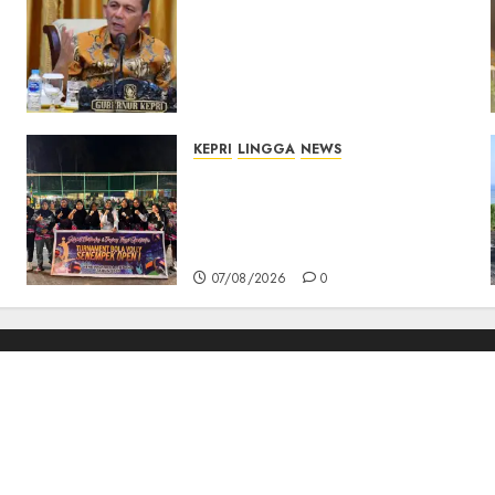
Tim Konsultan Kawal
Revitalisasi 107 Sekolah di
Kepri, Pastikan
Pembangunan Berkualitas
dan Tepat Sasaran
07/08/2026
0
KEPRI
LINGGA
NEWS
n
Ketua DPRD Lingga Maya
Sari Buka Turnamen Voli
Senempek Open I, Dorong
Lahirnya Atlet Berprestasi
07/08/2026
0