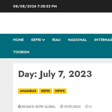
Skip
08/08/2026
7:38:52 PM
to
content
HOME
KEPRI
RIAU
NASIONAL
INTERNA
TOURISM
Day:
July 7, 2023
ANAMBAS
KEPRI
NEWS
Kepala KPP Pratama Tanjungpinang Temui 
REDAKSI KEPRI GLOBAL
07/07/2023
0