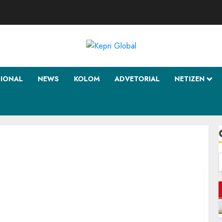
SIONAL
NEWS
KOLOM
ADVETORIAL
NETIZEN
f
Wabup Anambas, Serahkan Sejumlah Aset