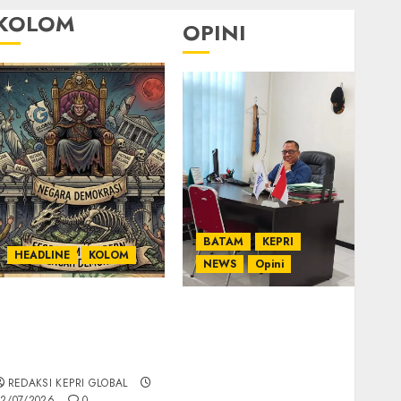
KOLOM
OPINI
BATAM
KEPRI
HEADLINE
KOLOM
NEWS
Opini
KOLOM | Semantik
Ahmad Fakih Rambe,
Kekuasaan dalam
SH: Advokat Senior
Kosa Kata yang
dengan Pengalaman
Berlutut
dan Integritas di
REDAKSI KEPRI GLOBAL
Dunia Hukum
2/07/2026
0