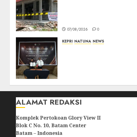
Revitalisasi 107 Sekolah
Dimulai, Pemprov Kepri
Prioritaskan Wilayah 3T dan
Sekolah Rusak
07/08/2026
0
KEPRI
NATUNA
NEWS
Kejari Natuna dan KPU Teke
Kerja Sama Lima Tahun,
Perkuat Pendampingan
Hukum Penyelenggaraan
Pemilu
07/08/2026
0
ALAMAT REDAKSI
Komplek Pertokoan Glory View II
Blok C No. 10, Batam Center
Batam – Indonesia