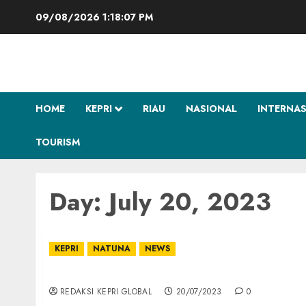
Skip
09/08/2026
1:18:07 PM
to
content
HOME
KEPRI
RIAU
NASIONAL
INTERNA
TOURISM
Day:
July 20, 2023
KEPRI
NATUNA
NEWS
Lanud RSA Natuna Peringati Tahun Baru Isla
REDAKSI KEPRI GLOBAL
20/07/2023
0