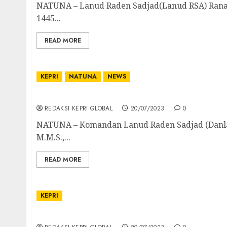
NATUNA – Lanud Raden Sadjad(Lanud RSA) Rana
1445...
READ MORE
KEPRI
NATUNA
NEWS
Danlanud RSA Natuna Terima Kunjungan Tim
REDAKSI KEPRI GLOBAL
20/07/2023
0
NATUNA – Komandan Lanud Raden Sadjad (Danlanu
M.M.S.,...
READ MORE
KEPRI
Bupati Resmi Lantik Kadisdik Lingga jadi Se