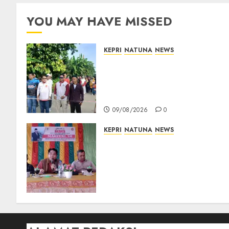
YOU MAY HAVE MISSED
KEPRI
NATUNA
NEWS
Semarak HUT ke-19 Desa
Selading, Marzuki Ajak
Warga Rawat Kebersamaan
dan Kepedulian
09/08/2026
0
KEPRI
NATUNA
NEWS
Reses DPRD Kepri di Natuna
Buka Ruang Aspirasi, Warga
Optimistis Usulan
Pembangunan
Diperjuangkan
08/08/2026
0