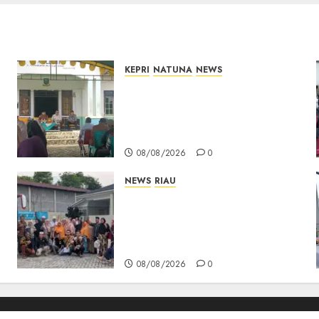
KEPRI
NATUNA
NEWS
Reses di Natuna, DPRD Kepri
Terima Aspirasi Jalan
Cempaka Putih hingga Akses
Air Lengit–Selemam
08/08/2026
0
NEWS
RIAU
PT Arara Abadi-AAP
Sinarmas Distrik Merawang
Berikan Bantuan Operasi
Gratis
08/08/2026
0