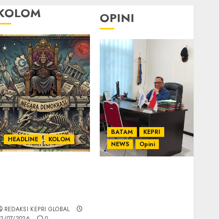
KOLOM
OPINI
BATAM
KEPRI
HEADLINE
KOLOM
NEWS
Opini
KOLOM | Semantik
Ahmad Fakih Rambe,
Kekuasaan dalam
SH: Advokat Senior
Kosa Kata yang
dengan Pengalaman
Berlutut
dan Integritas di
REDAKSI KEPRI GLOBAL
Dunia Hukum
2/07/2026
0