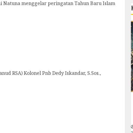
i Natuna menggelar peringatan Tahun Baru Islam
 Safety Audit Puslaiklambangjaau Mabesau
d RSA) Kolonel Pnb Dedy Iskandar, S.Sos.,
kretaris Daerah Definitif
2