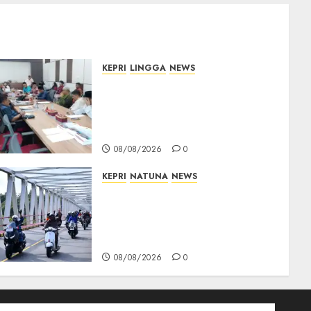
KEPRI
LINGGA
NEWS
Polemik Lahan PT CSA,
Kades Limbung Tegas: Tak
Akan Teken Surat Tanah
Tanpa Bukti Sah
08/08/2026
0
KEPRI
NATUNA
NEWS
Bendera Merah Putih
Berkibar di Jalanan Natuna,
TNI AU Gelorakan Semangat
Kemerdekaan
08/08/2026
0