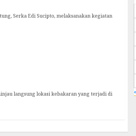
ung, Serka Edi Sucipto, melaksanakan kegiatan
au Buluh, Sampaikan Rasa Prihatin Sekaligus
«
jau langsung lokasi kebakaran yang terjadi di