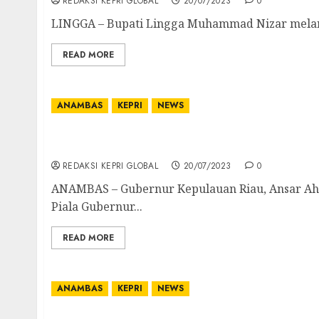
REDAKSI KEPRI GLOBAL
20/07/2023
0
LINGGA – Bupati Lingga Muhammad Nizar melantik 
READ MORE
ANAMBAS
KEPRI
NEWS
Tutup Kejuaraan Bola Voli Piala Gubernur 
Gelar Turnamen Selanjutnya
REDAKSI KEPRI GLOBAL
20/07/2023
0
ANAMBAS – Gubernur Kepulauan Riau, Ansar Ahm
Piala Gubernur...
READ MORE
ANAMBAS
KEPRI
NEWS
Babinsa Koramil 04/Letung Komsos dengan 