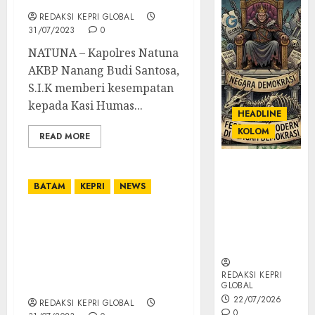
REDAKSI KEPRI GLOBAL
31/07/2023
0
NATUNA – Kapolres Natuna
AKBP Nanang Budi Santosa,
S.I.K memberi kesempatan
kepada Kasi Humas...
HEADLINE
KOLOM
READ MORE
KOLOM |
Semantik
BATAM
KEPRI
NEWS
Kekuasaan
dalam Kosa
Pemko Batam Ajak
Kata yang
Seluruh Lapisan
Berlutut
Masyarakat Partisipasi
Semarakkan HUT ke-78
REDAKSI KEPRI
Kemerdekaan RI
GLOBAL
22/07/2026
REDAKSI KEPRI GLOBAL
0