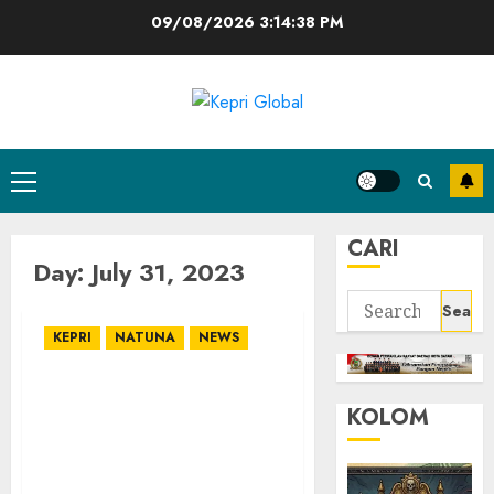
Skip
09/08/2026
3:14:39 PM
to
content
Primary
Menu
CARI
Day:
July 31, 2023
Search
for:
KEPRI
NATUNA
NEWS
Aipda David Arviad :
KOLOM
Raih Kepercayaan
Masyarakat dan Hindari
Tindakan yang
Menurunkan Citra Polri