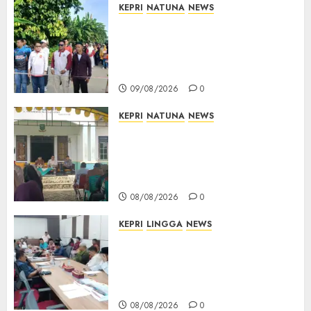
KEPRI
NATUNA
NEWS
Semarak HUT ke-19 Desa
Selading, Marzuki Ajak
Warga Rawat Kebersamaan
dan Kepedulian
09/08/2026
0
KEPRI
NATUNA
NEWS
Reses di Natuna, DPRD Kepri
Terima Aspirasi Jalan
Cempaka Putih hingga Akses
Air Lengit–Selemam
08/08/2026
0
KEPRI
LINGGA
NEWS
Polemik Lahan PT CSA, Kades
Limbung Tegas: Tak Akan
Teken Surat Tanah Tanpa
Bukti Sah
08/08/2026
0