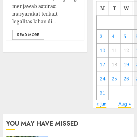
menjawab aspirasi
Cermi
M
T
W
Meski
masyarakat terkait
Ada
legalitas lahan di...
Artis
Ibu
READ MORE
3
4
5
Kota
10
11
12
23/11/20
0
17
18
19
24
25
26
31
« Jun
Aug »
YOU MAY HAVE MISSED