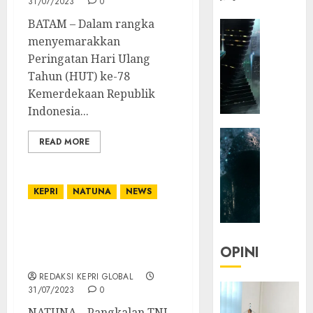
31/07/2023
0
BATAM – Dalam rangka
HEADLIN
menyemarakkan
KOLOM
NASIONA
Peringatan Hari Ulang
TEKNOLO
Tahun (HUT) ke-78
KOLO
Kemerdekaan Republik
|
Indonesia...
Parado
HEADLIN
Utopia
READ MORE
KOLOM
TEKNOLO
05/06/20
KOLO
KEPRI
NATUNA
NEWS
0
|
Senjak
Pangkalan TNI AL Ranai
Human
Gelar Apel Kesiapan
OPINI
Kendaraan Dinas
23/03/20
REDAKSI KEPRI GLOBAL
0
31/07/2023
0
NATUNA – Pangkalan TNI