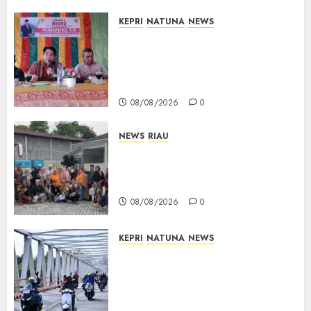
KEPRI
NATUNA
NEWS
Reses DPRD Kepri di Natuna
Buka Ruang Aspirasi, Warga
Optimistis Usulan
Pembangunan Diperjuangkan
08/08/2026
0
NEWS
RIAU
PT Arara Abadi-AAP Sinarmas
Distrik Merawang Berikan
Bantuan Operasi Gratis
08/08/2026
0
KEPRI
NATUNA
NEWS
Bendera Merah Putih
Berkibar di Jalanan Natuna,
TNI AU Gelorakan Semangat
Kemerdekaan