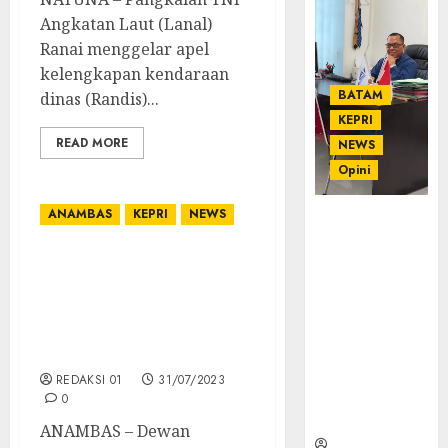
Angkatan Laut (Lanal)
Ranai menggelar apel
kelengkapan kendaraan
BATAM
dinas (Randis)...
KEPRI
READ MORE
NEWS
Opini
ANAMBAS
KEPRI
NEWS
Ahmad Fakih
Rambe, SH:
Advokat
Seluruh Fraksi DPRD
Senior
Anambas Setujui
dengan
Ranperda
Pengalaman
Pertanggungjawaban
dan
APBD Tahun 2022
Integritas di
REDAKSI 01
31/07/2023
Dunia
0
Hukum
ANAMBAS – Dewan