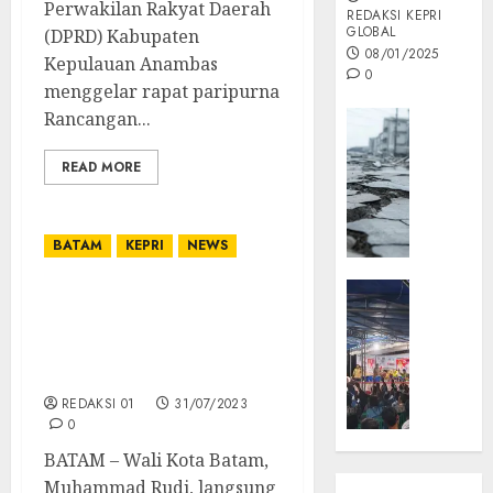
Perwakilan Rakyat Daerah
REDAKSI KEPRI
GLOBAL
(DPRD) Kabupaten
08/01/2025
Kepulauan Anambas
0
menggelar rapat paripurna
Rancangan...
Opini
MISI
READ MORE
MAS
:
Mitigas
Antisip
BATAM
KEPRI
NEWS
Megath
KEPRI
Hadiri Sedekah Bumi,
NATUNA
05/12/202
Rudi Jawab Persoalan
NEWS
Lahan di Tembesi
0
Opini
Sidomulyo
Masyar
REDAKSI 01
31/07/2023
Sepem
0
Padati
BATAM – Wali Kota Batam,
Kampa
Muhammad Rudi, langsung
Pasan