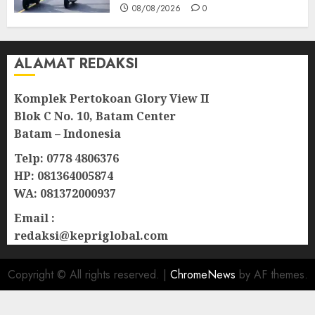
08/08/2026
0
ALAMAT REDAKSI
Komplek Pertokoan Glory View II
Blok C No. 10, Batam Center
Batam – Indonesia
Telp: 0778 4806376
HP: 081364005874
WA: 081372000937
Email :
redaksi@kepriglobal.com
Copyright © All rights reserved.
|
ChromeNews
by AF themes.