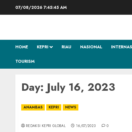
Skip
07/08/2026
7:45:46 AM
to
content
HOME
KEPRI
RIAU
NASIONAL
INTERNA
TOURISM
Day:
July 16, 2023
ANAMBAS
KEPRI
NEWS
Lantik 99 PPPK Kesehatan, Ini Pesan Bupati
REDAKSI KEPRI GLOBAL
16/07/2023
0