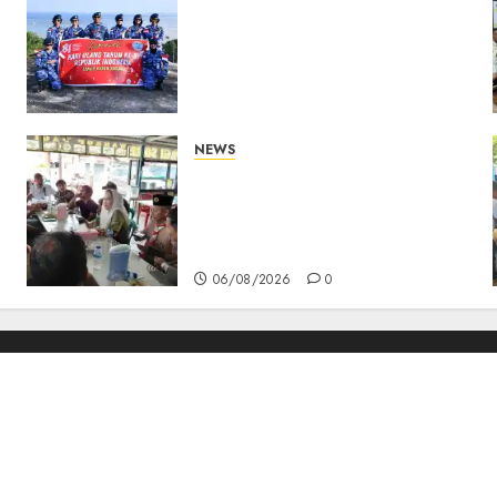
Merah Putih Raksasa
Berkibar di Perbatasan, TNI
AU dan Lintas Instansi
Perkuat Semangat
Kebangsaan di Natuna
07/08/2026
0
NEWS
Bangun Komunikasi Tanpa
Sekat, Bupati dan Wakil
Bupati Natuna Ngopi
s
Bersama Wartawan
06/08/2026
0