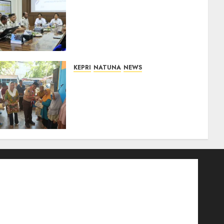
Deputi Imigrasi dan
Pemasyarakatan Kemenko
Kumham Imipas Kunjungi
Lapas Batam, Bahas
Overstaying dan KUHP Baru
07/08/2026
0
KEPRI
NATUNA
NEWS
Dari Ujung Negeri, Tower
Bersama Group Hadir Bawa
Kepedulian Sosial, Bupati
Cen Sui Lan Dorong CSR
Berkelanjutan di Natuna
06/08/2026
0