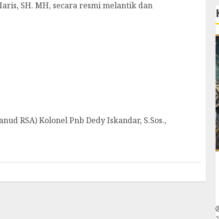
ris, SH. MH, secara resmi melantik dan
langan Jenazah Ibunda Bupati Natuna
d RSA) Kolonel Pnb Dedy Iskandar, S.Sos.,
2