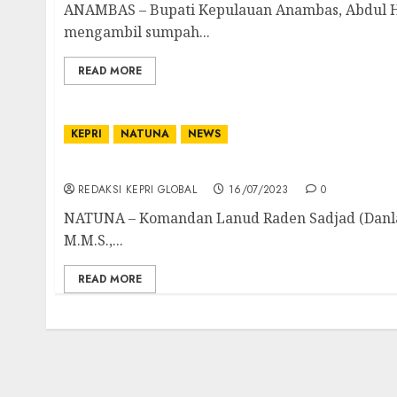
ANAMBAS – Bupati Kepulauan Anambas, Abdul Ha
mengambil sumpah...
READ MORE
KEPRI
NATUNA
NEWS
Danlanud RSA Ranai Bantu Kelancaran Kepu
REDAKSI KEPRI GLOBAL
16/07/2023
0
NATUNA – Komandan Lanud Raden Sadjad (Danlanu
M.M.S.,...
READ MORE