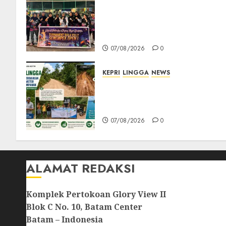
Ketua DPRD Lingga Maya
Sari Buka Turnamen Voli
Senempek Open I, Dorong
Lahirnya Atlet Berprestasi
07/08/2026
0
KEPRI
LINGGA
NEWS
CSR PT CSA Berbuah
Manfaat, Jalan Rusak Menuju
Pantai Mempanak Kini Mulu
07/08/2026
0
ALAMAT REDAKSI
Komplek Pertokoan Glory View II
Blok C No. 10, Batam Center
Batam – Indonesia