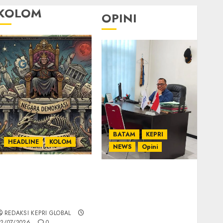
KOLOM
OPINI
BATAM
KEPRI
HEADLINE
KOLOM
NEWS
Opini
KOLOM | Semantik
Ahmad Fakih Rambe,
Kekuasaan dalam
SH: Advokat Senior
Kosa Kata yang
dengan Pengalaman
Berlutut
dan Integritas di
REDAKSI KEPRI GLOBAL
Dunia Hukum
2/07/2026
0