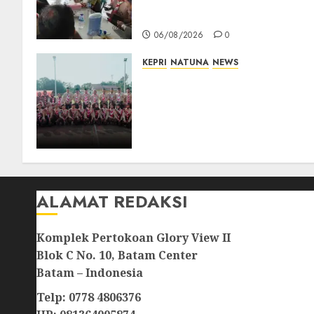
Bupati Natuna Ngopi
Bersama Wartawan
06/08/2026
0
KEPRI
NATUNA
NEWS
16 Putra-Putri Terbaik
Natuna Digembleng Jelang
Jambore Nasional XII 2026,
Wabup Jarmin: Kalian Duta
Daerah
06/08/2026
0
ALAMAT REDAKSI
Komplek Pertokoan Glory View II
Blok C No. 10, Batam Center
Batam – Indonesia
Telp: 0778 4806376