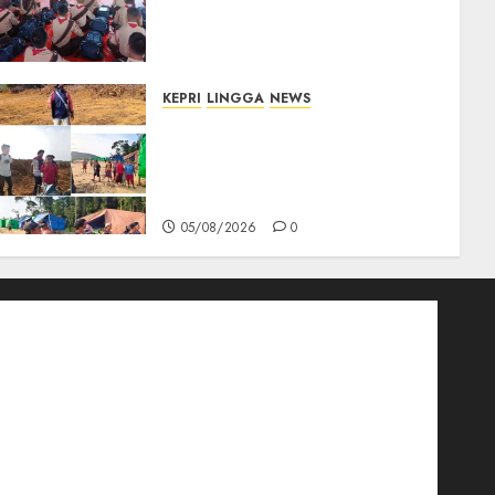
Pesan Jaga Nama Baik
Daerah dan Utamakan
Pendidikan
06/08/2026
0
KEPRI
LINGGA
NEWS
Ribuan Pekerja Lokal PT CSA
Kompak Siap Turun ke RDP,
Tegaskan Perusahaan Jadi
Sumber Penghidupan
05/08/2026
0