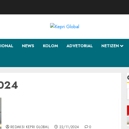
SIONAL
NEWS
KOLOM
ADVETORIAL
NETIZEN
2024
f
Gen Z dan Mahasiswa STAI Natuna Dukung
Cen Sui Lan – Jarmin, Siap Bangun Natuna
Bersama
REDAKSI KEPRI GLOBAL
22/11/2024
0