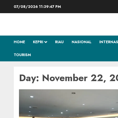
Skip
07/08/2026
11:39:48 PM
to
content
HOME
KEPRI
RIAU
NASIONAL
INTERNA
TOURISM
Day:
November 22, 