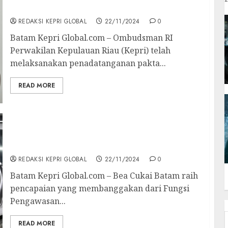
Tingkatkan Pelayanan Publik
REDAKSI KEPRI GLOBAL
22/11/2024
0
Batam Kepri Global.com – Ombudsman RI
Perwakilan Kepulauan Riau (Kepri) telah
melaksanakan penadatanganan pakta...
READ MORE
Fantastis! 186 Pelanggaran Kepabeanan dan
Cukai Berhasil Ditindak Bea Cukai Batam
dalam Sebulan Terakhir
REDAKSI KEPRI GLOBAL
22/11/2024
0
Batam Kepri Global.com – Bea Cukai Batam raih
pencapaian yang membanggakan dari Fungsi
Pengawasan...
READ MORE