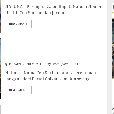
NATUNA – Pasangan Calon Bupati Natuna Nomor
Urut 1, Cen Sui Lan dan Jarmin,...
READ MORE
Cen Sui Lan, Srikandi Golkar yang Dikenal
Peduli Natuna, Siap Tantang Petahana di
Pilbup
REDAKSI KEPRI GLOBAL
22/11/2024
0
Natuna – Nama Cen Sui Lan, sosok perempuan
tangguh dari Partai Golkar, semakin sering...
READ MORE
Ombudsman Ajak Cagub dan Cawagub Kepri
2