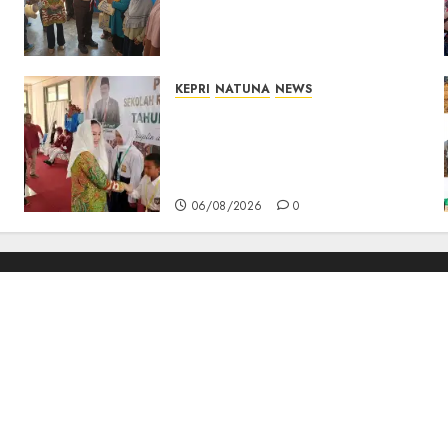
Kepedulian Sosial, Bupati
Cen Sui Lan Dorong CSR
Berkelanjutan di Natuna
06/08/2026
0
KEPRI
NATUNA
NEWS
Cen Sui Lan Buka MPLS
Sekolah Rakyat Natuna,
Tanamkan Semangat Raih
Masa Depan Gemilang
06/08/2026
0