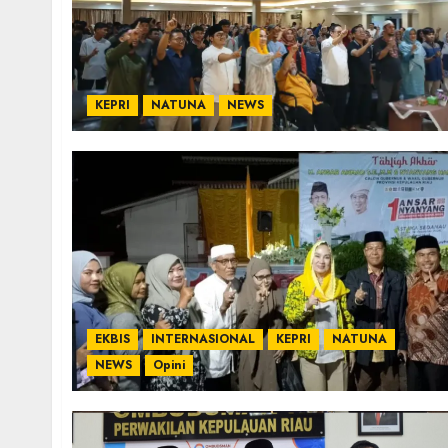
KEPRI
NATUNA
NEWS
EKBIS
INTERNASIONAL
KEPRI
NATUNA
NEWS
Opini