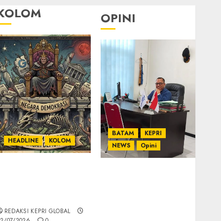
KOLOM
OPINI
BATAM
KEPRI
HEADLINE
KOLOM
NEWS
Opini
KOLOM | Semantik
Ahmad Fakih Rambe,
Kekuasaan dalam
SH: Advokat Senior
Kosa Kata yang
dengan Pengalaman
Berlutut
dan Integritas di
REDAKSI KEPRI GLOBAL
Dunia Hukum
2/07/2026
0