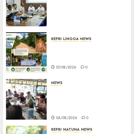
Pemasyarakatan Kemenko
Kumham Imipas Kunjungi
Lapas Batam, Bahas
Overstaying dan KUHP Baru
07/08/2026
0
KEPRI
LINGGA
NEWS
CSR PT CSA Berbuah Manfaat,
Jalan Rusak Menuju Pantai
Mempanak Kini Mulus
07/08/2026
0
NEWS
Bangun Komunikasi Tanpa
Sekat, Bupati dan Wakil
Bupati Natuna Ngopi Bersama
Wartawan
06/08/2026
0
KEPRI
NATUNA
NEWS