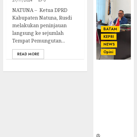
27/11/2024
0
NATUNA – Ketua DPRD
Kabupaten Natuna, Rusdi
melakukan peninjauan
BATAM
langsung ke sejumlah
KEPRI
Tempat Pemungutan...
NEWS
Opini
READ MORE
Ahmad Fakih
Rambe, SH:
Advokat
Senior
dengan
Pengalaman
dan
Integritas di
Dunia
Hukum