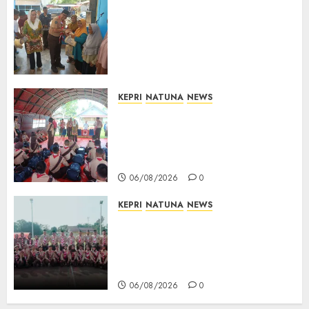
Dari Ujung Negeri, Tower
Bersama Group Hadir Bawa
Kepedulian Sosial, Bupati Cen
Sui Lan Dorong CSR
Berkelanjutan di Natuna
06/08/2026
0
KEPRI
NATUNA
NEWS
Bupati Natuna Lepas
Kontingen Jamnas XII, Titip
Pesan Jaga Nama Baik Daerah
dan Utamakan Pendidikan
06/08/2026
0
KEPRI
NATUNA
NEWS
16 Putra-Putri Terbaik Natuna
Digembleng Jelang Jambore
Nasional XII 2026, Wabup
Jarmin: Kalian Duta Daerah
06/08/2026
0