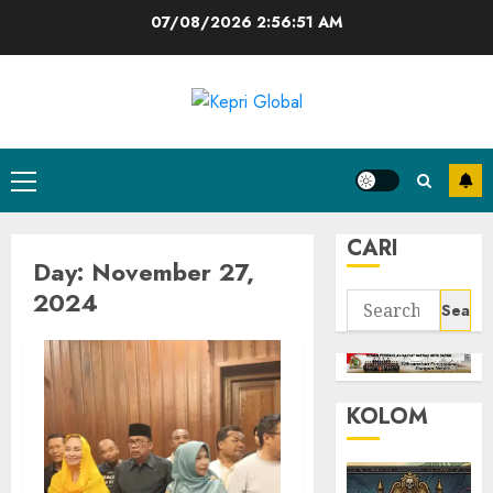
Skip
07/08/2026
2:56:52 AM
to
content
Primary
Menu
CARI
Day:
November 27,
2024
Search
for:
KOLOM