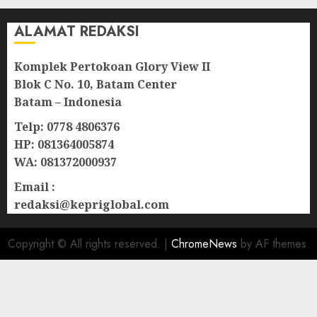
ALAMAT REDAKSI
Komplek Pertokoan Glory View II
Blok C No. 10, Batam Center
Batam – Indonesia
Telp: 0778 4806376
HP: 081364005874
WA: 081372000937
Email :
redaksi@kepriglobal.com
Copyright © All rights reserved.
|
ChromeNews
by AF themes.