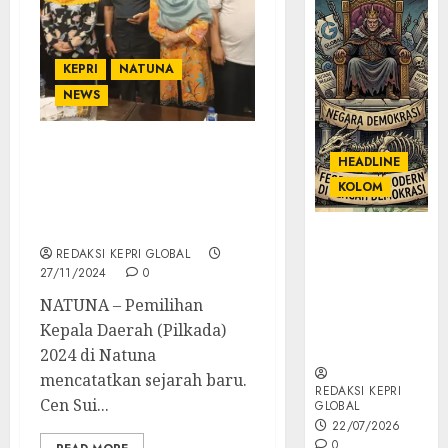
KEPRI
NATUNA
NEWS
Kalahkan Petahana, Cen
HEADLINE
Sui Lan Jadi Bupati
KOLOM
Perempuan Pertama di
Natuna
KOLOM |
REDAKSI KEPRI GLOBAL
Semantik
27/11/2024
0
Kekuasaan
dalam Kosa
NATUNA – Pemilihan
Kata yang
Kepala Daerah (Pilkada)
Berlutut
2024 di Natuna
mencatatkan sejarah baru.
REDAKSI KEPRI
Cen Sui...
GLOBAL
22/07/2026
0