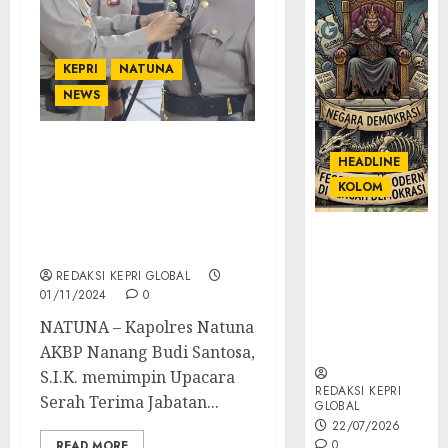
KEPRI
NATUNA
NEWS
Kapolres Natuna Pimpin
HEADLINE
Sertijab Kasat Lantas
KOLOM
dan Kapolsek Serasan,
Fokus pada Pilkada
KOLOM |
Damai
Semantik
REDAKSI KEPRI GLOBAL
Kekuasaan
01/11/2024
0
dalam Kosa
Kata yang
NATUNA – Kapolres Natuna
Berlutut
AKBP Nanang Budi Santosa,
S.I.K. memimpin Upacara
REDAKSI KEPRI
Serah Terima Jabatan...
GLOBAL
22/07/2026
0
READ MORE