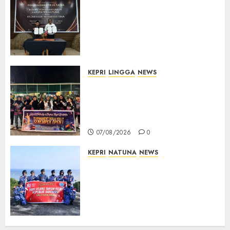
Kejari Natuna dan KPU Teken
Kerja Sama Lima Tahun,
Perkuat Pendampingan
Hukum Penyelenggaraan
Pemilu
07/08/2026
0
KEPRI
LINGGA
NEWS
Ketua DPRD Lingga Maya Sari
Buka Turnamen Voli
Senempek Open I, Dorong
Lahirnya Atlet Berprestasi
07/08/2026
0
KEPRI
NATUNA
NEWS
Merah Putih Raksasa Berkibar
di Perbatasan, TNI AU dan
Lintas Instansi Perkuat
Semangat Kebangsaan di
Natuna
07/08/2026
0