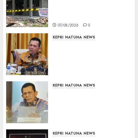
Dimulai, Pemprov Kepri
Prioritaskan Wilayah 3T dan
Sekolah Rusak
07/08/2026
0
KEPRI
NATUNA
NEWS
Tim Konsultan Kawal
Revitalisasi 107 Sekolah di
Kepri, Pastikan Pembangunan
Berkualitas dan Tepat
Sasaran
07/08/2026
0
KEPRI
NATUNA
NEWS
Revitalisasi 107 Sekolah di
Kepri Telan Rp97 Miliar,
Pemerintah Prioritaskan
Wilayah 3T untuk Perkuat
Mutu Pendidikan
07/08/2026
0
KEPRI
NATUNA
NEWS