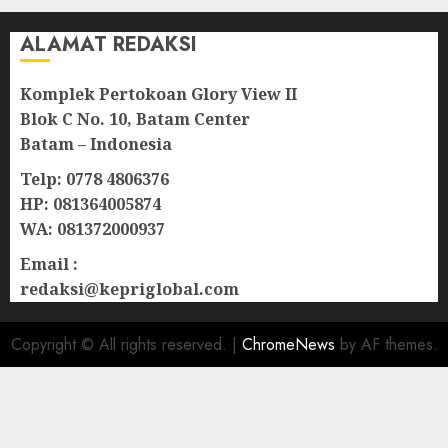
ALAMAT REDAKSI
Komplek Pertokoan Glory View II
Blok C No. 10, Batam Center
Batam – Indonesia
Telp: 0778 4806376
HP: 081364005874
WA: 081372000937
Email :
redaksi@kepriglobal.com
Copyright © All rights reserved.
|
ChromeNews
by AF themes.