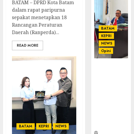
BATAM – DPRD Kota Batam
dalam rapat paripurna
sepakat menetapkan 18
Rancangan Peraturan
BATAM
Daerah (Ranperda)...
KEPRI
NEWS
READ MORE
Opini
Ahmad Fakih
Rambe, SH:
Advokat
Senior
dengan
Pengalaman
dan
Integritas di
Dunia
Hukum
BATAM
KEPRI
NEWS