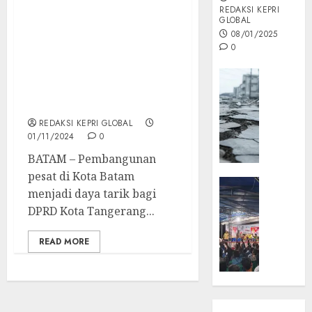
REDAKSI KEPRI
GLOBAL
Studi Banding DPRD
08/01/2025
Tangsel ke Batam:
0
Belajar Pengelolaan
APBD untuk
Opini
Pembangunan yang
MISI
Pesat
MAS
REDAKSI KEPRI GLOBAL
:
01/11/2024
0
Mitigas
Antisip
BATAM – Pembangunan
Megath
pesat di Kota Batam
KEPRI
menjadi daya tarik bagi
NATUNA
05/12/202
DPRD Kota Tangerang...
NEWS
0
Opini
READ MORE
Masyar
Sepem
Padati
Kampa
Pasan