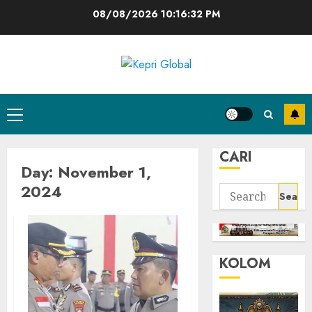
Skip
08/08/2026
10:16:33 PM
to
content
Primary
Menu
CARI
Day:
November 1,
2024
Search
for:
KOLOM