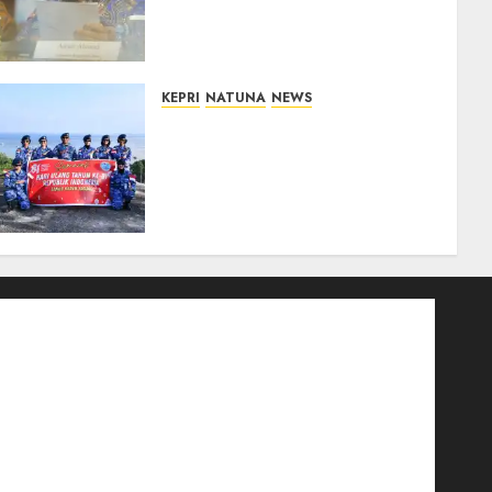
Pemerintah Prioritaskan
Wilayah 3T untuk Perkuat
Mutu Pendidikan
07/08/2026
0
KEPRI
NATUNA
NEWS
Merah Putih Raksasa
Berkibar di Perbatasan, TNI
AU dan Lintas Instansi
Perkuat Semangat
Kebangsaan di Natuna
07/08/2026
0