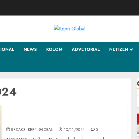
SIONAL
NEWS
KOLOM
ADVETORIAL
NETIZEN
024
f
Polres Natuna dan TNI Bersinergi Amankan
Debat Publik Calon Bupati Natuna
REDAKSI KEPRI GLOBAL
13/11/2024
0