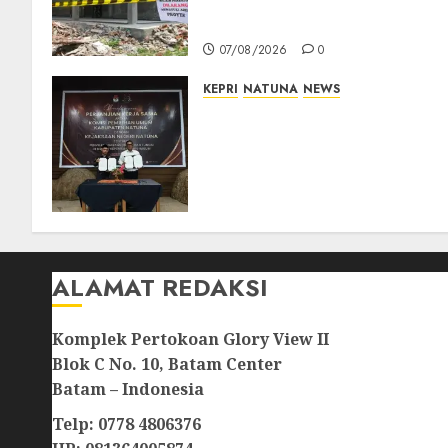
Prioritaskan Wilayah 3T dan
Sekolah Rusak
07/08/2026
0
KEPRI
NATUNA
NEWS
Kejari Natuna dan KPU Teke
Kerja Sama Lima Tahun,
Perkuat Pendampingan
Hukum Penyelenggaraan
Pemilu
07/08/2026
0
ALAMAT REDAKSI
Komplek Pertokoan Glory View II
Blok C No. 10, Batam Center
Batam – Indonesia
Telp: 0778 4806376