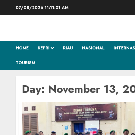
Skip
07/08/2026
11:11:02 AM
to
content
HOME
KEPRI
RIAU
NASIONAL
INTERNA
TOURISM
Day:
November 13, 2