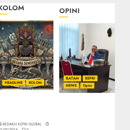
KOLOM
OPINI
BATAM
KEPRI
HEADLINE
KOLOM
NEWS
Opini
KOLOM | Semantik
Ahmad Fakih Rambe,
Kekuasaan dalam
SH: Advokat Senior
Kosa Kata yang
dengan Pengalaman
Berlutut
dan Integritas di
REDAKSI KEPRI GLOBAL
Dunia Hukum
2/07/2026
0