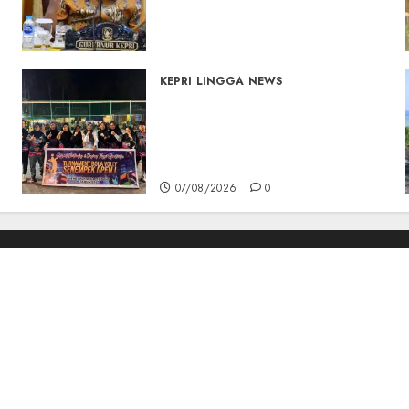
Kepri, Pastikan
Pembangunan Berkualitas
dan Tepat Sasaran
07/08/2026
0
KEPRI
LINGGA
NEWS
n
Ketua DPRD Lingga Maya
Sari Buka Turnamen Voli
Senempek Open I, Dorong
Lahirnya Atlet Berprestasi
07/08/2026
0