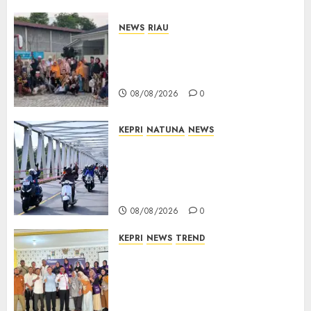
NEWS
RIAU
PT Arara Abadi-AAP Sinarmas
Distrik Merawang Berikan
Bantuan Operasi Gratis
08/08/2026
0
KEPRI
NATUNA
NEWS
Bendera Merah Putih
Berkibar di Jalanan Natuna,
TNI AU Gelorakan Semangat
Kemerdekaan
08/08/2026
0
KEPRI
NEWS
TREND
Ombudsman Kepri Tampung
Puluhan Keluhan Warga
Bintan, Mulai dari Bantuan
Sosial, BBM Solar, Hingga