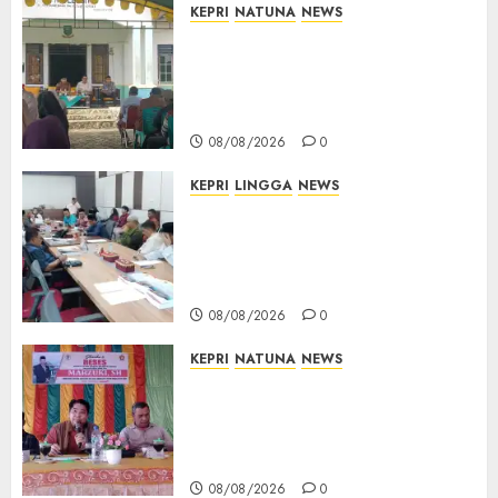
KEPRI
NATUNA
NEWS
Reses di Natuna, DPRD Kepri
Terima Aspirasi Jalan
Cempaka Putih hingga Akses
Air Lengit–Selemam
08/08/2026
0
KEPRI
LINGGA
NEWS
Polemik Lahan PT CSA, Kades
Limbung Tegas: Tak Akan
Teken Surat Tanah Tanpa
Bukti Sah
08/08/2026
0
KEPRI
NATUNA
NEWS
Reses DPRD Kepri di Natuna
Buka Ruang Aspirasi, Warga
Optimistis Usulan
Pembangunan Diperjuangkan
08/08/2026
0