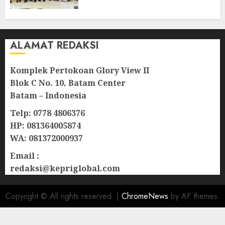
Lampu Jalan
08/08/2026
0
ALAMAT REDAKSI
Komplek Pertokoan Glory View II
Blok C No. 10, Batam Center
Batam – Indonesia
Telp: 0778 4806376
HP: 081364005874
WA: 081372000937
Email :
redaksi@kepriglobal.com
Copyright © All rights reserved.
|
ChromeNews
by AF themes.