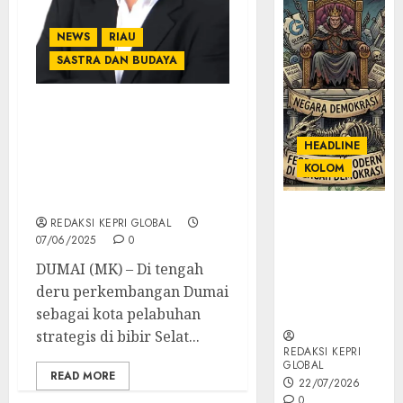
NEWS
RIAU
SASTRA DAN BUDAYA
Agoes S. Alam Siap Ubah
Imej Dewan Kesenian
HEADLINE
Dumai jadi Jadi Rumah
KOLOM
Bersama yang Inklusif
dan Progresif
KOLOM |
REDAKSI KEPRI GLOBAL
Semantik
07/06/2025
0
Kekuasaan
DUMAI (MK) – Di tengah
dalam Kosa
deru perkembangan Dumai
Kata yang
Berlutut
sebagai kota pelabuhan
strategis di bibir Selat...
REDAKSI KEPRI
GLOBAL
READ MORE
22/07/2026
0