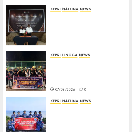
07/08/2026
0
KEPRI
NATUNA
NEWS
Kejari Natuna dan KPU Teken
Kerja Sama Lima Tahun,
Perkuat Pendampingan
Hukum Penyelenggaraan
Pemilu
07/08/2026
0
KEPRI
LINGGA
NEWS
Ketua DPRD Lingga Maya Sari
Buka Turnamen Voli
Senempek Open I, Dorong
Lahirnya Atlet Berprestasi
07/08/2026
0
KEPRI
NATUNA
NEWS
Merah Putih Raksasa Berkibar
di Perbatasan, TNI AU dan
Lintas Instansi Perkuat
Semangat Kebangsaan di