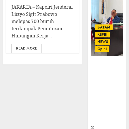
JAKARTA – Kapolri Jenderal
Listyo Sigit Prabowo
melepas 700 buruh
BATAM
terdampak Pemutusan
KEPRI
Hubungan Kerja...
NEWS
READ MORE
Opini
Ahmad Fakih
Rambe, SH:
Advokat
Senior
dengan
Pengalaman
dan
Integritas di
Dunia
Hukum