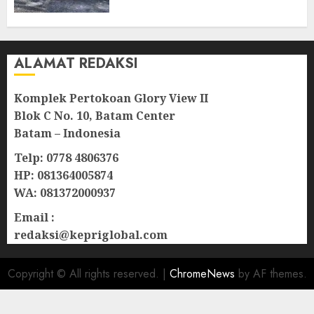
Natuna
07/08/2026
0
ALAMAT REDAKSI
Komplek Pertokoan Glory View II
Blok C No. 10, Batam Center
Batam – Indonesia
Telp: 0778 4806376
HP: 081364005874
WA: 081372000937
Email :
redaksi@kepriglobal.com
Copyright © All rights reserved.
|
ChromeNews
by AF themes.