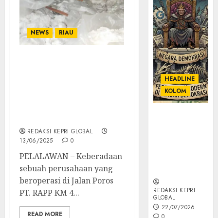
NEWS
RIAU
Ada Aktifitas Cuci Kapas,
Buat Palet dan Pres
HEADLINE
Karton, Izin Operasional
KOLOM
Perusahaan di KM 4 Jalan
Poros PT. RAPP
KOLOM |
Dipertanyakan
Semantik
REDAKSI KEPRI GLOBAL
Kekuasaan
13/06/2025
0
dalam Kosa
PELALAWAN – Keberadaan
Kata yang
sebuah perusahaan yang
Berlutut
beroperasi di Jalan Poros
REDAKSI KEPRI
PT. RAPP KM 4...
GLOBAL
22/07/2026
READ MORE
0