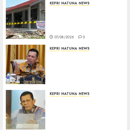
KEPRI
NATUNA
NEWS
Revitalisasi 107 Sekolah
Dimulai, Pemprov Kepri
Prioritaskan Wilayah 3T dan
Sekolah Rusak
07/08/2026
0
KEPRI
NATUNA
NEWS
Tim Konsultan Kawal
Revitalisasi 107 Sekolah di
Kepri, Pastikan Pembangunan
Berkualitas dan Tepat
Sasaran
07/08/2026
0
KEPRI
NATUNA
NEWS
Revitalisasi 107 Sekolah di
Kepri Telan Rp97 Miliar,
Pemerintah Prioritaskan
Wilayah 3T untuk Perkuat
Mutu Pendidikan