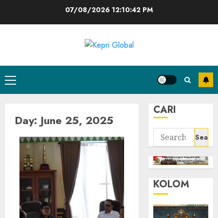
Skip
07/08/2026
12:10:42 PM
to
content
Primary
Menu
CARI
Day:
June 25, 2025
Search
for:
KOLOM