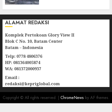
Natuna
07/08/2026
0
ALAMAT REDAKSI
Komplek Pertokoan Glory View II
Blok C No. 10, Batam Center
Batam – Indonesia
Telp: 0778 4806376
HP: 081364005874
WA: 081372000937
Email :
redaksi@kepriglobal.com
Copyright © All rights reserved.
|
ChromeNews
by AF themes.