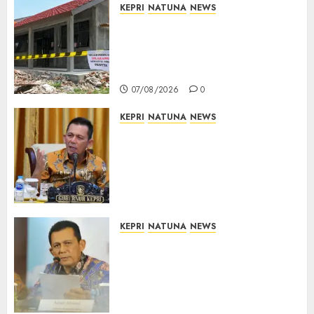
KEPRI
NATUNA
NEWS
Revitalisasi 107 Sekolah
Dimulai, Pemprov Kepri
Prioritaskan Wilayah 3T dan
Sekolah Rusak
07/08/2026
0
KEPRI
NATUNA
NEWS
Tim Konsultan Kawal
Revitalisasi 107 Sekolah di
Kepri, Pastikan Pembangunan
Berkualitas dan Tepat
Sasaran
07/08/2026
0
KEPRI
NATUNA
NEWS
Revitalisasi 107 Sekolah di
Kepri Telan Rp97 Miliar,
Pemerintah Prioritaskan
Wilayah 3T untuk Perkuat
Mutu Pendidikan