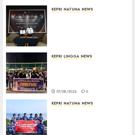
07/08/2026
0
KEPRI
NATUNA
NEWS
Kejari Natuna dan KPU Teken
Kerja Sama Lima Tahun,
Perkuat Pendampingan
Hukum Penyelenggaraan
Pemilu
07/08/2026
0
KEPRI
LINGGA
NEWS
Ketua DPRD Lingga Maya Sari
Buka Turnamen Voli
Senempek Open I, Dorong
Lahirnya Atlet Berprestasi
07/08/2026
0
KEPRI
NATUNA
NEWS
Merah Putih Raksasa Berkibar
di Perbatasan, TNI AU dan
Lintas Instansi Perkuat
Semangat Kebangsaan di