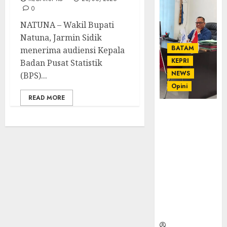
0
NATUNA – Wakil Bupati
Natuna, Jarmin Sidik
BATAM
menerima audiensi Kepala
KEPRI
Badan Pusat Statistik
NEWS
(BPS)...
Opini
READ MORE
Ahmad Fakih
Rambe, SH:
Advokat
Senior
dengan
Pengalaman
dan
Integritas di
Dunia
Hukum