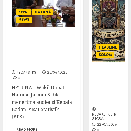
KEPRI
NATUNA
NEWS
Wabup Natuna Terima
Audiensi Kepala BPS
HEADLINE
Kepri, Dorong Penguatan
KOLOM
Data untuk
Pembangunan Daerah
KOLOM |
REDAKSI KG
25/06/2025
Semantik
0
Kekuasaan
NATUNA – Wakil Bupati
dalam Kosa
Natuna, Jarmin Sidik
Kata yang
Berlutut
menerima audiensi Kepala
Badan Pusat Statistik
REDAKSI KEPRI
(BPS)...
GLOBAL
22/07/2026
READ MORE
0