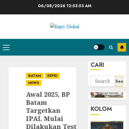
Skip
06/08/2026
12:53:54 AM
to
content
Primary
Menu
CARI
BATAM
KEPRI
Search
NEWS
for:
Awal 2025, BP
Batam
KOLOM
Targetkan
IPAL Mulai
Dilakukan Test