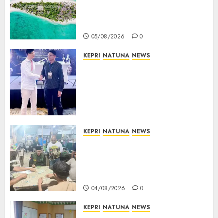
Pembangunan Tanggul Pulau
Kepala Bawa Harapan Baru
bagi Warga
05/08/2026
0
KEPRI
NATUNA
NEWS
Dokter TNI AU dari Natuna
Tampil di Forum
Internasional, Bawa Gagasan
Pengembangan Bedah
Ortopedi Asia Tenggara
05/08/2026
0
KEPRI
NATUNA
NEWS
Raja Mustakim dan Domino
Natuna, Saat Permainan
Tradisional Menjadi Perekat
Persaudaraan Warga
04/08/2026
0
KEPRI
NATUNA
NEWS