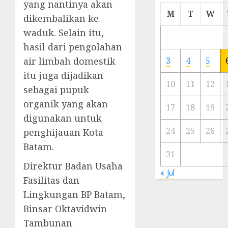
yang nantinya akan
Cermi
M
T
W
dikembalikan ke
Meski
waduk. Selain itu,
Ada
Artis
hasil dari pengolahan
Ibu
air limbah domestik
3
4
5
Kota
itu juga dijadikan
10
11
12
sebagai pupuk
23/11/20
organik yang akan
0
17
18
19
digunakan untuk
24
25
26
penghijauan Kota
Batam.
31
Direktur Badan Usaha
« Jul
Fasilitas dan
Lingkungan BP Batam,
Binsar Oktavidwin
Tambunan