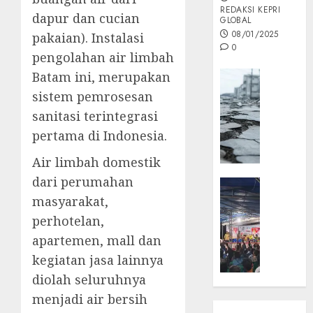
REDAKSI KEPRI
dapur dan cucian
GLOBAL
08/01/2025
pakaian). Instalasi
0
pengolahan air limbah
Opini
Batam ini, merupakan
MISI
sistem pemrosesan
MAS
sanitasi terintegrasi
:
pertama di Indonesia.
Mitigas
Antisip
Air limbah domestik
Megath
dari perumahan
KEPRI
NATUNA
masyarakat,
05/12/202
NEWS
perhotelan,
0
Opini
apartemen, mall dan
Masyar
kegiatan jasa lainnya
Sepem
diolah seluruhnya
Padati
Kampa
menjadi air bersih
Pasan