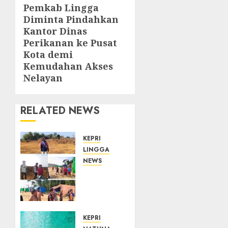
Pemkab Lingga
Next
Diminta Pindahkan
post:
Kantor Dinas
Perikanan ke Pusat
Kota demi
Kemudahan Akses
Nelayan
RELATED NEWS
KEPRI
LINGGA
NEWS
Ribuan
Pekerja
Lokal
PT CSA
Kompak
KEPRI