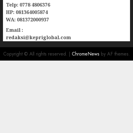
Telp: 0778 4806376
HP: 081364005874
WA: 081372000937
Email :
redaksi@kepriglobal.com
Copyright © All rights reserved.
|
ChromeNews
by AF themes.