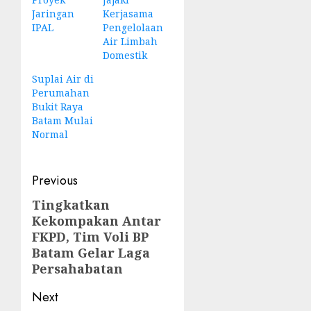
Jaringan
Kerjasama
IPAL
Pengelolaan
Air Limbah
Domestik
Suplai Air di
Perumahan
Bukit Raya
Batam Mulai
Normal
Post
Previous
navigation
Tingkatkan
Previous
Kekompakan Antar
post:
FKPD, Tim Voli BP
Batam Gelar Laga
Persahabatan
Next