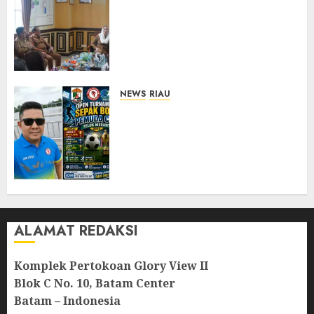
Natuna Pacu Pembinaan
Kafilah MTQ Sejak Dini,
Bupati: Target Bukan Sekadar
Empat Besar, Tapi Jadi yang
Terbaik
04/08/2026
0
NEWS
RIAU
Sambut HUT RI ke-81, Pemuda
dan Pemerintahan Teluk
Meranti Gelar Open
Turnamen Sepak Bola Pemuda
Cup 2026
04/08/2026
0
ALAMAT REDAKSI
Komplek Pertokoan Glory View II
Blok C No. 10, Batam Center
Batam – Indonesia