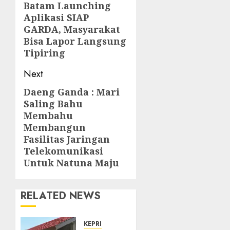
Batam Launching
post:
Aplikasi SIAP
GARDA, Masyarakat
Bisa Lapor Langsung
Tipiring
Next
Daeng Ganda : Mari
Next
Saling Bahu
post:
Membahu
Membangun
Fasilitas Jaringan
Telekomunikasi
Untuk Natuna Maju
RELATED NEWS
KEPRI