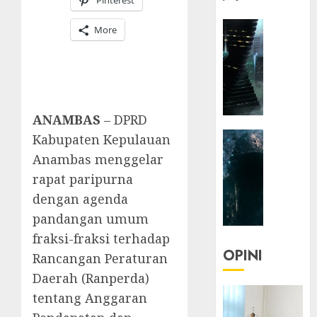
Pinterest
HEADLIN
More
KOLOM
NASIONA
TEKNOLO
KOLO
|
ANAMBAS
– DPRD
Parado
HEADLIN
Kabupaten Kepulauan
Utopia
KOLOM
Anambas menggelar
TEKNOLO
05/06/20
rapat paripurna
KOLO
0
dengan agenda
|
pandangan umum
Senjak
Human
fraksi-fraksi terhadap
OPINI
Rancangan Peraturan
23/03/20
Daerah (Ranperda)
0
tentang Anggaran