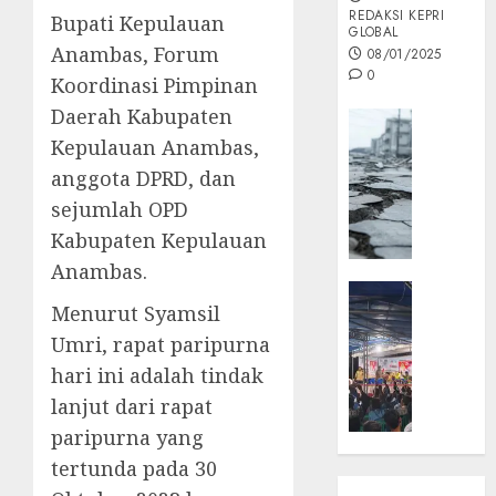
REDAKSI KEPRI
Bupati Kepulauan
GLOBAL
Anambas, Forum
08/01/2025
0
Koordinasi Pimpinan
Daerah Kabupaten
Opini
Kepulauan Anambas,
MISI
MAS
anggota DPRD, dan
:
sejumlah OPD
Mitigas
Kabupaten Kepulauan
Antisip
Anambas.
Megath
KEPRI
Menurut Syamsil
NATUNA
05/12/202
NEWS
Umri, rapat paripurna
0
Opini
hari ini adalah tindak
Masyar
lanjut dari rapat
Sepem
paripurna yang
Padati
tertunda pada 30
Kampa
Pasan