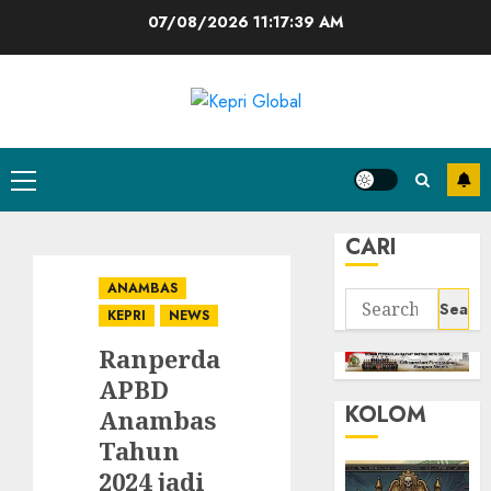
Skip
07/08/2026
11:17:39 AM
to
content
Primary
Menu
CARI
ANAMBAS
Search
KEPRI
NEWS
for:
Ranperda
APBD
KOLOM
Anambas
Tahun
2024 jadi