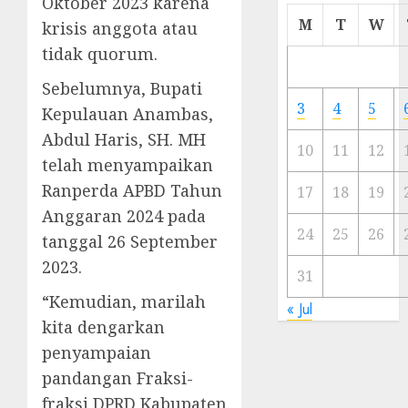
Oktober 2023 karena
Cermi
M
T
W
krisis anggota atau
Meski
tidak quorum.
Ada
Artis
Sebelumnya, Bupati
Ibu
3
4
5
Kepulauan Anambas,
Kota
Abdul Haris, SH. MH
10
11
12
23/11/20
telah menyampaikan
Ranperda APBD Tahun
0
17
18
19
Anggaran 2024 pada
24
25
26
tanggal 26 September
2023.
31
“Kemudian, marilah
« Jul
kita dengarkan
penyampaian
pandangan Fraksi-
fraksi DPRD Kabupaten