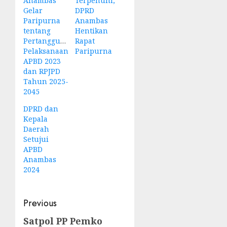
Anambas
Terpenuhi,
Gelar
DPRD
Paripurna
Anambas
tentang
Hentikan
Pertanggungjawaban
Rapat
Pelaksanaan
Paripurna
APBD 2023
dan RPJPD
Tahun 2025-
2045
DPRD dan
Kepala
Daerah
Setujui
APBD
Anambas
2024
Post
Previous
navigation
Satpol PP Pemko
Previous