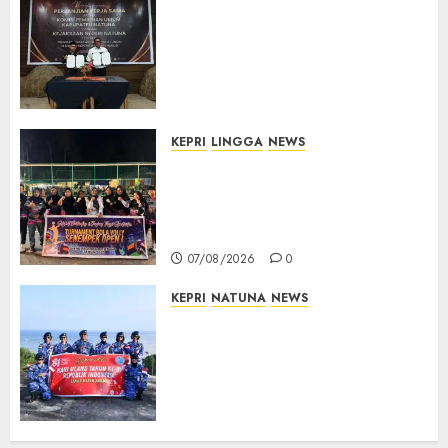
Kejari Natuna dan KPU Teken
Kerja Sama Lima Tahun,
Perkuat Pendampingan
Hukum Penyelenggaraan
Pemilu
07/08/2026
0
KEPRI
LINGGA
NEWS
Ketua DPRD Lingga Maya Sari
Buka Turnamen Voli
Senempek Open I, Dorong
Lahirnya Atlet Berprestasi
07/08/2026
0
KEPRI
NATUNA
NEWS
Merah Putih Raksasa Berkibar
di Perbatasan, TNI AU dan
Lintas Instansi Perkuat
Semangat Kebangsaan di
Natuna
07/08/2026
0