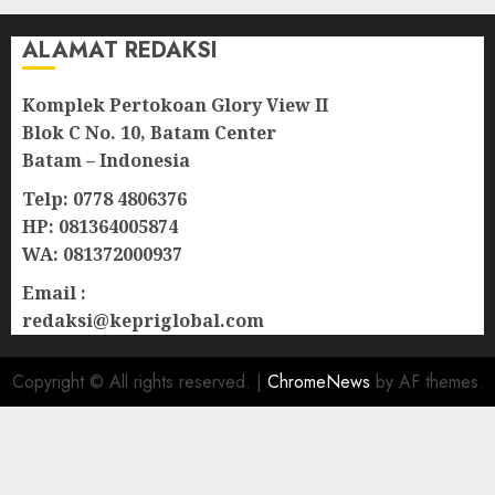
ALAMAT REDAKSI
Komplek Pertokoan Glory View II
Blok C No. 10, Batam Center
Batam – Indonesia
Telp: 0778 4806376
HP: 081364005874
WA: 081372000937
Email :
redaksi@kepriglobal.com
Copyright © All rights reserved.
|
ChromeNews
by AF themes.