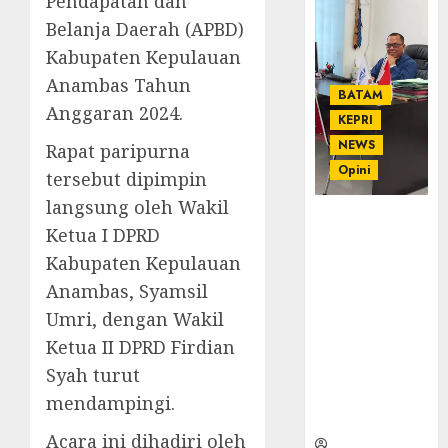
Pendapatan dan
Belanja Daerah (APBD)
Kabupaten Kepulauan
Anambas Tahun
BATAM
Anggaran 2024.
KEPRI
NEWS
Rapat paripurna
Opini
tersebut dipimpin
langsung oleh Wakil
Ahmad Fakih
Ketua I DPRD
Rambe, SH:
Kabupaten Kepulauan
Advokat
Senior
Anambas, Syamsil
dengan
Umri, dengan Wakil
Pengalaman
Ketua II DPRD Firdian
dan
Syah turut
Integritas di
Dunia
mendampingi.
Hukum
Acara ini dihadiri oleh