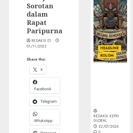
Sorotan
dalam
Rapat
Paripurna
REDAKSI 01
01/11/2023
HEADLINE
KOLOM
Share this:
X
KOLOM |
Semantik
Kekuasaan
Facebook
dalam Kosa
Kata yang
Telegram
Berlutut
REDAKSI KEPRI
WhatsApp
GLOBAL
22/07/2026
0