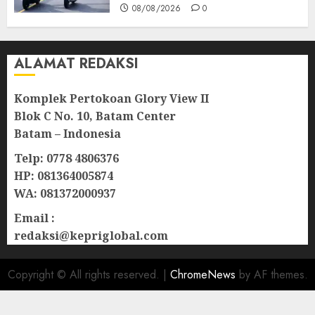
08/08/2026
0
ALAMAT REDAKSI
Komplek Pertokoan Glory View II
Blok C No. 10, Batam Center
Batam – Indonesia
Telp: 0778 4806376
HP: 081364005874
WA: 081372000937
Email :
redaksi@kepriglobal.com
Copyright © All rights reserved.
|
ChromeNews
by AF themes.