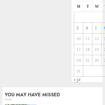
Cermi
M
T
W
Meski
Ada
Artis
Ibu
3
4
5
Kota
10
11
12
23/11/20
0
17
18
19
24
25
26
31
« Jul
YOU MAY HAVE MISSED