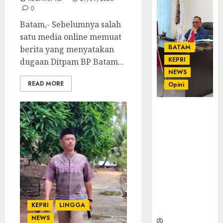
0
Batam,- Sebelumnya salah
satu media online memuat
BATAM
berita yang menyatakan
KEPRI
dugaan Ditpam BP Batam...
NEWS
READ MORE
Opini
Ahmad Fakih
Rambe, SH:
Advokat
Senior
dengan
Pengalaman
dan
Integritas di
Dunia
KEPRI
LINGGA
Hukum
NEWS