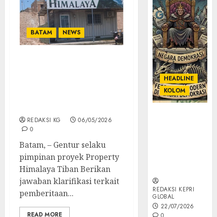
BATAM
NEWS
Pimpinan Property
Himalaya Tiban Berikan
HEADLINE
Klarifikasi Terkait
KOLOM
Aktivitas Pengerukan
Material Di Lahan Proyek
KOLOM |
REDAKSI KG
06/05/2026
Semantik
0
Kekuasaan
Batam, – Gentur selaku
dalam Kosa
pimpinan proyek Property
Kata yang
Berlutut
Himalaya Tiban Berikan
jawaban klarifikasi terkait
REDAKSI KEPRI
pemberitaan...
GLOBAL
22/07/2026
READ MORE
0