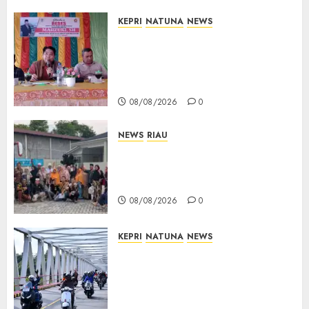
KEPRI
NATUNA
NEWS
Reses DPRD Kepri di Natuna
Buka Ruang Aspirasi, Warga
Optimistis Usulan
Pembangunan Diperjuangkan
08/08/2026
0
NEWS
RIAU
PT Arara Abadi-AAP Sinarmas
Distrik Merawang Berikan
Bantuan Operasi Gratis
08/08/2026
0
KEPRI
NATUNA
NEWS
Bendera Merah Putih
Berkibar di Jalanan Natuna,
TNI AU Gelorakan Semangat
Kemerdekaan