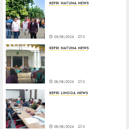
KEPRI
NATUNA
NEWS
Semarak HUT ke-19 Desa
Selading, Marzuki Ajak
Warga Rawat Kebersamaan
dan Kepedulian
09/08/2026
0
KEPRI
NATUNA
NEWS
Reses di Natuna, DPRD Kepri
Terima Aspirasi Jalan
Cempaka Putih hingga Akses
Air Lengit–Selemam
08/08/2026
0
KEPRI
LINGGA
NEWS
Polemik Lahan PT CSA, Kades
Limbung Tegas: Tak Akan
Teken Surat Tanah Tanpa
Bukti Sah
08/08/2026
0