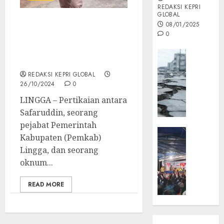
REDAKSI KEPRI
GLOBAL
08/01/2025
Pertikaian Safaruddin
0
dan Wartawan: Publik
Diimbau Tidak Terjebak
Opini
Isu Politis
MISI
REDAKSI KEPRI GLOBAL
MAS
26/10/2024
0
:
LINGGA – Pertikaian antara
Mitigas
Antisip
Safaruddin, seorang
Megath
pejabat Pemerintah
KEPRI
Kabupaten (Pemkab)
NATUNA
05/12/202
Lingga, dan seorang
NEWS
oknum...
0
Opini
Masyar
READ MORE
Sepem
Padati
Kampa
Pasan