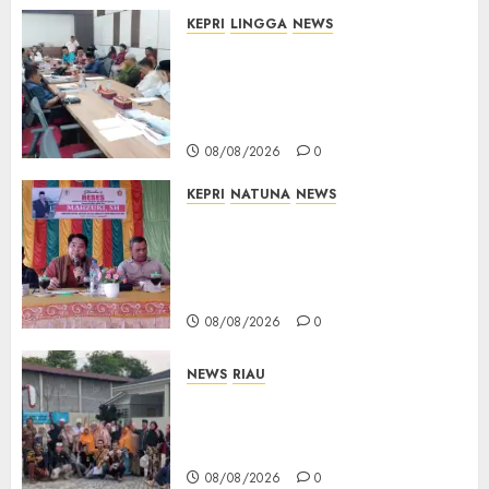
KEPRI
LINGGA
NEWS
Polemik Lahan PT CSA, Kades
Limbung Tegas: Tak Akan
Teken Surat Tanah Tanpa
Bukti Sah
08/08/2026
0
KEPRI
NATUNA
NEWS
Reses DPRD Kepri di Natuna
Buka Ruang Aspirasi, Warga
Optimistis Usulan
Pembangunan Diperjuangkan
08/08/2026
0
NEWS
RIAU
PT Arara Abadi-AAP Sinarmas
Distrik Merawang Berikan
Bantuan Operasi Gratis
08/08/2026
0