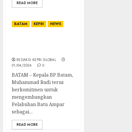
READ MORE
BATAM
KEPRI
NEWS
Direct Call Batam-China
Pangkas Biaya Logistik
USD 600
REDAKSI KEPRI GLOBAL
01/04/2024
0
BATAM – Kepala BP Batam,
Muhammad Rudi terus
berkomitmen untuk
mengembangkan
Pelabuhan Batu Ampar
sebagai...
READ MORE