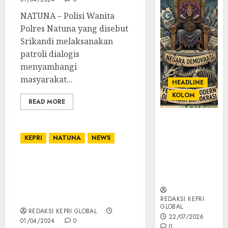
NATUNA – Polisi Wanita
Polres Natuna yang disebut
Srikandi melaksanakan
patroli dialogis
menyambangi
masyarakat...
HEADLINE
KOLOM
READ MORE
KOLOM |
Semantik
KEPRI
NATUNA
NEWS
Kekuasaan
dalam Kosa
25 Prajurit Lanud RSA
Kata yang
Natuna Naik Pangkat,
Berlutut
Danlanud Beri Pesan
Semangat dan Motivasi
REDAKSI KEPRI
GLOBAL
REDAKSI KEPRI GLOBAL
22/07/2026
01/04/2024
0
0