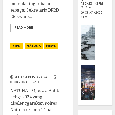
memulai tugas baru
REDAKSI KEPRI
GLOBAL
sebagai Sekretaris DPRD
08/01/2025
(Sekwan)...
0
Opini
READ MORE
MISI
MAS
:
KEPRI
NATUNA
NEWS
Mitigas
Antisip
Operasi Antik Seligi 2024,
Megath
Polres Natuna Ungkap
KEPRI
Kasus Narkoba
NATUNA
05/12/202
REDAKSI KEPRI GLOBAL
NEWS
01/04/2024
0
0
Opini
NATUNA – Operasi Antik
Masyar
Seligi 2024 yang
Sepem
diselenggarakan Polres
Padati
Kampa
Natuna selama 14 hari
Pasan