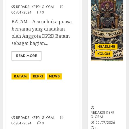
REDAKSI KEPRI GLOBAL
06/04/2024
0
BATAM – Acara buka puasa
bersama yang diadakan
oleh Anggota DPRD Batam
sebagai bagian...
HEADLINE
KOLOM
READ MORE
KOLOM |
Semantik
BATAM
KEPRI
NEWS
Kekuasaan
dalam Kosa
PLN Batam dan Polda
Kata yang
Kepri Siap Bersinergi
Berlutut
Jaga Pasokan Listrik
Andal dan Aman
REDAKSI KEPRI
GLOBAL
REDAKSI KEPRI GLOBAL
22/07/2026
06/04/2024
0
0