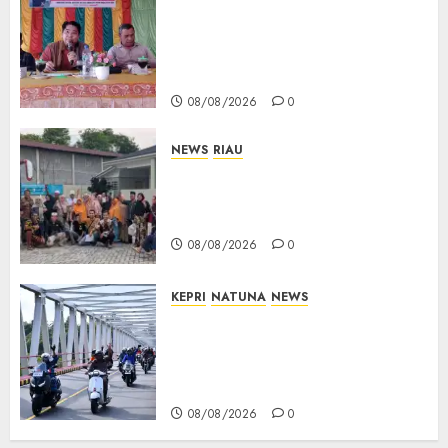
Reses DPRD Kepri di Natuna
Buka Ruang Aspirasi, Warga
Optimistis Usulan
Pembangunan Diperjuangkan
08/08/2026
0
NEWS
RIAU
PT Arara Abadi-AAP Sinarmas
Distrik Merawang Berikan
Bantuan Operasi Gratis
08/08/2026
0
KEPRI
NATUNA
NEWS
Bendera Merah Putih
Berkibar di Jalanan Natuna,
TNI AU Gelorakan Semangat
Kemerdekaan
08/08/2026
0