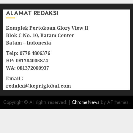
ALAMAT REDAKSI
Komplek Pertokoan Glory View II
Blok C No. 10, Batam Center
Batam – Indonesia
Telp: 0778 4806376
HP: 081364005874
WA: 081372000937
Email :
redaksi@kepriglobal.com
Copyright © All rights reserved.
|
ChromeNews
by AF themes.