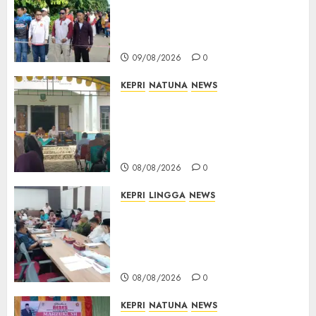
Selading, Marzuki Ajak
Warga Rawat Kebersamaan
dan Kepedulian
09/08/2026
0
KEPRI
NATUNA
NEWS
Reses di Natuna, DPRD Kepri
Terima Aspirasi Jalan
Cempaka Putih hingga Akses
Air Lengit–Selemam
08/08/2026
0
KEPRI
LINGGA
NEWS
Polemik Lahan PT CSA, Kades
Limbung Tegas: Tak Akan
Teken Surat Tanah Tanpa
Bukti Sah
08/08/2026
0
KEPRI
NATUNA
NEWS