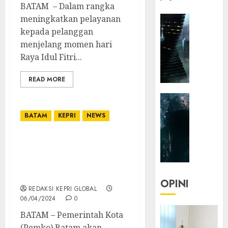
BATAM – Dalam rangka
meningkatkan pelayanan
HEADLIN
KOLOM
kepada pelanggan
NASIONA
menjelang momen hari
TEKNOLO
Raya Idul Fitri...
KOLO
|
READ MORE
Parado
HEADLIN
Utopia
KOLOM
BATAM
KEPRI
NEWS
TEKNOLO
05/06/20
KOLO
0
Walikota Rudi, Gema
|
Ilahi dan Syiar Islam Kita
Senjak
Gaungkan Lewat Pawai
Human
Takbir Keliling
OPINI
REDAKSI KEPRI GLOBAL
23/03/20
06/04/2024
0
0
BATAM – Pemerintah Kota
(Pemko) Batam akan