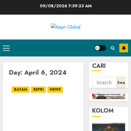
Skip
09/08/2026
7:39:23 AM
to
content
Primary
Menu
CARI
Day:
April 6, 2024
Search
for:
BATAM
KEPRI
NEWS
Ketua DPRD Batam
KOLOM
Apresiasi Acara Buka
Puasa Bersama: Momen
Silaturrahmi dan
Kebaikan