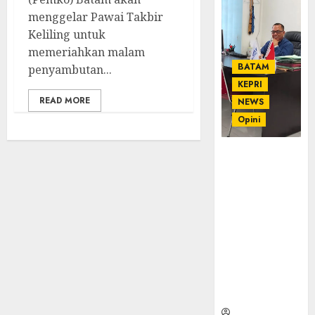
menggelar Pawai Takbir
Keliling untuk
memeriahkan malam
BATAM
penyambutan...
KEPRI
READ MORE
NEWS
Opini
Ahmad Fakih
Rambe, SH:
Advokat
Senior
dengan
Pengalaman
dan
Integritas di
Dunia
Hukum