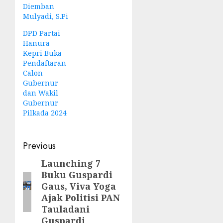
Diemban
Mulyadi, S.Pi
DPD Partai
Hanura
Kepri Buka
Pendaftaran
Calon
Gubernur
dan Wakil
Gubernur
Pilkada 2024
Post
Previous
navigation
Launching 7
Previous
Buku Guspardi
post:
Gaus, Viva Yoga
Ajak Politisi PAN
Tauladani
Guspardi