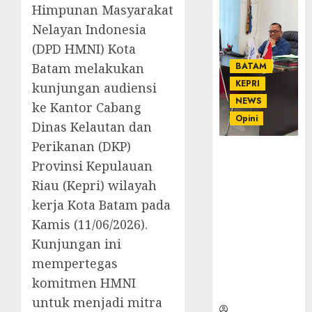
Himpunan Masyarakat
Nelayan Indonesia
(DPD HMNI) Kota
Batam melakukan
BATAM
KEPRI
kunjungan audiensi
NEWS
ke Kantor Cabang
Opini
Dinas Kelautan dan
Perikanan (DKP)
Ahmad Fakih
Provinsi Kepulauan
Rambe, SH:
Riau (Kepri) wilayah
Advokat
Senior
kerja Kota Batam pada
dengan
Kamis (11/06/2026).
Pengalaman
Kunjungan ini
dan
Integritas di
mempertegas
Dunia
komitmen HMNI
Hukum
untuk menjadi mitra