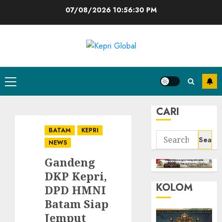
Skip
07/08/2026
10:56:30 PM
to
content
Primary
Menu
CARI
BATAM
KEPRI
Search
NEWS
for:
Gandeng
DKP Kepri,
KOLOM
DPD HMNI
Batam Siap
Jemput