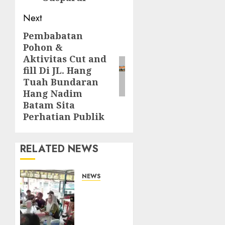
Next
Pembabatan
Next
Pohon &
post:
Aktivitas Cut and
fill Di JL. Hang
Tuah Bundaran
Hang Nadim
Batam Sita
Perhatian Publik
RELATED NEWS
NEWS
Bangun
Komunikasi
Tanpa
Sekat,