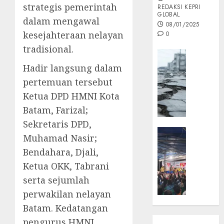
strategis pemerintah
REDAKSI KEPRI
GLOBAL
dalam mengawal
08/01/2025
kesejahteraan nelayan
0
tradisional.
Opini
​Hadir langsung dalam
MISI
MAS
pertemuan tersebut
:
Ketua DPD HMNI Kota
Mitigas
Batam, Farizal;
Antisip
Megath
Sekretaris DPD,
KEPRI
Muhamad Nasir;
NATUNA
05/12/202
Bendahara, Djali,
NEWS
0
Opini
Ketua OKK, Tabrani
Masyar
serta sejumlah
Sepem
perwakilan nelayan
Padati
Batam. Kedatangan
Kampa
pengurus HMNI
Pasan