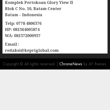
Komplek Pertokoan Glory View II
Blok C No. 10, Batam Center
Batam – Indonesia
Telp: 0778 4806376
HP: 081364005874
WA: 081372000937
Email :
redaksi@kepriglobal.com
Copyright © All rights reserved.
|
ChromeNews
by AF themes.