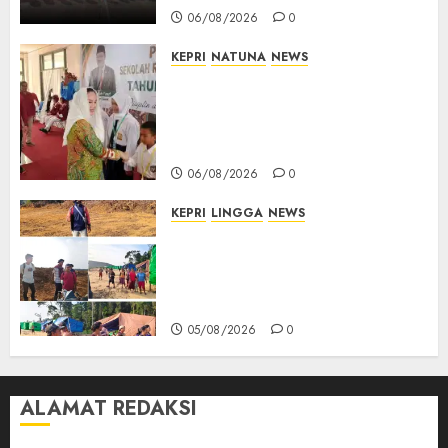
06/08/2026
0
KEPRI
NATUNA
NEWS
Cen Sui Lan Buka MPLS
Sekolah Rakyat Natuna,
Tanamkan Semangat Raih
Masa Depan Gemilang
06/08/2026
0
KEPRI
LINGGA
NEWS
Ribuan Pekerja Lokal PT CSA
Kompak Siap Turun ke RDP,
Tegaskan Perusahaan Jadi
Sumber Penghidupan
05/08/2026
0
ALAMAT REDAKSI