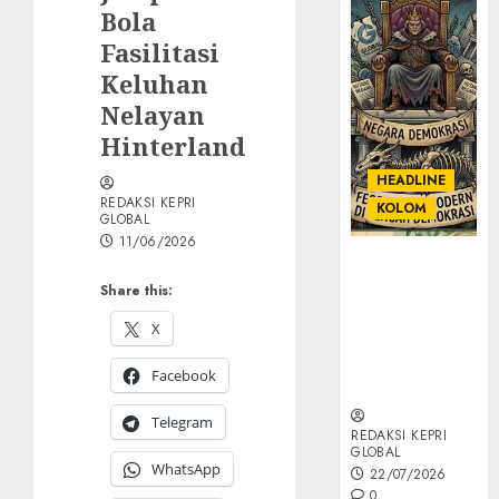
Bola
Fasilitasi
Keluhan
Nelayan
Hinterland
HEADLINE
REDAKSI KEPRI
KOLOM
GLOBAL
11/06/2026
KOLOM |
Semantik
Share this:
Kekuasaan
X
dalam Kosa
Kata yang
Facebook
Berlutut
Telegram
REDAKSI KEPRI
GLOBAL
WhatsApp
22/07/2026
0