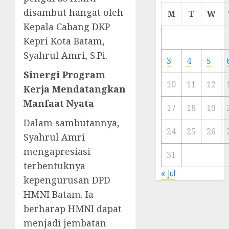
Cermi
disambut hangat oleh
M
T
W
Meski
Kepala Cabang DKP
Ada
Kepri Kota Batam,
Artis
Syahrul Amri, S.Pi.
Ibu
3
4
5
Kota
Sinergi Program
10
11
12
Kerja Mendatangkan
23/11/20
Manfaat Nyata
0
17
18
19
​Dalam sambutannya,
24
25
26
Syahrul Amri
mengapresiasi
31
terbentuknya
« Jul
kepengurusan DPD
HMNI Batam. Ia
berharap HMNI dapat
menjadi jembatan