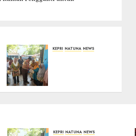
KEPRI
NATUNA
NEWS
Dari Ujung Negeri, Tower
Bersama Group Hadir
Bawa Kepedulian Sosial,
Bupati Cen Sui Lan Dorong
CSR Berkelanjutan di
Natuna
06/08/2026
0
KEPRI
NATUNA
NEWS