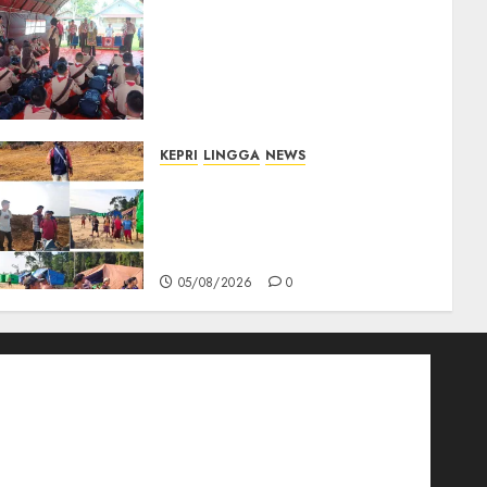
Bupati Natuna Lepas
Kontingen Jamnas XII, Titip
Pesan Jaga Nama Baik
Daerah dan Utamakan
Pendidikan
06/08/2026
0
KEPRI
LINGGA
NEWS
Ribuan Pekerja Lokal PT CSA
Kompak Siap Turun ke RDP,
Tegaskan Perusahaan Jadi
Sumber Penghidupan
05/08/2026
0