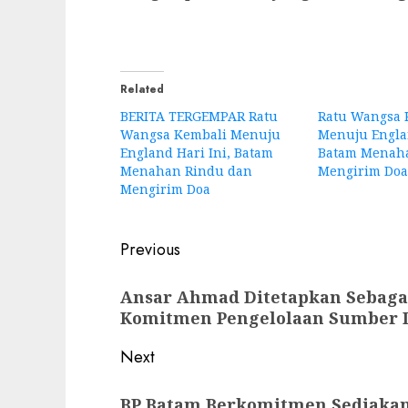
Related
BERITA TERGEMPAR Ratu
Ratu Wangsa 
Wangsa Kembali Menuju
Menuju Englan
England Hari Ini, Batam
Batam Menah
Menahan Rindu dan
Mengirim Doa
Mengirim Doa
Post
Previous
navigation
Previous
Ansar Ahmad Ditetapkan Sebaga
post:
Komitmen Pengelolaan Sumber D
Next
Next
BP Batam Berkomitmen Sediaka