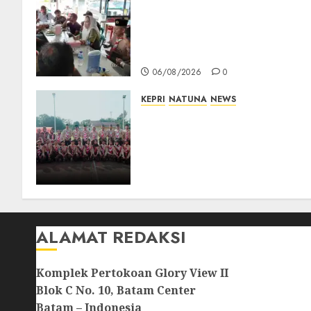
Bangun Komunikasi Tanpa
Sekat, Bupati dan Wakil
Bupati Natuna Ngopi
Bersama Wartawan
06/08/2026
0
KEPRI
NATUNA
NEWS
16 Putra-Putri Terbaik
Natuna Digembleng Jelang
Jambore Nasional XII 2026,
Wabup Jarmin: Kalian Duta
Daerah
06/08/2026
0
ALAMAT REDAKSI
Komplek Pertokoan Glory View II
Blok C No. 10, Batam Center
Batam – Indonesia