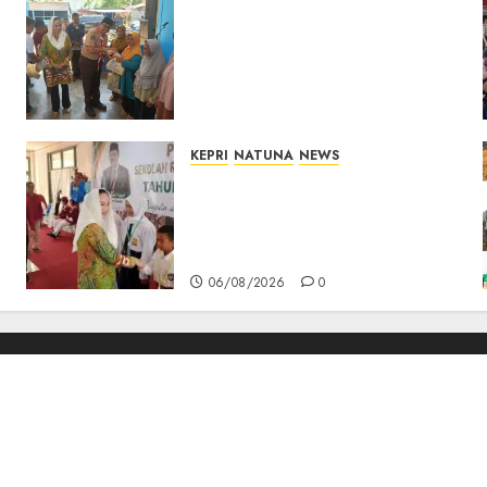
Dari Ujung Negeri, Tower
Bersama Group Hadir Bawa
Kepedulian Sosial, Bupati
Cen Sui Lan Dorong CSR
Berkelanjutan di Natuna
06/08/2026
0
KEPRI
NATUNA
NEWS
Cen Sui Lan Buka MPLS
Sekolah Rakyat Natuna,
Tanamkan Semangat Raih
Masa Depan Gemilang
06/08/2026
0