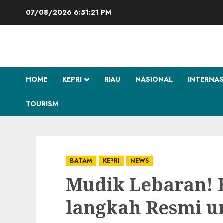
Skip
07/08/2026
6:51:22 PM
to
content
HOME
KEPRI
RIAU
NASIONAL
INTERNA
TOURISM
BATAM
KEPRI
NEWS
Mudik Lebaran! 
langkah Resmi 