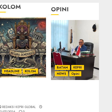
KOLOM
OPINI
BATAM
KEPRI
HEADLINE
KOLOM
NEWS
Opini
KOLOM | Semantik
Ahmad Fakih Rambe,
Kekuasaan dalam
SH: Advokat Senior
Kosa Kata yang
dengan Pengalaman
Berlutut
dan Integritas di
REDAKSI KEPRI GLOBAL
Dunia Hukum
2/07/2026
0