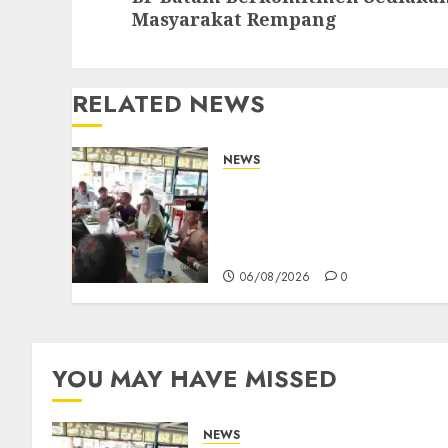
post:
Masyarakat Rempang
RELATED NEWS
NEWS
Bangun Komunikasi
Tanpa Sekat, Bupati dan
Wakil Bupati Natuna
Ngopi Bersama Wartawan
06/08/2026
0
YOU MAY HAVE MISSED
NEWS