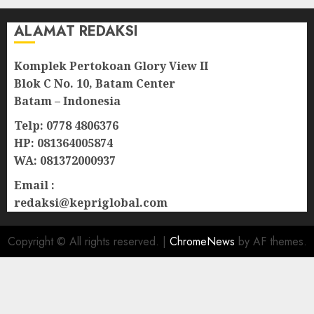
ALAMAT REDAKSI
Komplek Pertokoan Glory View II
Blok C No. 10, Batam Center
Batam – Indonesia
Telp: 0778 4806376
HP: 081364005874
WA: 081372000937
Email :
redaksi@kepriglobal.com
Copyright © All rights reserved.
|
ChromeNews
by AF themes.