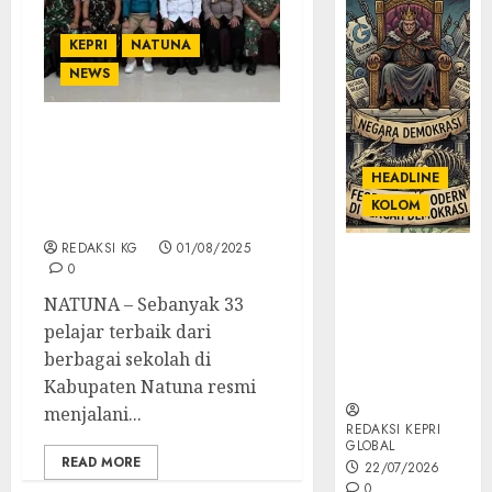
KEPRI
NATUNA
NEWS
33 Pelajar Terpilih Ikuti
Pendidikan dan
HEADLINE
Pelatihan Paskibraka
KOLOM
Natuna 2025
REDAKSI KG
01/08/2025
KOLOM |
0
Semantik
NATUNA – Sebanyak 33
Kekuasaan
pelajar terbaik dari
dalam Kosa
Kata yang
berbagai sekolah di
Berlutut
Kabupaten Natuna resmi
menjalani...
REDAKSI KEPRI
GLOBAL
READ MORE
22/07/2026
0