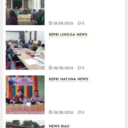
Terima Aspirasi Jalan
Cempaka Putih hingga Akses
Air Lengit–Selemam
08/08/2026
0
KEPRI
LINGGA
NEWS
Polemik Lahan PT CSA, Kades
Limbung Tegas: Tak Akan
Teken Surat Tanah Tanpa
Bukti Sah
08/08/2026
0
KEPRI
NATUNA
NEWS
Reses DPRD Kepri di Natuna
Buka Ruang Aspirasi, Warga
Optimistis Usulan
Pembangunan Diperjuangkan
08/08/2026
0
NEWS
RIAU