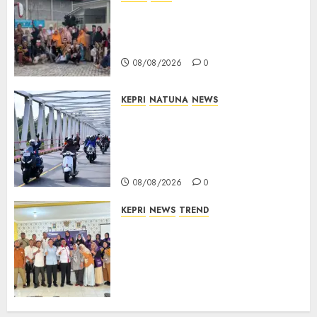
PT Arara Abadi-AAP Sinarmas
Distrik Merawang Berikan
Bantuan Operasi Gratis
08/08/2026
0
KEPRI
NATUNA
NEWS
Bendera Merah Putih
Berkibar di Jalanan Natuna,
TNI AU Gelorakan Semangat
Kemerdekaan
08/08/2026
0
KEPRI
NEWS
TREND
Ombudsman Kepri Tampung
Puluhan Keluhan Warga
Bintan, Mulai dari Bantuan
Sosial, BBM Solar, Hingga
Lampu Jalan
08/08/2026
0