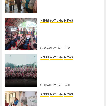
Kepedulian Sosial, Bupati Cen
Sui Lan Dorong CSR
Berkelanjutan di Natuna
06/08/2026
0
KEPRI
NATUNA
NEWS
Bupati Natuna Lepas
Kontingen Jamnas XII, Titip
Pesan Jaga Nama Baik Daerah
dan Utamakan Pendidikan
06/08/2026
0
KEPRI
NATUNA
NEWS
16 Putra-Putri Terbaik Natuna
Digembleng Jelang Jambore
Nasional XII 2026, Wabup
Jarmin: Kalian Duta Daerah
06/08/2026
0
KEPRI
NATUNA
NEWS
Cen Sui Lan Buka MPLS
Sekolah Rakyat Natuna,