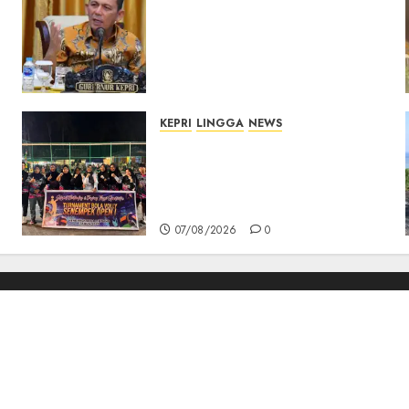
Tim Konsultan Kawal
Revitalisasi 107 Sekolah di
Kepri, Pastikan
Pembangunan Berkualitas
dan Tepat Sasaran
07/08/2026
0
KEPRI
LINGGA
NEWS
n
Ketua DPRD Lingga Maya
Sari Buka Turnamen Voli
Senempek Open I, Dorong
Lahirnya Atlet Berprestasi
07/08/2026
0