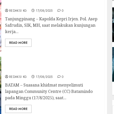
Wujudkan Kepri Aman & Sejahtera
REDAKSI KG
17/08/2025
0
Tanjungpinang – Kapolda Kepri Irjen. Pol. Asep
Safrudin, SIK, MH, saat melakukan kunjungan
kerja...
READ MORE
DPRD Batam Apresiasi Konsistensi
Batamindo Gelar Upacara Kemerdekaan
REDAKSI KG
17/08/2025
0
BATAM – Suasana khidmat menyelimuti
lapangan Community Centre (CC) Batamindo
pada Minggu (17/8/2025), saat...
READ MORE