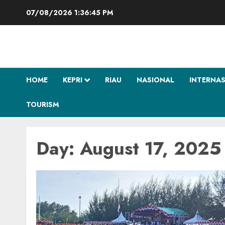
Skip
07/08/2026
1:36:45 PM
to
content
HOME
KEPRI
RIAU
NASIONAL
INTERNA
TOURISM
Day:
August 17, 2025