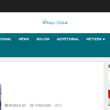
SIONAL
NEWS
KOLOM
ADVETORIAL
NETIZEN
f
Di Bawah Langit Biru Pantai Piwang, Merah
Putih Berkibar Megah
REDAKSI KG
17/08/2025
0