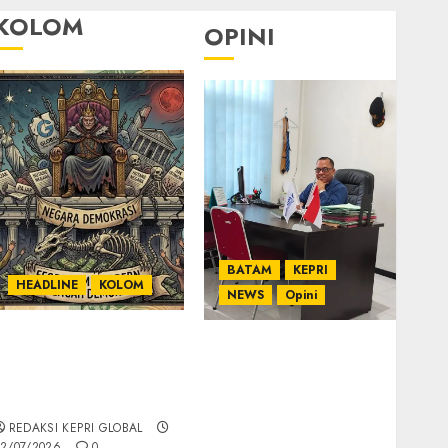
KOLOM
OPINI
BATAM
KEPRI
HEADLINE
KOLOM
NEWS
Opini
KOLOM | Semantik
Ahmad Fakih Rambe,
Kekuasaan dalam
SH: Advokat Senior
Kosa Kata yang
dengan Pengalaman
Berlutut
dan Integritas di
REDAKSI KEPRI GLOBAL
Dunia Hukum
2/07/2026
0