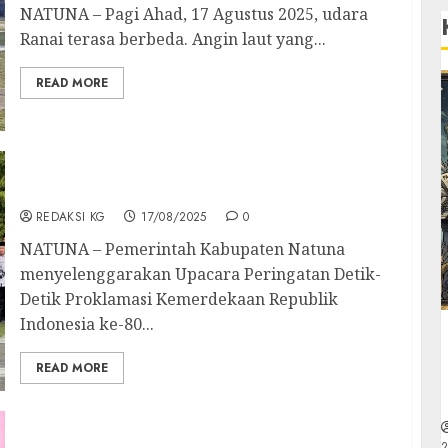
NATUNA – Pagi Ahad, 17 Agustus 2025, udara
Ranai terasa berbeda. Angin laut yang...
READ MORE
Natuna Gelar Upacara Peringatan Detik-
Detik Proklamasi ke-80 di Pantai Piwang
REDAKSI KG
17/08/2025
0
NATUNA – Pemerintah Kabupaten Natuna
menyelenggarakan Upacara Peringatan Detik-
Detik Proklamasi Kemerdekaan Republik
Indonesia ke-80...
READ MORE
Asep Safrudin Sampaikan Pesan Untuk
2