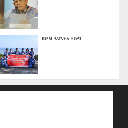
Revitalisasi 107 Sekolah di
Kepri Telan Rp97 Miliar,
Pemerintah Prioritaskan
Wilayah 3T untuk Perkuat
Mutu Pendidikan
07/08/2026
0
KEPRI
NATUNA
NEWS
Merah Putih Raksasa
Berkibar di Perbatasan, TNI
AU dan Lintas Instansi
Perkuat Semangat
Kebangsaan di Natuna
07/08/2026
0