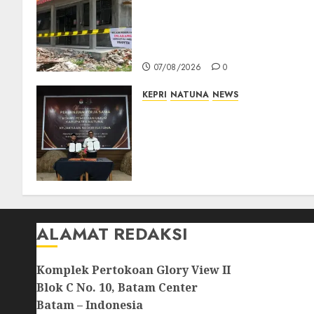
Revitalisasi 107 Sekolah
Dimulai, Pemprov Kepri
Prioritaskan Wilayah 3T dan
Sekolah Rusak
07/08/2026
0
KEPRI
NATUNA
NEWS
Kejari Natuna dan KPU Teke
Kerja Sama Lima Tahun,
Perkuat Pendampingan
Hukum Penyelenggaraan
Pemilu
07/08/2026
0
ALAMAT REDAKSI
Komplek Pertokoan Glory View II
Blok C No. 10, Batam Center
Batam – Indonesia