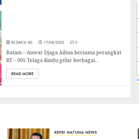
Rayakan Hari Kemerdekaan RI Ke – 80 Tahun,
RT – 005 Telaga Rindu Gelar Berbagai
Perlombaan
REDAKSI KG
17/08/2025
0
Batam – Anwar Djaga Aihua bersama perangkat
RT – 005 Telaga Rindu gelar berbagai...
READ MORE
«
KEPRI
NATUNA
NEWS