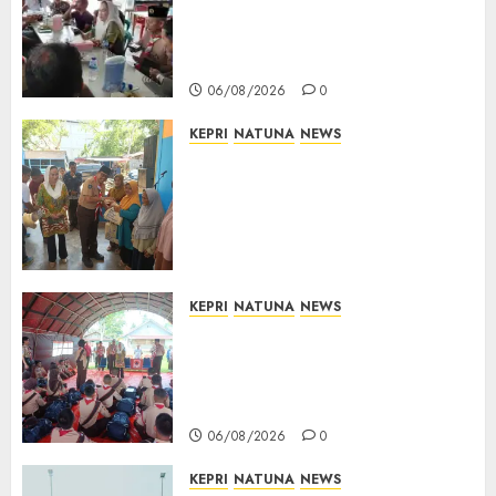
Sekat, Bupati dan Wakil
Bupati Natuna Ngopi Bersama
Wartawan
06/08/2026
0
KEPRI
NATUNA
NEWS
Dari Ujung Negeri, Tower
Bersama Group Hadir Bawa
Kepedulian Sosial, Bupati Cen
Sui Lan Dorong CSR
Berkelanjutan di Natuna
06/08/2026
0
KEPRI
NATUNA
NEWS
Bupati Natuna Lepas
Kontingen Jamnas XII, Titip
Pesan Jaga Nama Baik Daerah
dan Utamakan Pendidikan
06/08/2026
0
KEPRI
NATUNA
NEWS