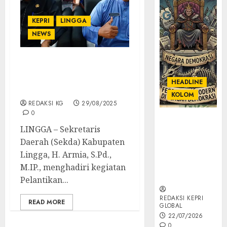
KEPRI
LINGGA
NEWS
Sekda Lingga Kukuhkan
19 Kepala Sekolah Baru,
HEADLINE
Pendidikan Siap Melaju
KOLOM
REDAKSI KG
29/08/2025
0
KOLOM |
LINGGA – Sekretaris
Semantik
Daerah (Sekda) Kabupaten
Kekuasaan
dalam Kosa
Lingga, H. Armia, S.Pd.,
Kata yang
M.IP., menghadiri kegiatan
Berlutut
Pelantikan...
REDAKSI KEPRI
READ MORE
GLOBAL
22/07/2026
0