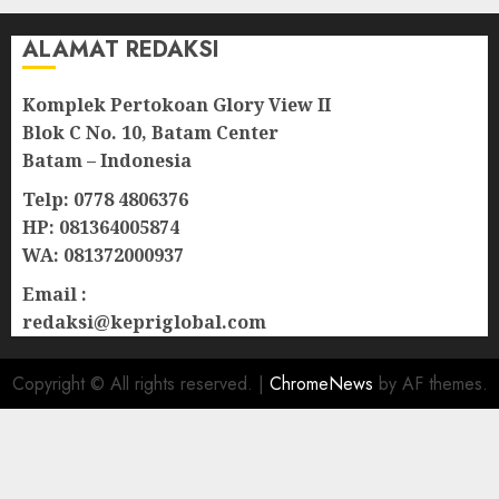
ALAMAT REDAKSI
Komplek Pertokoan Glory View II
Blok C No. 10, Batam Center
Batam – Indonesia
Telp: 0778 4806376
HP: 081364005874
WA: 081372000937
Email :
redaksi@kepriglobal.com
Copyright © All rights reserved.
|
ChromeNews
by AF themes.