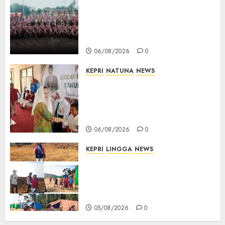
16 Putra-Putri Terbaik Natuna
Digembleng Jelang Jambore
Nasional XII 2026, Wabup
Jarmin: Kalian Duta Daerah
06/08/2026
0
KEPRI
NATUNA
NEWS
Cen Sui Lan Buka MPLS
Sekolah Rakyat Natuna,
Tanamkan Semangat Raih
Masa Depan Gemilang
06/08/2026
0
KEPRI
LINGGA
NEWS
Ribuan Pekerja Lokal PT CSA
Kompak Siap Turun ke RDP,
Tegaskan Perusahaan Jadi
Sumber Penghidupan
05/08/2026
0