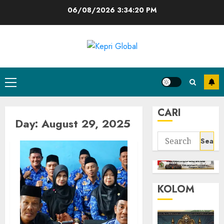
Skip
06/08/2026
3:34:20 PM
to
content
Primary
Menu
CARI
Day:
August 29, 2025
Search
for:
KOLOM